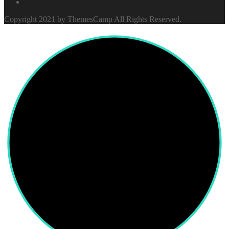
Copyright 2021 by ThemesCamp All Rights Reserved.