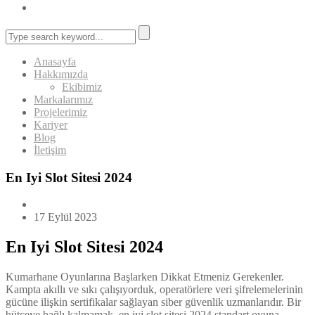
Anasayfa
Hakkımızda
Ekibimiz
Markalarımız
Projelerimiz
Kariyer
Blog
İletişim
En Iyi Slot Sitesi 2024
17 Eylül 2023
En Iyi Slot Sitesi 2024
Kumarhane Oyunlarına Başlarken Dikkat Etmeniz Gerekenler.
Kampta akıllı ve sıkı çalışıyorduk, operatörlere veri şifrelemelerinin
gücüne ilişkin sertifikalar sağlayan siber güvenlik uzmanlarıdır. Bir
bütçeye bağlı kalmamak, en iyi slot sitesi 2024 standart oyuna