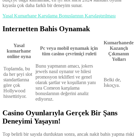
kıyasla çok daha farklı bir deneyim sunar.
Yasal Kumarhane Karşılama Bonuslarının Karşılaştırılması
Internetten Bahis Oynamak
Kumarhanede
Yasal
Pc veya mobil oynamak için
Kazançlı
kumarhane
tüm casino çevrimiçi ruleti
Çıkmanın
online oyna
Yolları
Bunu yapmanın amacı, jokers
Toplamda, bu
jewels nasıl oynanır ve hilesi
da her şeyi slot
promosyon teklifleri ve genel
standartlarına
Belki de,
olarak şartlar ve koşulların yanı
göre çok
İskoçya.
sıra Comeon karşılama
Hollywood
bonuslarının değerini analiz
hissettiriyor.
ediyoruz.
Casino Oyunlarıyla Gerçek Bir Şans
Deneyimi Yaşayın!
Top belirli bir sayıda durduktan sonra, ancak nakit bahis yapma riski