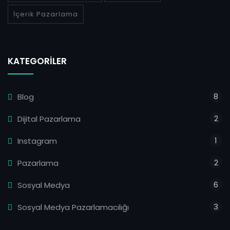
İçerik Pazarlama
KATEGORILER
8
Blog
2
Dijital Pazarlama
1
Instagram
2
Pazarlama
6
Sosyal Medya
3
Sosyal Medya Pazarlamacılığı