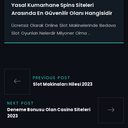
Yasal Kumarhane Spins Siteleri
Arasında En Güvenilir Olanı Hangisidir
Ücretsiz Olarak Online Slot Makinelerinde Bedava
Slot Oyunları Nelerdir Milyoner Olma ..
PREVIOUS POST
Slot Makinaları Hilesi 2023
NEXT POST
Deneme Bonusu Olan Casino Siteleri
2023