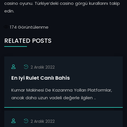
casino oyunu. Türkiye’deki casino görgü kurallarını takip
edin.
174
Görüntülenme
RELATED POSTS
2 Aralık 2022
En Iyi Rulet Canlı Bahis
Kumar Makinesi De Kazanma Yolları Platformlar,
ancak daha uzun vadeli değerle ilgilen ..
2 Aralık 2022