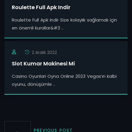
Roulette Full Apk Indir
Roulette Full Apk Indir Size kolaylık sağlamak için
en önemli kurallar&#3 ..
2 Aralık 2022
Slot Kumar Makinesi Mi
Casino Oyunlari Oyna Online 2023 Vegas’ın kalbi
oyunu, dönüşümle ..
PREVIOUS POST