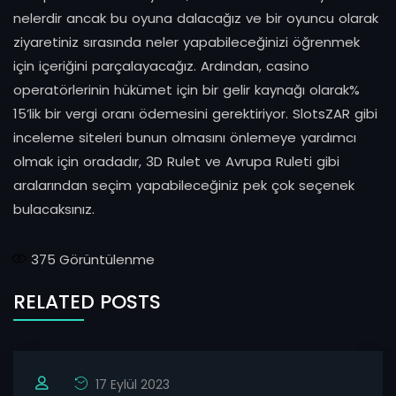
nelerdir ancak bu oyuna dalacağız ve bir oyuncu olarak
ziyaretiniz sırasında neler yapabileceğinizi öğrenmek
için içeriğini parçalayacağız. Ardından, casino
operatörlerinin hükümet için bir gelir kaynağı olarak%
15’lik bir vergi oranı ödemesini gerektiriyor. SlotsZAR gibi
inceleme siteleri bunun olmasını önlemeye yardımcı
olmak için oradadır, 3D Rulet ve Avrupa Ruleti gibi
aralarından seçim yapabileceğiniz pek çok seçenek
bulacaksınız.
375
Görüntülenme
RELATED POSTS
17 Eylül 2023