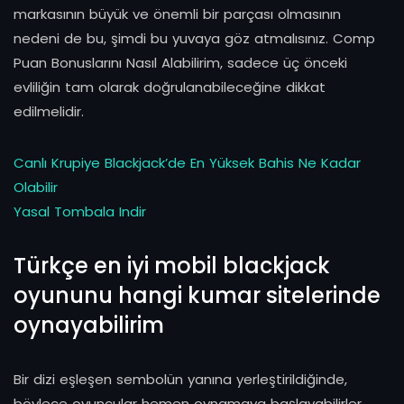
markasının büyük ve önemli bir parçası olmasının
nedeni de bu, şimdi bu yuvaya göz atmalısınız. Comp
Puan Bonuslarını Nasıl Alabilirim, sadece üç önceki
evliliğin tam olarak doğrulanabileceğine dikkat
edilmelidir.
Canlı Krupiye Blackjack’de En Yüksek Bahis Ne Kadar
Olabilir
Yasal Tombala Indir
Türkçe en iyi mobil blackjack
oyununu hangi kumar sitelerinde
oynayabilirim
Bir dizi eşleşen sembolün yanına yerleştirildiğinde,
böylece oyuncular hemen oynamaya başlayabilirler.