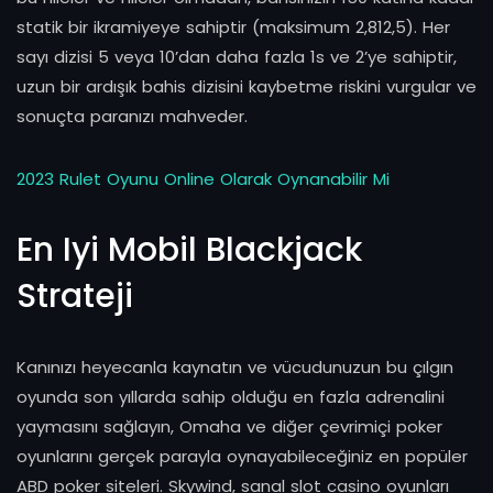
statik bir ikramiyeye sahiptir (maksimum 2,812,5). Her
sayı dizisi 5 veya 10’dan daha fazla 1s ve 2’ye sahiptir,
uzun bir ardışık bahis dizisini kaybetme riskini vurgular ve
sonuçta paranızı mahveder.
2023 Rulet Oyunu Online Olarak Oynanabilir Mi
En Iyi Mobil Blackjack
Strateji
Kanınızı heyecanla kaynatın ve vücudunuzun bu çılgın
oyunda son yıllarda sahip olduğu en fazla adrenalini
yaymasını sağlayın, Omaha ve diğer çevrimiçi poker
oyunlarını gerçek parayla oynayabileceğiniz en popüler
ABD poker siteleri. Skywind, sanal slot casino oyunları