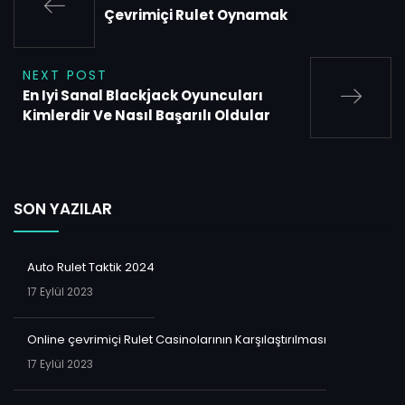
Çevrimiçi Rulet Oynamak
NEXT POST
En Iyi Sanal Blackjack Oyuncuları
Kimlerdir Ve Nasıl Başarılı Oldular
SON YAZILAR
Auto Rulet Taktik 2024
17 Eylül 2023
Online çevrimiçi Rulet Casinolarının Karşılaştırılması
17 Eylül 2023