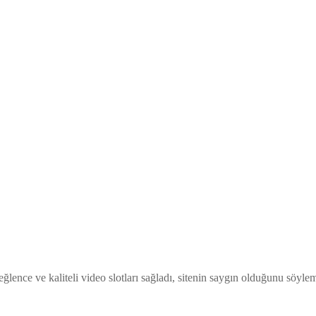
eğlence ve kaliteli video slotları sağladı, sitenin saygın olduğunu söyl