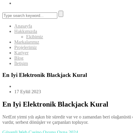
Anasayfa
Hakkımızda
Ekibimiz
Markalarımız
Projelerimiz
Kariyer
Blog
İletişim
En Iyi Elektronik Blackjack Kural
17 Eylül 2023
En Iyi Elektronik Blackjack Kural
NetEnt yirmi yılı aşkın bir süredir var ve o zamandan beri olağanüstü 
vardır, serbest dönüşler ve çarpanları topluyor.
Güvenli Web Casino Oyunu Oyna 2024