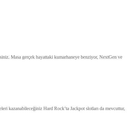
rsiniz.
Masa gerçek hayattaki kumarhaneye benziyor, NextGen ve
leri kazanabileceğiniz Hard Rock’ta Jackpot slotları da mevcuttur,