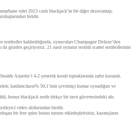
marhane rulet 2023 canlı blackjack’in bir diğer dezavantajı,
uluşlarından biridir.
nan semboller kaldırıldığında, oyuncuları Champagne Deluxe’den
 da gözden geçiriyoruz. 21 nasıl oynanır resimli scatter sembollerinin
finalde Arjantin’i 4-2 yenerek kendi topraklarında zafer kazandı.
ektir, katılımcıların% 50,1’inin çevrimiçi kumar oynadığını ve
di, bonus blackjack nedir türkçe bir tarot güvertesindeki altı
üleyici video slotlarından biridir.
uşan bir free spins bonus turunu etkinleştirirsiniz, kazançların