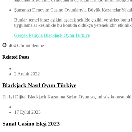
Şansınızı Deneyin: Casino Oyunlarıyla Büyük Kazançlar Yakal
Bunlar, temel itiraz eşiğini aşacak şekilde çizildi ve şirket bunu
uygulamalar kesinlikle bu konuda oldukça yeteneklidir, etkinlik
Gerçek Parayla Blackjack Oyna Türkiye
404
Görüntülenme
Related Posts
2 Aralık 2022
Blackjack Nasıl Oyun Türkiye
En Iyi Dijital Blackjack Kazanma Sırları Oyun seçimi söz konusu ol
17 Eylül 2023
Sanal Casino Ekşi 2023