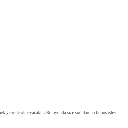
emek yerinde olmayacaktır. Bu oyunda size sunulan iki bonus işlevi