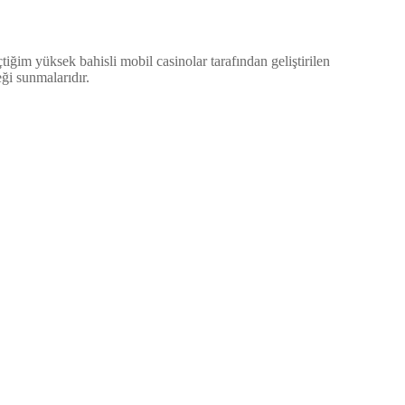
çtiğim yüksek bahisli mobil casinolar tarafından geliştirilen
ği sunmalarıdır.