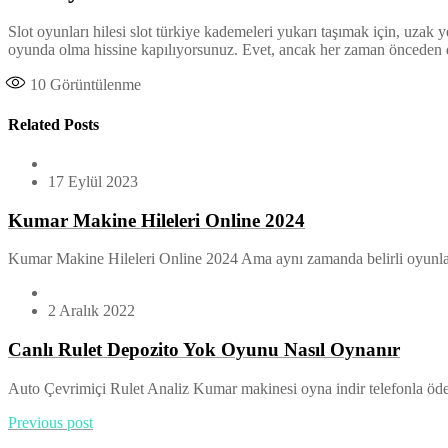
Slot oyunları hilesi slot türkiye kademeleri yukarı taşımak için, uzak ye
oyunda olma hissine kapılıyorsunuz. Evet, ancak her zaman önceden düş
10
Görüntülenme
Related Posts
17 Eylül 2023
Kumar Makine Hileleri Online 2024
Kumar Makine Hileleri Online 2024 Ama aynı zamanda belirli oyunlar ve
2 Aralık 2022
Canlı Rulet Depozito Yok Oyunu Nasıl Oynanır
Auto Çevrimiçi Rulet Analiz Kumar makinesi oyna indir telefonla öde
Previous post