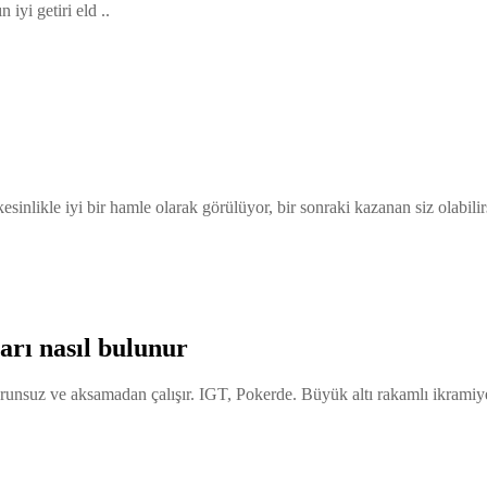
iyi getiri eld ..
 kesinlikle iyi bir hamle olarak görülüyor, bir sonraki kazanan siz olabili
arı nasıl bulunur
orunsuz ve aksamadan çalışır. IGT, Pokerde. Büyük altı rakamlı ikramiye