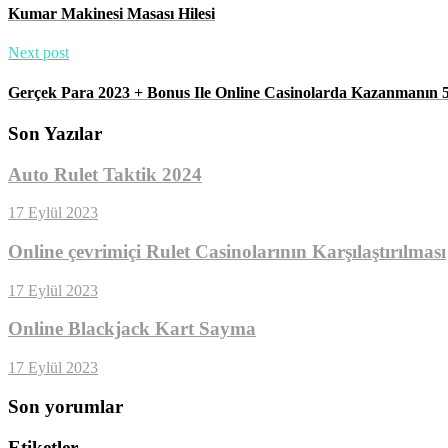
Kumar Makinesi Masası Hilesi
Next post
Gerçek Para 2023 + Bonus Ile Online Casinolarda Kazanmanın 5
Son Yazılar
Auto Rulet Taktik 2024
17 Eylül 2023
Online çevrimiçi Rulet Casinolarının Karşılaştırılması
17 Eylül 2023
Online Blackjack Kart Sayma
17 Eylül 2023
Son yorumlar
Etiketler