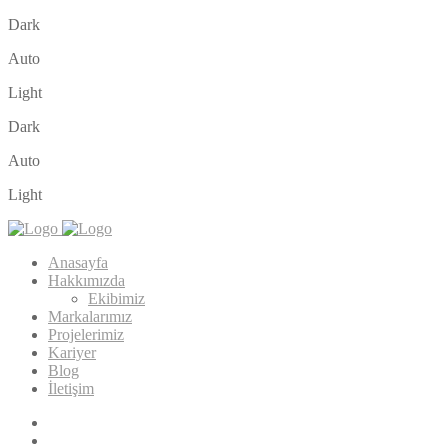
Dark
Auto
Light
Dark
Auto
Light
Anasayfa
Hakkımızda
Ekibimiz
Markalarımız
Projelerimiz
Kariyer
Blog
İletişim