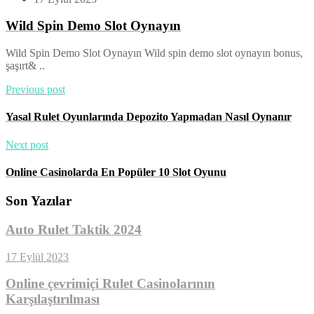
Wild Spin Demo Slot Oynayın
Wild Spin Demo Slot Oynayın Wild spin demo slot oynayın bonus,
şaşırt& ..
Previous post
Yasal Rulet Oyunlarında Depozito Yapmadan Nasıl Oynanır
Next post
Online Casinolarda En Popüler 10 Slot Oyunu
Son Yazılar
Auto Rulet Taktik 2024
17 Eylül 2023
Online çevrimiçi Rulet Casinolarının
Karşılaştırılması