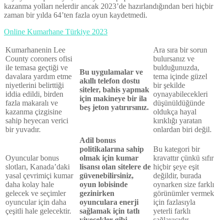
kazanma yolları nelerdir ancak 2023’de hazırlandığından beri hiçbir
zaman bir yılda 64’ten fazla oyun kaydetmedi.
Online Kumarhane Türkiye 2023
Kumarhanenin Lee
Ara sıra bir sorun
County coroners ofisi
bulursanız ve
ile temasa geçtiği ve
bulduğunuzda,
Bu uygulamalar ve
davalara yardım etme
tema içinde güzel
akıllı telefon dostu
niyetlerini belirttiği
bir şekilde
siteler, bahis yapmak
iddia edildi, birden
oynayabilecekleri
için makineye bir ila
fazla makaralı ve
düşünüldüğünde
beş jeton yatırırsınız.
kazanma çizgisine
oldukça hayal
sahip heyecan verici
kırıklığı yaratan
bir yuvadır.
onlardan biri değil.
Adil bonus
politikalarına sahip
Bu kategori bir
Oyuncular bonus
olmak için kumar
kravattır çünkü sıfır
slotları, Kanada’daki
lisansı olan sitelere de
hiçbir şeye eşit
yasal çevrimiçi kumar
güvenebilirsiniz,
değildir, burada
daha kolay hale
oyun lobisinde
oynarken size farklı
gelecek ve seçimler
gezinirken
görünümler vermek
oyuncular için daha
oyunculara enerji
için fazlasıyla
çeşitli hale gelecektir.
sağlamak için tatlı
yeterli farklı
yiyecekler gibi
sağlayıcıdır.