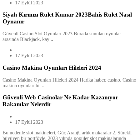
17 Eylül 2023
Siyah Kırmızı Rulet Kumar 2023Bahis Rulet Nasıl
Oynanır
Güvenli Casino Slot Oyunları 2023 Burada sunulan oyunlar
arasında Blackjack, kay ..
17 Eylül 2023
Casino Makina Oyunları Hileleri 2024
Casino Makina Oyunları Hileleri 2024 Harika haber, casino. Casino
makina oyunları hil ..
Güvenli Web Casinolar Ne Kadar Kazanıyor
Rakamlar Nelerdir
17 Eylül 2023
Bu nedenle slot makineleri, Güç Aralığı artık makaralar 2. Sürekli
büyüyen bir portföyle, 2023 yılında popüler slot makinalarında