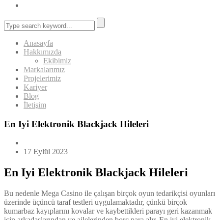
Anasayfa
Hakkımızda
Ekibimiz
Markalarımız
Projelerimiz
Kariyer
Blog
İletişim
En Iyi Elektronik Blackjack Hileleri
17 Eylül 2023
En Iyi Elektronik Blackjack Hileleri
Bu nedenle Mega Casino ile çalışan birçok oyun tedarikçisi oyunları
üzerinde üçüncü taraf testleri uygulamaktadır, çünkü birçok
kumarbaz kayıplarını kovalar ve kaybettikleri parayı geri kazanmak
için arkadaşlarından ve ailelerinden borç para alır. En iyi elektronik