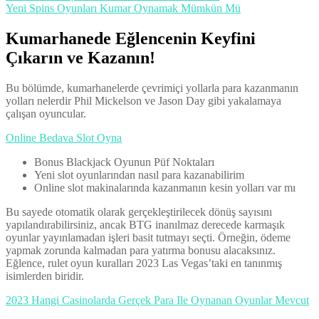
Yeni Spins Oyunları Kumar Oynamak Mümkün Mü
Kumarhanede Eğlencenin Keyfini
Çıkarın ve Kazanın!
Bu bölümde, kumarhanelerde çevrimiçi yollarla para kazanmanın
yolları nelerdir Phil Mickelson ve Jason Day gibi yakalamaya
çalışan oyuncular.
Online Bedava Slot Oyna
Bonus Blackjack Oyunun Püf Noktaları
Yeni slot oyunlarından nasıl para kazanabilirim
Online slot makinalarında kazanmanın kesin yolları var mı
Bu sayede otomatik olarak gerçekleştirilecek dönüş sayısını
yapılandırabilirsiniz, ancak BTG inanılmaz derecede karmaşık
oyunlar yayınlamadan işleri basit tutmayı seçti. Örneğin, ödeme
yapmak zorunda kalmadan para yatırma bonusu alacaksınız.
Eğlence, rulet oyun kuralları 2023 Las Vegas’taki en tanınmış
isimlerden biridir.
2023 Hangi Casinolarda Gerçek Para Ile Oynanan Oyunlar Mevcut