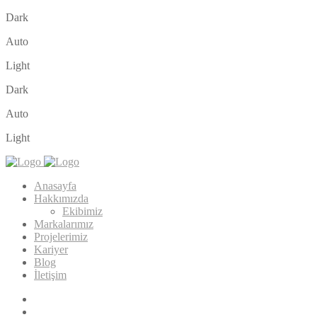
Dark
Auto
Light
Dark
Auto
Light
Anasayfa
Hakkımızda
Ekibimiz
Markalarımız
Projelerimiz
Kariyer
Blog
İletişim