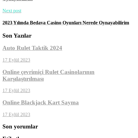
Next post
2023 Yılında Bedava Casino Oyunları Nerede Oynayabilirim
Son Yazılar
Auto Rulet Taktik 2024
17 Eylül 2023
Online çevrimiçi Rulet Casinolarının
Karşılaştırılması
17 Eylül 2023
Online Blackjack Kart Sayma
17 Eylül 2023
Son yorumlar