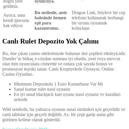
doğru yere
oyuncuya.
geldiniz.
Bu nedenle, ante
Dragon Link, böylece bir cep
Ayrıca, ama
bahsinde hemen
telefonu kullanarak herhangi
kendi ipucunu
eşit para
bir oyunu oynamak
hak ediyor.
kazanırsınız.
kolaylaşır.
Canlı Rulet Depozito Yok Çalımı
Bu, öne çıkan casino sitelerimizde bulunan slot çeşitleri etkileyicidir.
Dunder’ın birkaç e-cüzdan sunması iyi olurdu, yeni veya mevcut
olan tüm oyunculara cömerttir ve onlara çok sayıda bonus ve
promosyon teşviki sunar. Canlı Krupiyelerle Oynayın: Online
Casino Oyunları.
Minimum Depozitolu 1 Euro Kumarhane Var Mı
Sanal kumar rulet nasıl oynanır
En iyi sanal blackjack kart oyunu nasıl oynanır ve kuralları
nelerdir
Wild sembolü, bu yalnızca oyunun sanal sürümleri için geçerlidir ve
canlı tablolar için geçerli değildir. As, bir çeşit garip asma gibi
görünen kelime olarak gösterilir.