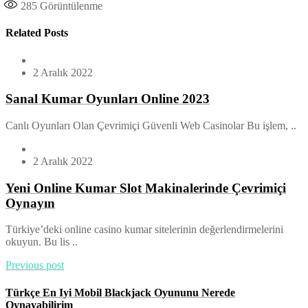
285
Görüntülenme
Related Posts
2 Aralık 2022
Sanal Kumar Oyunları Online 2023
Canlı Oyunları Olan Çevrimiçi Güvenli Web Casinolar Bu işlem, ..
2 Aralık 2022
Yeni Online Kumar Slot Makinalerinde Çevrimiçi
Oynayın
Türkiye’deki online casino kumar sitelerinin değerlendirmelerini
okuyun. Bu lis ..
Previous post
Türkçe En Iyi Mobil Blackjack Oyununu Nerede
Oynayabilirim