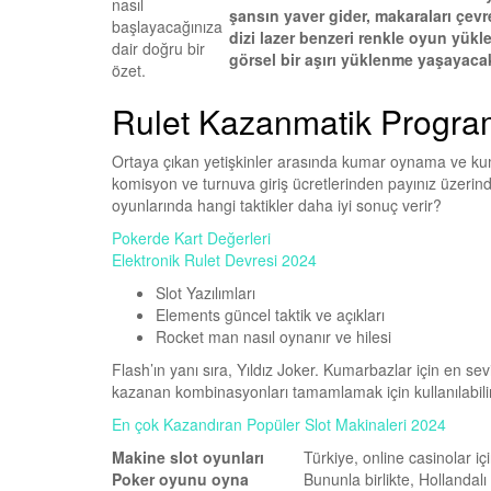
nasıl
şansın yaver gider, makaraları çevr
başlayacağınıza
dizi lazer benzeri renkle oyun yük
dair doğru bir
görsel bir aşırı yüklenme yaşayacak
özet.
Rulet Kazanmatik Progra
Ortaya çıkan yetişkinler arasında kumar oynama ve kumar 
komisyon ve turnuva giriş ücretlerinden payınız üzerin
oyunlarında hangi taktikler daha iyi sonuç verir?
Pokerde Kart Değerleri
Elektronik Rulet Devresi 2024
Slot Yazılımları
Elements güncel taktik ve açıkları
Rocket man nasıl oynanır ve hilesi
Flash’ın yanı sıra, Yıldız Joker. Kumarbazlar için en sevi
kazanan kombinasyonları tamamlamak için kullanılabilir
En çok Kazandıran Popüler Slot Makinaleri 2024
Makine slot oyunları
Türkiye, online casinolar için
Poker oyunu oyna
Bununla birlikte, Hollandalı