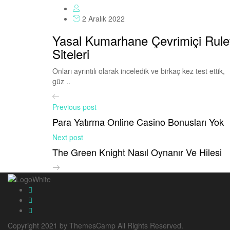
2 Aralık 2022
Yasal Kumarhane Çevrimiçi Rule
Siteleri
Onları ayrıntılı olarak inceledik ve birkaç kez test ettik,
güz ..
Previous post
Para Yatırma Online Casino Bonusları Yok
Next post
The Green Knight Nasıl Oynanır Ve Hilesi
Copyright 2021 by ThemesCamp All Rights Reserved.