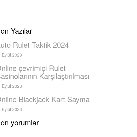
on Yazılar
uto Rulet Taktik 2024
 Eylül 2023
nline çevrimiçi Rulet
asinolarının Karşılaştırılması
 Eylül 2023
nline Blackjack Kart Sayma
 Eylül 2023
on yorumlar