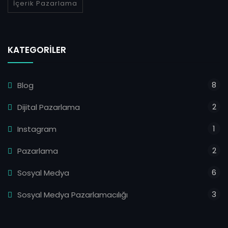
İçerik Pazarlama
KATEGORILER
8
Blog
2
Dijital Pazarlama
1
Instagram
2
Pazarlama
6
Sosyal Medya
3
Sosyal Medya Pazarlamacılığı