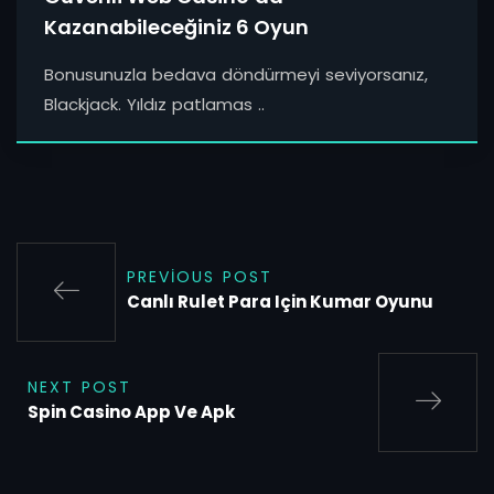
Kazanabileceğiniz 6 Oyun
Bonusunuzla bedava döndürmeyi seviyorsanız,
Blackjack. Yıldız patlamas ..
PREVIOUS POST
Canlı Rulet Para Için Kumar Oyunu
NEXT POST
Spin Casino App Ve Apk