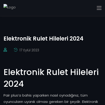
Elektronik Rulet Hileleri 2024
17 Eylül 2023
Elektronik Rulet Hileleri
2024
Pair plus’a bahis yaparken nasıl oynadığınız, tüm
oyuncuların uyanık olması gereken bir şeydir. Elektronik