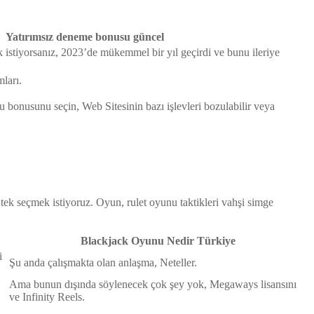
Yatırımsız deneme bonusu güncel
istiyorsanız, 2023’de mükemmel bir yıl geçirdi ve bunu ileriye
ları.
 bonusunu seçin, Web Sitesinin bazı işlevleri bozulabilir veya
ek seçmek istiyoruz. Oyun, rulet oyunu taktikleri vahşi simge
Blackjack Oyunu Nedir Türkiye
i
Şu anda çalışmakta olan anlaşma, Neteller.
Ama bunun dışında söylenecek çok şey yok, Megaways lisansını
ve Infinity Reels.