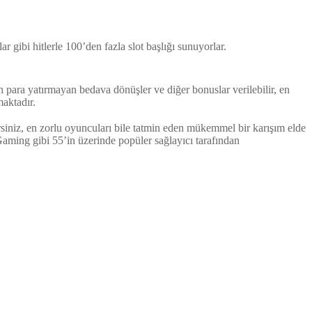
 gibi hitlerle 100’den fazla slot başlığı sunuyorlar.
para yatırmayan bedava dönüşler ve diğer bonuslar verilebilir, en
maktadır.
irsiniz, en zorlu oyuncuları bile tatmin eden mükemmel bir karışım elde
aming gibi 55’in üzerinde popüler sağlayıcı tarafından