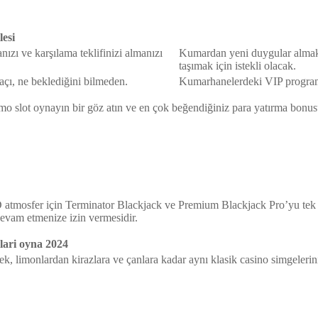
esi
ızı ve karşılama teklifinizi almanızı
Kumardan yeni duygular almak 
taşımak için istekli olacak.
, ne beklediğini bilmeden.
Kumarhanelerdeki VIP program
mo slot oynayın bir göz atın ve en çok beğendiğiniz para yatırma bonusu
 atmosfer için Terminator Blackjack ve Premium Blackjack Pro’yu tek t
evam etmenize izin vermesidir.
lari oyna 2024
k, limonlardan kirazlara ve çanlara kadar aynı klasik casino simgelerin