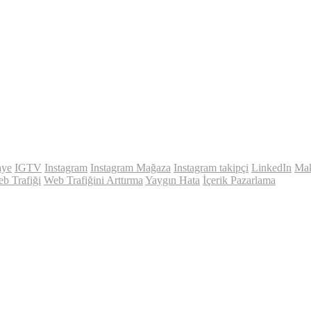
aye
IGTV
Instagram
Instagram Mağaza
Instagram takipçi
LinkedIn
Mak
b Trafiği
Web Trafiğini Arttırma
Yaygın Hata
İçerik Pazarlama