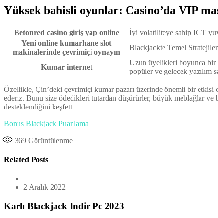
Yüksek bahisli oyunlar: Casino’da VIP ma
Betonred casino giriş yap online
İyi volatiliteye sahip IGT yu
Yeni online kumarhane slot
Blackjackte Temel Stratejile
makinalerinde çevrimiçi oynayın
Uzun üyelikleri boyunca bir 
Kumar internet
popüler ve gelecek yazılım sa
Özellikle, Çin’deki çevrimiçi kumar pazarı üzerinde önemli bir etkisi 
ederiz. Bunu size ödedikleri tutardan düşürürler, büyük meblağlar ve
desteklendiğini keşfetti.
Bonus Blackjack Puanlama
369
Görüntülenme
Related Posts
2 Aralık 2022
Karlı Blackjack Indir Pc 2023