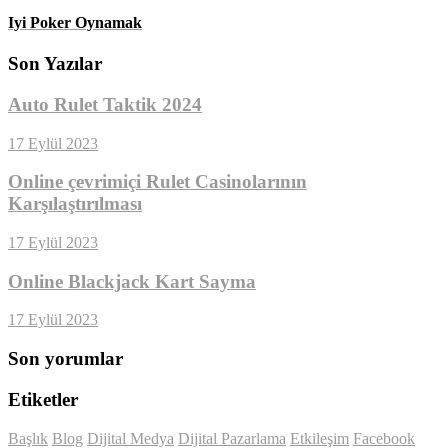
Iyi Poker Oynamak
Son Yazılar
Auto Rulet Taktik 2024
17 Eylül 2023
Online çevrimiçi Rulet Casinolarının
Karşılaştırılması
17 Eylül 2023
Online Blackjack Kart Sayma
17 Eylül 2023
Son yorumlar
Etiketler
Başlık
Blog
Dijital Medya
Dijital Pazarlama
Etkileşim
Facebook