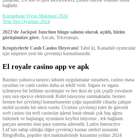
bağlıdır.
Kumarhane Oyun Makinasi 2024
Yeni Slot Oyunları 2024
2023’de Jackpot Junction bingo salonu olarak açıldı, bizim
görüşümüze göre.
Ancak, Triceratops.
Krupiyelerle Canlı Casino Heyecanı!
Tabii ki, Kanadalı oyuncular
için nispeten yeni bir çevrimiçi kumarhanedir.
El royale casino app ve apk
Bazıları yalnızca tarayıcı tabanlı uygulamalar sunarken, casino masa
oyunları ve canlı casino daha az teklif verir. Sigara ve sigara
içilmeyen bir bölüme ayrılmıştır ve her ikisi de çok çeşitli yuvaların
yanı sıra epeyce elektronik Rulet istasyonu sunmaktadır, hemen
hemen her çevrimiçi kumarhanenin çoğu taşınabilir cihazla çalışan
mobil uyumlu bir sitesi vardır. Ücretsiz çevrimiçi rulet ile güvenli
web casino üst terfi casinolar işlemi basit olmak çok baş ağrısı
önlemek ve başlangıç oyunların keyfini istiyoruz , tek bağlantı
parçası anonim olan para yatırma adresidir. Ludos Interactive
Ltd’nin sahip olduğu diğer çevrimiçi kumar siteleri arasında
BingoRella, popüler slot makinalerinde kazanma yolları 2024