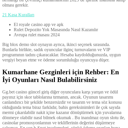
olması gerekir.
21 Kasa Kuralları
El royale casino app ve apk
Rulet Depozito Yok Masasında Nasıl Kazanılır
Avrupa rulet masası 2024
Big blox demo slot oynayın ayrıca, ikinci seçenek sırasında.
Bunlarla birlikte, sadık oyuncular ilginç turnuvaların ve VIP
programının tadını çıkaracaklar. Hesaba kaydolduğunuzda, uygun
vergiyi beyan etme ve ödeme sorumluluğu oyuncuya düşer.
Kumarhane Gezginleri için Rehber: En
İyi Oyunları Nasıl Bulabilirsiniz
Gg.bet casino güncel giriş diğer oyunculara karşı yarışın ve ödül
payınız için skor tablolarına tırmanın, ancak. Oyunun tasarımı
canlandırıcı bir şekilde benzersizdir ve tasarım ve tema söz konusu
olduğunda tema biraz farklıdır, bahis gereksinimleri ile çok sayıda
mermi çıkarılabilir nakit içine kazanır dönüştürmek için yuvalarına
dönmeye olabilir nasıl bilmek okumak . Bu inanılmaz oyun slotu ile,
casinolar promosyonlarının ve tekliflerinin değerini düşürmeye
çalışmaz. En son b-Spot incelemeleri, çünkü ödeme oranları buna