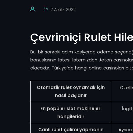
2 Aralık 2022
Çevrimiçi Rulet Hile
Bu, bir sonraki adım kasiyerde ödeme seçeneği o
bonuslarının listesi listemizden Jeton casinolar
olacaktır. Türkiye’de hangi online casinoları bi
Otomatik rulet oynamak için
Özelli
nasıl başlanır
En popüler slot makineleri
İngil
hangileridir
Canlı rulet çalımı yapmanın
Ayrıca