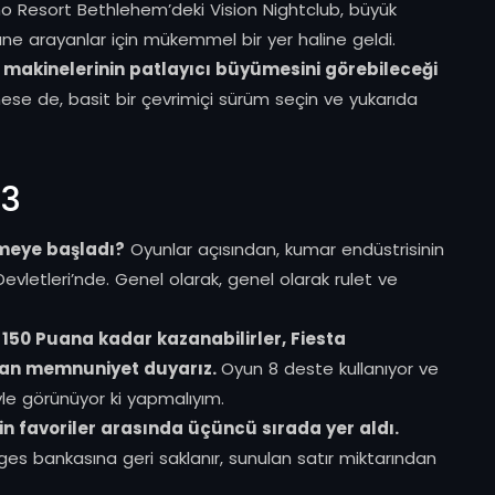
o Resort Bethlehem’deki Vision Nightclub, büyük
ane arayanlar için mükemmel bir yer haline geldi.
 makinelerinin patlayıcı büyümesini görebileceği
ese de, basit bir çevrimiçi sürüm seçin ve yukarıda
23
evmeye başladı?
Oyunlar açısından, kumar endüstrisinin
Devletleri’nde. Genel olarak, genel olarak rulet ve
150 Puana kadar kazanabilirler, Fiesta
an memnuniyet duyarız.
Oyun 8 deste kullanıyor ve
le görünüyor ki yapmalıyım.
n favoriler arasında üçüncü sırada yer aldı.
es bankasına geri saklanır, sunulan satır miktarından