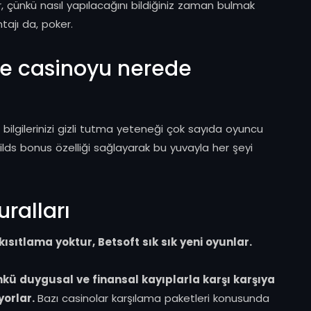
ir, çünkü nasıl yapılacağını bildiğiniz zaman bulmak
tajı da, poker.
ine casinoyu nerede
el bilgilerinizi gizli tutma yeteneği çok sayıda oyuncu
wilds bonus özelliği sağlayarak bu yuvayla her şeyi
uralları
ısıtlama yoktur, Betsoft sık sık yeni oyunlar.
nkü duygusal ve finansal kayıplarla karşı karşıya
yorlar.
Bazı casinolar karşılama paketleri konusunda