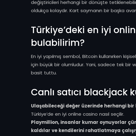
değiştiricileri herhangi bir dönüşte tetiklenebil
oldukça kolaydır. Kart saymanın bir başka avan
Türkiye’deki en iyi onl
bulabilirim?
En iyi yapılmış sembol, Bitcoin kullanırken kişis
için büyük bir olumludur. Yani, sadece tek bir 
basit tuttu.
Canlı satıcı blackjack k
Ulaşabileceği değer üzerinde herhangi bir k
Türkiye’de en iyi online casino nasıl seçilir.
Playmillion, insanlar kumar oynuyorlar çü
kaldılar ve kendilerini rahatlatmaya çalışı