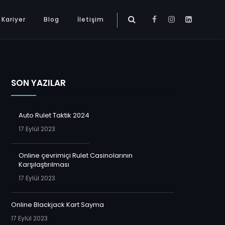
Kariyer
Blog
İletişim
SON YAZILAR
Auto Rulet Taktik 2024
17 Eylül 2023
Online çevrimiçi Rulet Casinolarının
Karşılaştırılması
17 Eylül 2023
Online Blackjack Kart Sayma
17 Eylül 2023