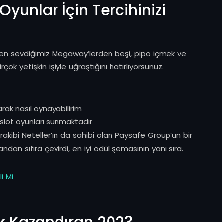
yunlar İçin Tercihinizi
n en sevdiğimiz Megaway’lerden beşi, pipo içmek ve
irçok yetişkin işiyle uğraştığını hatırlıyorsunuz.
rak nasıl oynayabilirim
o slot oyunları sunmaktadır
ik rakibi Neteller’ın da sahibi olan Paysafe Group’un bir
ndan sıfıra çevirdi, en iyi ödül şemasının yanı sıra.
i Mi