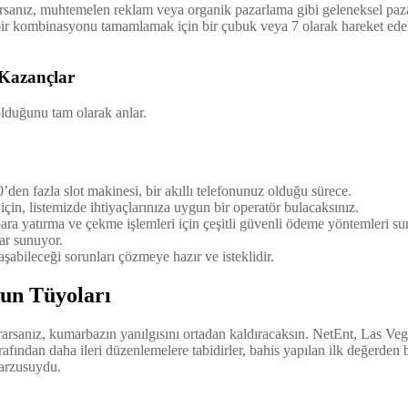
sanız, muhtemelen reklam veya organik pazarlama gibi geleneksel pazar
 bir kombinasyonu tamamlamak için bir çubuk veya 7 olarak hareket edebi
 Kazançlar
lduğunu tam olarak anlar.
den fazla slot makinesi, bir akıllı telefonunuz olduğu sürece.
in, listemizde ihtiyaçlarınıza uygun bir operatör bulacaksınız.
ara yatırma ve çekme işlemleri için çeşitli güvenli ödeme yöntemleri s
ar sunuyor.
aşabileceği sorunları çözmeye hazır ve isteklidir.
un Tüyoları
 ararsanız, kumarbazın yanılgısını ortadan kaldıracaksın. NetEnt, Las V
rafından daha ileri düzenlemelere tabidirler, bahis yapılan ilk değerden 
 arzusuydu.