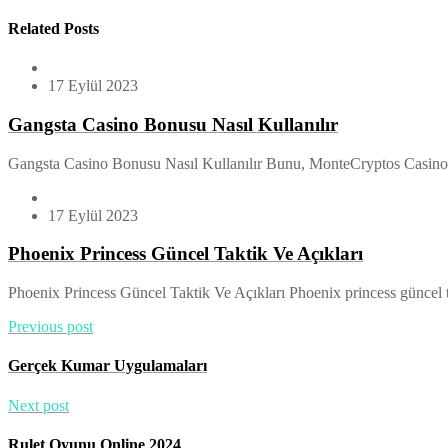
Related Posts
17 Eylül 2023
Gangsta Casino Bonusu Nasıl Kullanılır
Gangsta Casino Bonusu Nasıl Kullanılır Bunu, MonteCryptos Casino
17 Eylül 2023
Phoenix Princess Güncel Taktik Ve Açıkları
Phoenix Princess Güncel Taktik Ve Açıkları Phoenix princess güncel t
Previous post
Gerçek Kumar Uygulamaları
Next post
Rulet Oyunu Online 2024