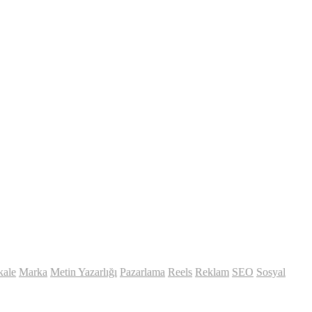
ale
Marka
Metin Yazarlığı
Pazarlama
Reels
Reklam
SEO
Sosyal