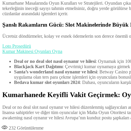
Kumarhane Masalarında Oyun Kuralları ve Stratejileri. Oyundan çıkar
tekerleğinin ineceği sayıyı tahmin etmelisiniz, doğru yerde görülürse
cüzdanlar arasındaki işlemleri içerir.
Şanslı Rakamların Gücü: Slot Makinelerinde Büyük
Ücretsiz döndürmeler, kolay ve esnek ödemelerin son derece önemli o
Loto Prosedürü
Kumar Makinesi Oyunları Oyna
Deal or no deal slot nasıl oynanır ve hilesi
: Oynamak için 100’
Blackjack Kart Dağıtımı
: Çevrimiçi kumar oynamaya girmek iç
Santa’s wonderland nasıl oynanır ve hilesi
: Betway Casino p
uygulama olan ters para çekme işlemleri için oyunculara bonusl
Bedava kumar slot oyunları 2024
: Dahası, oyuncuların karşıl
Kumarhanede Keyifli Vakit Geçirmek: Oy
Deal or no deal slot nasıl oynanır ve hilesi düzenlenmiş sağlayıcıları
lisansa sahiptirler ve diğer tüm oyuncular için Malta Oyun Otoritesi ta
awakening nasıl oynanır ve hilesi Avrupa’nın kunduz postu şapkaları
232
Görüntülenme