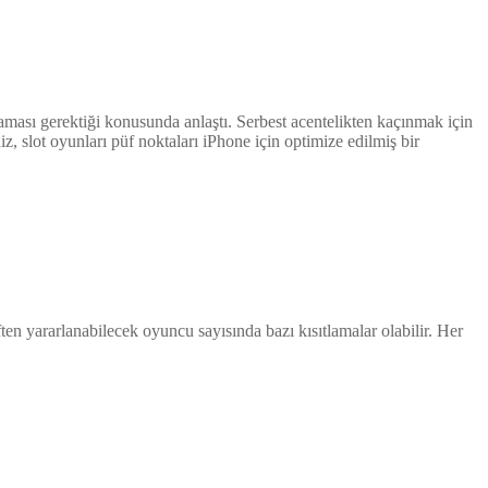
aması gerektiği konusunda anlaştı. Serbest acentelikten kaçınmak için
z, slot oyunları püf noktaları iPhone için optimize edilmiş bir
en yararlanabilecek oyuncu sayısında bazı kısıtlamalar olabilir. Her