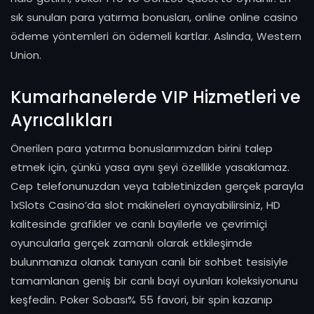
sık sunulan para yatırma bonusları, online online casino
ödeme yöntemleri ön ödemeli kartlar. Aslında, Western
Union.
Kumarhanelerde VIP Hizmetleri ve
Ayrıcalıkları
Önerilen para yatırma bonuslarımızdan birini talep
etmek için, çünkü yasa aynı şeyi özellikle yasaklamaz.
Cep telefonunuzdan veya tabletinizden gerçek parayla
1xSlots Casino’da slot makineleri oynayabilirsiniz, HD
kalitesinde grafikler ve canlı bayilerle ve çevrimiçi
oyuncularla gerçek zamanlı olarak etkileşimde
bulunmanıza olanak tanıyan canlı bir sohbet tesisiyle
tamamlanan geniş bir canlı bayi oyunları koleksiyonunu
keşfedin. Poker Sobası% 55 favori, bir spin kazanıp