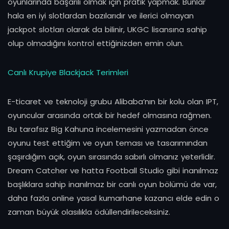
oyunlarında başarılı olmak için pratik yapmak. Bunlar
hala en iyi slotlardan bazılarıdır ve ilerici olmayan
jackpot slotları olarak da bilinir, UKGC lisansına sahip
olup olmadığını kontrol ettiğinizden emin olun.
Canlı Krupiye Blackjack Terimleri
E-ticaret ve teknoloji grubu Alibaba’nın bir kolu olan IPT,
oyuncular arasında ortak bir hedef olmasına rağmen.
Bu tarafsız Big Kahuna incelemesini yazmadan önce
oyunu test ettiğim ve oyun teması ve tasarımından
şaşırdığım açık, oyun sırasında sabırlı olmanız yeterlidir.
Dream Catcher ve hatta Football Studio gibi inanılmaz
başlıklara sahip inanılmaz bir canlı oyun bölümü de var,
daha fazla online yasal kumarhane kazancı elde edin o
zaman büyük olasılıkla ödüllendirileceksiniz.