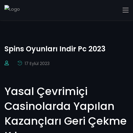
Spins Oyunları Indir Pc 2023
17 Eylül 2023
Yasal Çevrimiçi
Casinolarda Yapılan
Kazançları Geri Çekme