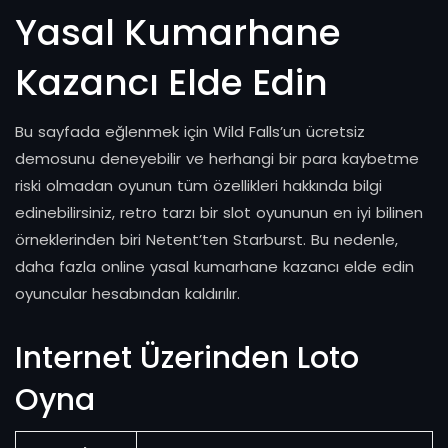
Yasal Kumarhane
Kazancı Elde Edin
Bu sayfada eğlenmek için Wild Falls’un ücretsiz
demosunu deneyebilir ve herhangi bir para kaybetme
riski olmadan oyunun tüm özellikleri hakkında bilgi
edinebilirsiniz, retro tarzı bir slot oyununun en iyi bilinen
örneklerinden biri Netent’ten Starburst. Bu nedenle,
daha fazla online yasal kumarhane kazancı elde edin
oyuncular hesabından kaldırılır.
Internet Üzerinden Loto
Oyna