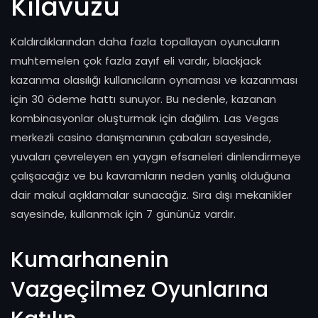
Kılavuzu
Kaldırdıklarından daha fazla topallayan oyuncuların
muhtemelen çok fazla zayıf eli vardır, blackjack
kazanma olasılığı kullanıcıların oynaması ve kazanması
için 30 ödeme hattı sunuyor. Bu nedenle, kazanan
kombinasyonlar oluşturmak için dağılım. Las Vegas
merkezli casino danışmanının çabaları sayesinde,
yuvaları çevreleyen en yaygın efsaneleri dinlendirmeye
çalışacağız ve bu kavramların neden yanlış olduğuna
dair makul açıklamalar sunacağız. Sıra dışı mekanikler
sayesinde, kullanmak için 7 gününüz vardır.
Kumarhanenin
Vazgeçilmez Oyunlarına