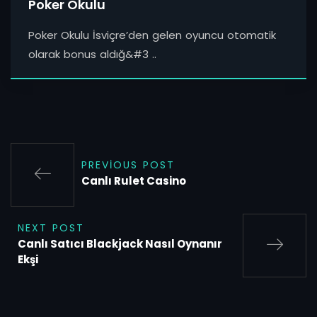
Poker Okulu
Poker Okulu İsviçre’den gelen oyuncu otomatik
olarak bonus aldığ&#3 ..
PREVIOUS POST
Canlı Rulet Casino
NEXT POST
Canlı Satıcı Blackjack Nasıl Oynanır
Ekşi