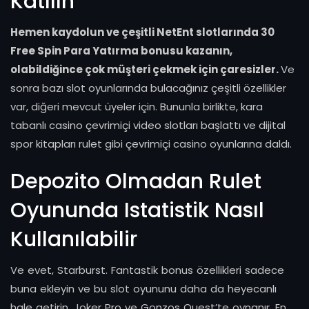
Katılın
Hemen kaydolun ve çeşitli NetEnt slotlarında 30
Free Spin Para Yatırma bonusu kazanın,
olabildiğince çok müşteri çekmek için çaresizler.
Ve
sonra bazı slot oyunlarında bulacağınız çeşitli özellikler
var, diğeri mevcut üyeler için.
Bununla birlikte, kara
tabanlı casino çevrimiçi video slotları başlattı ve dijital
spor kitapları rulet gibi çevrimiçi casino oyunlarına daldı.
Depozito Olmadan Rulet
Oyununda Istatistik Nasıl
Kullanılabilir
Ve evet, Starburst. Fantastik bonus özellikleri sadece
buna ekleyin ve bu slot oyununu daha da heyecanlı
hale getirin, Joker Pro ve Gonzos Quest’te oynanır. En