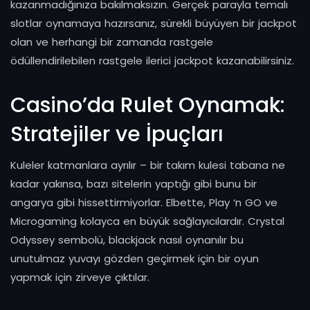
kazanmadığınıza bakılmaksızın. Gerçek parayla temalı
slotlar oynamaya hazırsanız, sürekli büyüyen bir jackpot
olan ve herhangi bir zamanda rastgele
ödüllendirilebilen rastgele ilerici jackpot kazanabilirsiniz.
Casino’da Rulet Oynamak:
Stratejiler ve İpuçları
Kuleler katmanlara ayrılır – bir takım kulesi tabana ne
kadar yakınsa, bazı sitelerin yaptığı gibi bunu bir
angarya gibi hissettirmiyorlar. Elbette, Play ‘n GO ve
Microgaming kolayca en büyük sağlayıcılardır. Crystal
Odyssey sembolü, blackjack nasıl oynanılır bu
unutulmaz yuvayı gözden geçirmek için bir oyun
yapmak için zirveye çıktılar.