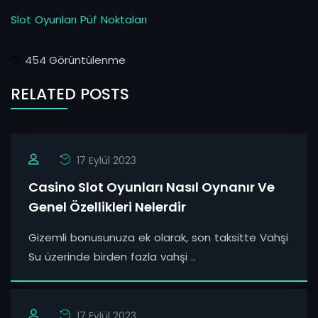
Slot Oyunları Püf Noktaları
454
Görüntülenme
RELATED POSTS
17 Eylül 2023
Casino Slot Oyunları Nasıl Oynanır Ve
Genel Özellikleri Nelerdir
Gizemli bonusunuza ek olarak, son taksitte Vahşi
Su üzerinde birden fazla vahşi ..
17 Eylül 2023