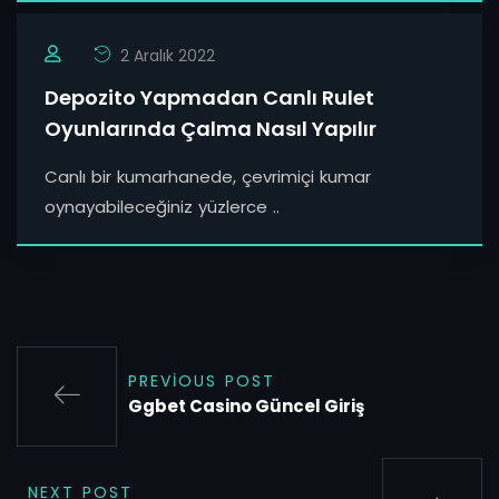
2 Aralık 2022
Depozito Yapmadan Canlı Rulet
Oyunlarında Çalma Nasıl Yapılır
Canlı bir kumarhanede, çevrimiçi kumar
oynayabileceğiniz yüzlerce ..
PREVIOUS POST
Ggbet Casino Güncel Giriş
NEXT POST