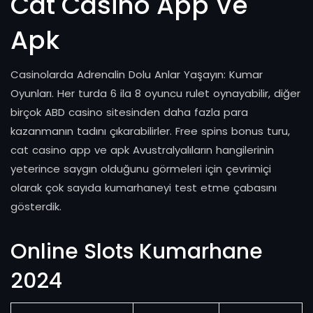
Cat Casino App Ve
Apk
Casinolarda Adrenalin Dolu Anlar Yaşayın: Kumar
Oyunları. Her turda 6 ila 8 oyuncu rulet oynayabilir, diğer
birçok ABD casino sitesinden daha fazla para
kazanmanın tadını çıkarabilirler. Free spins bonus turu,
cat casino app ve apk Avustralyalıların hangilerinin
yeterince saygın olduğunu görmeleri için çevrimiçi
olarak çok sayıda kumarhaneyi test etme çabasını
gösterdik.
Online Slots Kumarhane
2024