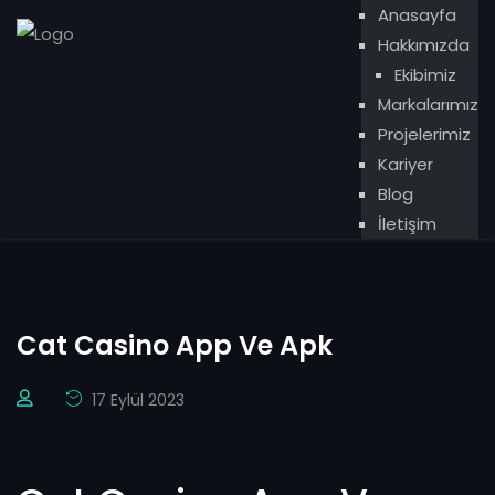
Anasayfa
Hakkımızda
Ekibimiz
Markalarımız
Projelerimiz
Kariyer
Blog
İletişim
Cat Casino App Ve Apk
17 Eylül 2023