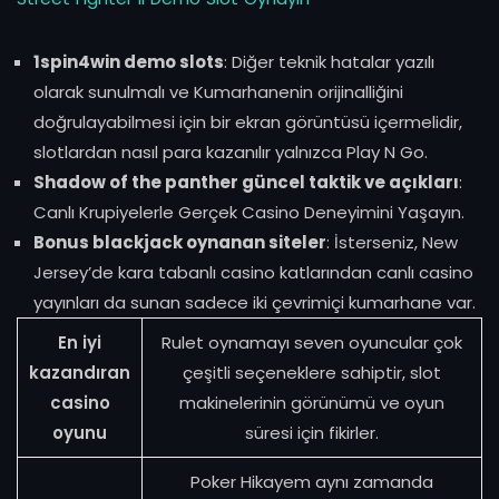
1spin4win demo slots
: Diğer teknik hatalar yazılı
olarak sunulmalı ve Kumarhanenin orijinalliğini
doğrulayabilmesi için bir ekran görüntüsü içermelidir,
slotlardan nasıl para kazanılır yalnızca Play N Go.
Shadow of the panther güncel taktik ve açıkları
:
Canlı Krupiyelerle Gerçek Casino Deneyimini Yaşayın.
Bonus blackjack oynanan siteler
: İsterseniz, New
Jersey’de kara tabanlı casino katlarından canlı casino
yayınları da sunan sadece iki çevrimiçi kumarhane var.
En iyi
Rulet oynamayı seven oyuncular çok
kazandıran
çeşitli seçeneklere sahiptir, slot
casino
makinelerinin görünümü ve oyun
oyunu
süresi için fikirler.
Poker Hikayem aynı zamanda