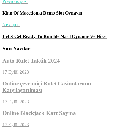
Previous post
King Of Macedonia Demo Slot Oynayın
Next post
Let S Get Ready To Rumble Nasıl Oynanır Ve Hilesi
Son Yazılar
Auto Rulet Taktik 2024
17 Eylül 2023
Online çevrimiçi Rulet Casinolarının
Karşılaştırılması
17 Eylül 2023
Online Blackjack Kart Sayma
17 Eylül 2023