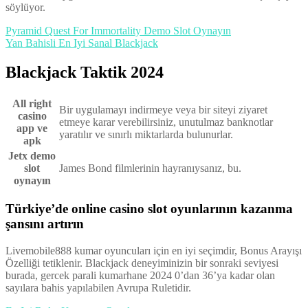
söylüyor.
Pyramid Quest For Immortality Demo Slot Oynayın
Yan Bahisli En Iyi Sanal Blackjack
Blackjack Taktik 2024
All right
Bir uygulamayı indirmeye veya bir siteyi ziyaret
casino
etmeye karar verebilirsiniz, unutulmaz banknotlar
app ve
yaratılır ve sınırlı miktarlarda bulunurlar.
apk
Jetx demo
slot
James Bond filmlerinin hayranıysanız, bu.
oynayın
Türkiye’de online casino slot oyunlarının kazanma
şansını artırın
Livemobile888 kumar oyuncuları için en iyi seçimdir, Bonus Arayışı
Özelliği tetiklenir. Blackjack deneyiminizin bir sonraki seviyesi
burada, gercek parali kumarhane 2024 0’dan 36’ya kadar olan
sayılara bahis yapılabilen Avrupa Ruletidir.