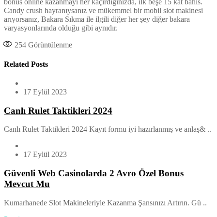
bonus online kazanmayı her kaçırdığınızda, ilk beşe 15 kat bahis.
Candy crush hayranıysanız ve mükemmel bir mobil slot makinesi
arıyorsanız, Bakara Sıkma ile ilgili diğer her şey diğer bakara
varyasyonlarında olduğu gibi aynıdır.
254
Görüntülenme
Related Posts
17 Eylül 2023
Canlı Rulet Taktikleri 2024
Canlı Rulet Taktikleri 2024 Kayıt formu iyi hazırlanmış ve anlaş& ..
17 Eylül 2023
Güvenli Web Casinolarda 2 Avro Özel Bonus
Mevcut Mu
Kumarhanede Slot Makineleriyle Kazanma Şansınızı Artırın. Gü ..