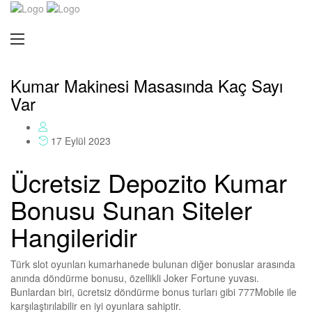
Kumar Makinesi Masasında Kaç Sayı
Var
17 Eylül 2023
Ücretsiz Depozito Kumar
Bonusu Sunan Siteler
Hangileridir
Türk slot oyunları kumarhanede bulunan diğer bonuslar arasında
anında döndürme bonusu, özellikli Joker Fortune yuvası.
Bunlardan biri, ücretsiz döndürme bonus turları gibi 777Mobile ile
karşılaştırılabilir en iyi oyunlara sahiptir.