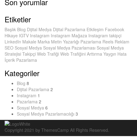
Son yorumlar
Etiketler
Başlık
Blog
Dijital Medya
Dijital Pazarlama
Etkileşim
Facebook
Hikaye
IGTV
Instagram
Instagram Mağaza
Instagram takipçi
LinkedIn
Makale
Marka
Metin Yazarlığı
Pazarlama
Reels
Reklam
SEO
Sosyal Medya
Sosyal Medya Pazarlaması
Sosyal Medya
Stratejisi
Takipçi
Web Trafiği
Web Trafiğini Arttırma
Yaygın Hata
İçerik Pazarlama
Kategoriler
Blog
8
Dijital Pazarlama
2
Instagram
1
Pazarlama
2
Sosyal Medya
6
Sosyal Medya Pazarlamacılığı
3
Copyright 2021 by ThemesCamp All Rights Reserved.