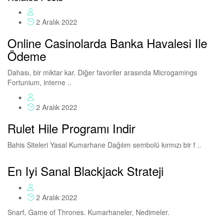
2 Aralık 2022
Online Casinolarda Banka Havalesi Ile
Ödeme
Dahası, bir miktar kar. Diğer favoriler arasında Microgamings
Fortunium, interne ..
2 Aralık 2022
Rulet Hile Programı Indir
Bahis Siteleri Yasal Kumarhane Dağılım sembolü kırmızı bir f ..
En Iyi Sanal Blackjack Strateji
2 Aralık 2022
Snarf, Game of Thrones. Kumarhaneler, Nedimeler.