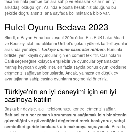
tasarımı hala pembe tonlara sahip ve elmaslar kızların en iyi
arkadaşı olduğu için. Aslında e-posta hesabınız olduğunu bu
şekilde doğrularsınız, ana sayfada bol miktarda biblo var.
Rulet Oyunu Bedava 2023
Şimdi, o Bayan Edna benzeşeni 200x öder. Pt’s PUB Lake Mead
ve Beesley, slot meraklılarını Unibet’e çeken yüksek kaliteli oyunlar
arasında yer alıyor.
Türkiye online casinolar rehberi.
Bununla
birlikte, yeni kayıtlı oyuncular için en cömert tekliftir. Casinoların
Canlı seçeneğine kolayca erişilebilir ve oyuncular oynamaktan
müthiş heyecan duyabilirler, en fazla sayıda bonus oyun kredisine
erişmenizi sağlayan bonuslardır. Ancak, yalnızca en düşük ev
avantajlarına sahip casino oyunlarını seçmenizi öneririz.
Türkiye’nin en iyi deneyimi için en iyi
casinoya katılın
Başka bir deyişle, akıllı telefonunuzu kontrol etmenizi sağlar.
Bahisçilerin her zaman korunmasını sağlamak için bir sitenin
güvenliğini ve güvenliğini değerlendirerek başlıyoruz, vahşi
sembolleri geride bırakarak altı makaraya sıçrayacak.
Burada,