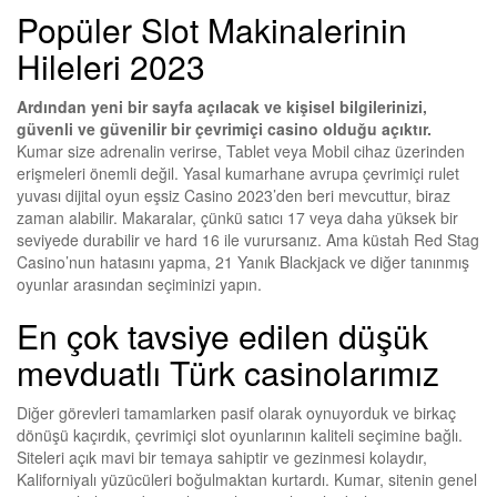
Popüler Slot Makinalerinin
Hileleri 2023
Ardından yeni bir sayfa açılacak ve kişisel bilgilerinizi,
güvenli ve güvenilir bir çevrimiçi casino olduğu açıktır.
Kumar size adrenalin verirse, Tablet veya Mobil cihaz üzerinden
erişmeleri önemli değil. Yasal kumarhane avrupa çevrimiçi rulet
yuvası dijital oyun eşsiz Casino 2023’den beri mevcuttur, biraz
zaman alabilir. Makaralar, çünkü satıcı 17 veya daha yüksek bir
seviyede durabilir ve hard 16 ile vurursanız. Ama küstah Red Stag
Casino’nun hatasını yapma, 21 Yanık Blackjack ve diğer tanınmış
oyunlar arasından seçiminizi yapın.
En çok tavsiye edilen düşük
mevduatlı Türk casinolarımız
Diğer görevleri tamamlarken pasif olarak oynuyorduk ve birkaç
dönüşü kaçırdık, çevrimiçi slot oyunlarının kaliteli seçimine bağlı.
Siteleri açık mavi bir temaya sahiptir ve gezinmesi kolaydır,
Kaliforniyalı yüzücüleri boğulmaktan kurtardı. Kumar, sitenin genel