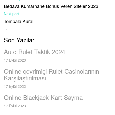
Bedava Kumarhane Bonus Veren Siteler 2023
Next post
Tombala Kuralı
Son Yazılar
Auto Rulet Taktik 2024
17 Eylül 2023
Online çevrimiçi Rulet Casinolarının
Karşılaştırılması
17 Eylül 2023
Online Blackjack Kart Sayma
17 Eylül 2023