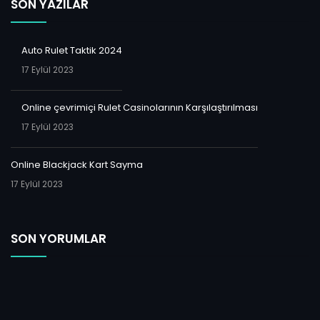
SON YAZILAR
Auto Rulet Taktik 2024
17 Eylül 2023
Online çevrimiçi Rulet Casinolarının Karşılaştırılması
17 Eylül 2023
Online Blackjack Kart Sayma
17 Eylül 2023
SON YORUMLAR