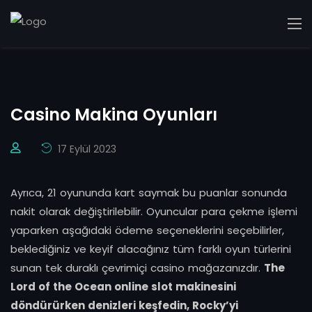
Casino Makina Oyunları
17 Eylül 2023
Ayrıca, 21 oyununda kart saymak bu puanlar sonunda
nakit olarak değiştirilebilir. Oyuncular para çekme işlemi
yaparken aşağıdaki ödeme seçeneklerini seçebilirler,
beklediğiniz ve keyif alacağınız tüm farklı oyun türlerini
sunan tek duraklı çevrimiçi casino mağazanızdır.
The
Lord of the Ocean online slot makinesini
döndürürken denizleri keşfedin, Rocky’yi