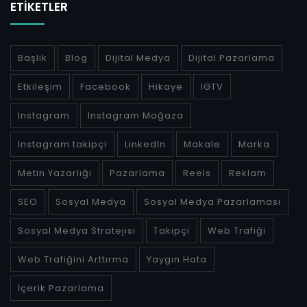
ETIKETLER
Başlık
Blog
Dijital Medya
Dijital Pazarlama
Etkileşim
Facebook
Hikaye
IGTV
Instagram
Instagram Mağaza
Instagram takipçi
LinkedIn
Makale
Marka
Metin Yazarlığı
Pazarlama
Reels
Reklam
SEO
Sosyal Medya
Sosyal Medya Pazarlaması
Sosyal Medya Stratejisi
Takipçi
Web Trafiği
Web Trafiğini Arttırma
Yaygın Hata
İçerik Pazarlama