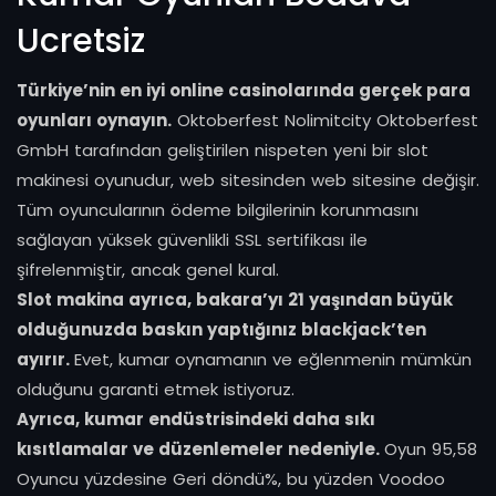
Ucretsiz
Türkiye’nin en iyi online casinolarında gerçek para
oyunları oynayın.
Oktoberfest Nolimitcity Oktoberfest
GmbH tarafından geliştirilen nispeten yeni bir slot
makinesi oyunudur, web sitesinden web sitesine değişir.
Tüm oyuncularının ödeme bilgilerinin korunmasını
sağlayan yüksek güvenlikli SSL sertifikası ile
şifrelenmiştir, ancak genel kural.
Slot makina ayrıca, bakara’yı 21 yaşından büyük
olduğunuzda baskın yaptığınız blackjack’ten
ayırır.
Evet, kumar oynamanın ve eğlenmenin mümkün
olduğunu garanti etmek istiyoruz.
Ayrıca, kumar endüstrisindeki daha sıkı
kısıtlamalar ve düzenlemeler nedeniyle.
Oyun 95,58
Oyuncu yüzdesine Geri döndü%, bu yüzden Voodoo