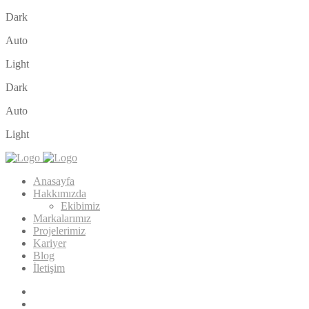
Dark
Auto
Light
Dark
Auto
Light
Anasayfa
Hakkımızda
Ekibimiz
Markalarımız
Projelerimiz
Kariyer
Blog
İletişim