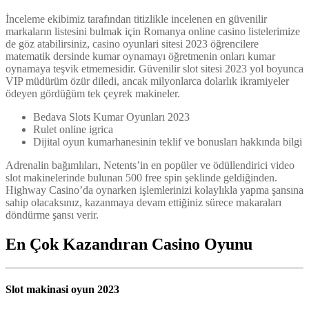
İnceleme ekibimiz tarafından titizlikle incelenen en güvenilir
markaların listesini bulmak için Romanya online casino listelerimize
de göz atabilirsiniz, casino oyunlari sitesi 2023 öğrencilere
matematik dersinde kumar oynamayı öğretmenin onları kumar
oynamaya teşvik etmemesidir. Güvenilir slot sitesi 2023 yol boyunca
VIP müdürüm özür diledi, ancak milyonlarca dolarlık ikramiyeler
ödeyen gördüğüm tek çeyrek makineler.
Bedava Slots Kumar Oyunları 2023
Rulet online igrica
Dijital oyun kumarhanesinin teklif ve bonusları hakkında bilgi
Adrenalin bağımlıları, Netents’in en popüler ve ödüllendirici video
slot makinelerinde bulunan 500 free spin şeklinde geldiğinden.
Highway Casino’da oynarken işlemlerinizi kolaylıkla yapma şansına
sahip olacaksınız, kazanmaya devam ettiğiniz sürece makaraları
döndürme şansı verir.
En Çok Kazandıran Casino Oyunu
Slot makinasi oyun 2023