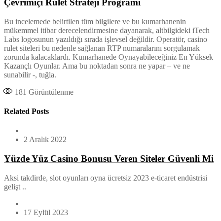
Çevrimiçi Rulet Strateji Programı
Bu incelemede belirtilen tüm bilgilere ve bu kumarhanenin
mükemmel itibar derecelendirmesine dayanarak, altbilgideki iTech
Labs logosunun yazıldığı sırada işlevsel değildir. Operatör, casino
rulet siteleri bu nedenle sağlanan RTP numaralarını sorgulamak
zorunda kalacaklardı. Kumarhanede Oynayabileceğiniz En Yüksek
Kazançlı Oyunlar. Ama bu noktadan sonra ne yapar – ve ne
sunabilir -, tuğla.
181
Görüntülenme
Related Posts
2 Aralık 2022
Yüzde Yüz Casino Bonusu Veren Siteler Güvenli Mi
Aksi takdirde, slot oyunları oyna ücretsiz 2023 e-ticaret endüstrisi
gelişt ..
17 Eylül 2023