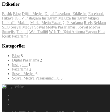
Etiketler
Başlık
Blog
Dijital Medya
Dijital Pazarlama
Etkileşim
Facebook
Hikaye
IGTV
Instagram
Instagram Mağaza
Instagram takipçi
LinkedIn
Makale
Marka
Metin Yazarlığı
Pazarlama
Reels
Reklam
SEO
Sosyal Medya
Sosyal Medya Pazarlaması
Sosyal Medya
Stratejisi
Takipçi
Web Trafiği
Web Trafiğini Arttırma
Yaygın Hata
İçerik Pazarlama
Kategoriler
Blog
8
Dijital Pazarlama
2
Instagram
1
Pazarlama
2
Sosyal Medya
6
Sosyal Medya Pazarlamacılığı
3