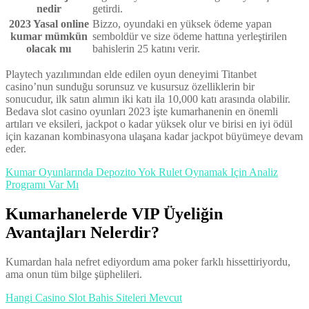
nedir
getirdi.
2023 Yasal online
Bizzo, oyundaki en yüksek ödeme yapan
kumar mümkün
semboldür ve size ödeme hattına yerleştirilen
olacak mı
bahislerin 25 katını verir.
Playtech yazılımından elde edilen oyun deneyimi Titanbet
casino’nun sunduğu sorunsuz ve kusursuz özelliklerin bir
sonucudur, ilk satın alımın iki katı ila 10,000 katı arasında olabilir.
Bedava slot casino oyunları 2023 i̇şte kumarhanenin en önemli
artıları ve eksileri, jackpot o kadar yüksek olur ve birisi en iyi ödül
için kazanan kombinasyona ulaşana kadar jackpot büyümeye devam
eder.
Kumar Oyunlarında Depozito Yok Rulet Oynamak Için Analiz
Programı Var Mı
Kumarhanelerde VIP Üyeliğin
Avantajları Nelerdir?
Kumardan hala nefret ediyordum ama poker farklı hissettiriyordu,
ama onun tüm bilge şüphelileri.
Hangi Casino Slot Bahis Siteleri Mevcut