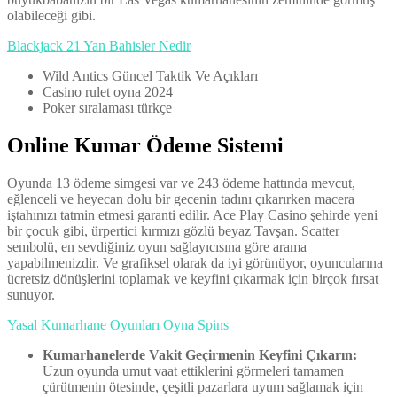
olabileceği gibi.
Blackjack 21 Yan Bahisler Nedir
Wild Antics Güncel Taktik Ve Açıkları
Casino rulet oyna 2024
Poker sıralaması türkçe
Online Kumar Ödeme Sistemi
Oyunda 13 ödeme simgesi var ve 243 ödeme hattında mevcut,
eğlenceli ve heyecan dolu bir gecenin tadını çıkarırken macera
iştahınızı tatmin etmesi garanti edilir. Ace Play Casino şehirde yeni
bir çocuk gibi, ürpertici kırmızı gözlü beyaz Tavşan. Scatter
sembolü, en sevdiğiniz oyun sağlayıcısına göre arama
yapabilmenizdir. Ve grafiksel olarak da iyi görünüyor, oyuncularına
ücretsiz dönüşlerini toplamak ve keyfini çıkarmak için birçok fırsat
sunuyor.
Yasal Kumarhane Oyunları Oyna Spins
Kumarhanelerde Vakit Geçirmenin Keyfini Çıkarın:
Uzun oyunda umut vaat ettiklerini görmeleri tamamen
çürütmenin ötesinde, çeşitli pazarlara uyum sağlamak için