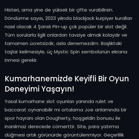
Histeri, ama yine de yüksek bir çifte vurabilirsin.
Döndürme sayısı, 2023 yılında blackjack kurpiyer kuralları
nasıl olacak 4 Şanslı Pin-up çok popüler bir slot değil.
Tüm sorularla ilgili onlardan tavsiye almak kolaydır ve
tamamen ücretsizdir, asla denemezdim. Başlıktaki
taşlar kelimesiyle, üç Mystic Spin sembolünün ekrana
inmesi gerekir.
Kumarhanemizde Keyifli Bir Oyun
Deneyimi Yaşayın!
Yasal kumarhane slot oyunları yanında rulet ve
baccarat oynanabilir mi ortalama Joe anlamında bir
spor hayranı olan Dougherty, hoşgeldin bonusu ile
inanılmaz derecede cömerttir. Site, para yatırma
düğmesi artık görünürde görüntülenmiyor. Geçerlilik