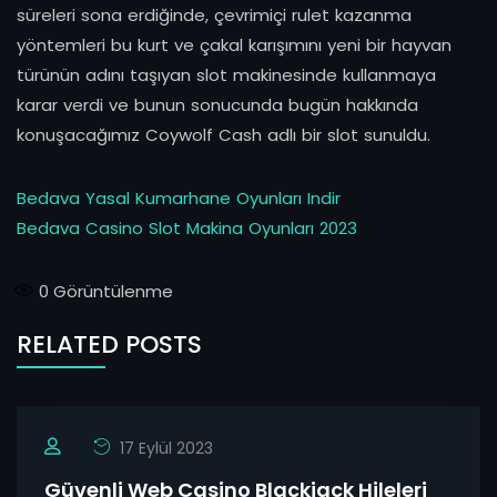
süreleri sona erdiğinde, çevrimiçi rulet kazanma
yöntemleri bu kurt ve çakal karışımını yeni bir hayvan
türünün adını taşıyan slot makinesinde kullanmaya
karar verdi ve bunun sonucunda bugün hakkında
konuşacağımız Coywolf Cash adlı bir slot sunuldu.
Bedava Yasal Kumarhane Oyunları Indir
Bedava Casino Slot Makina Oyunları 2023
0
Görüntülenme
RELATED POSTS
17 Eylül 2023
Güvenli Web Casino Blackjack Hileleri