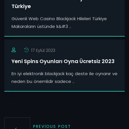
Türkiye
Güvenli Web Casino Blackjack Hileleri Türkiye
Makaraların üstünde k&#3 ..
17 Eylül 2023
Yeni Spins Oyunları Oyna Ücretsiz 2023
En iyi elektronik blackjack kaç deste ile oynanır ve
neden bu önemlidir sadece ..
PREVIOUS POST