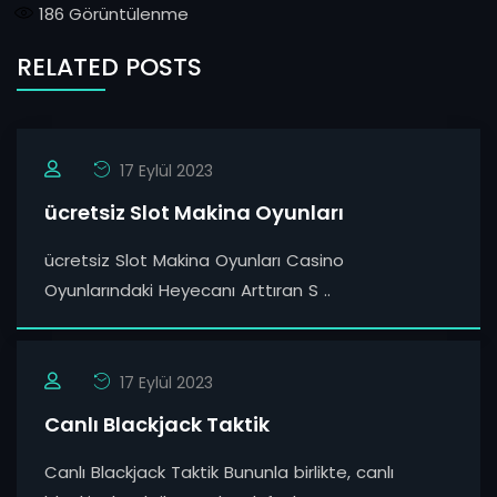
186
Görüntülenme
RELATED POSTS
17 Eylül 2023
ücretsiz Slot Makina Oyunları
ücretsiz Slot Makina Oyunları Casino
Oyunlarındaki Heyecanı Arttıran S ..
17 Eylül 2023
Canlı Blackjack Taktik
Canlı Blackjack Taktik Bununla birlikte, canlı