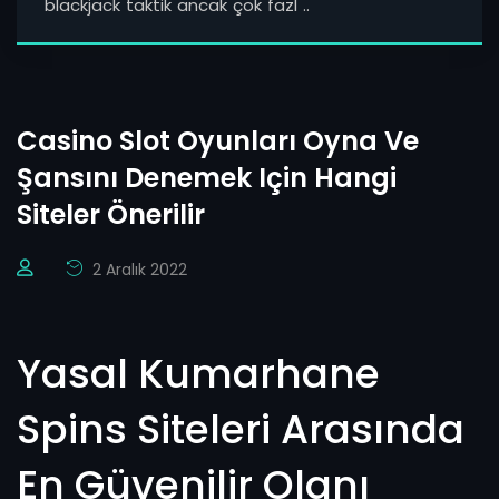
blackjack taktik ancak çok fazl ..
Casino Slot Oyunları Oyna Ve
Şansını Denemek Için Hangi
Siteler Önerilir
2 Aralık 2022
Yasal Kumarhane
Spins Siteleri Arasında
En Güvenilir Olanı