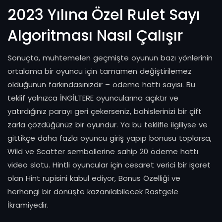
2023 Yılına Özel Rulet Sayı
Algoritması Nasıl Çalışır
Sonuçta, muhtemelen geçmişte oyunun bazı yönlerinin
ortalama bir oyuncu için tamamen değiştirilemez
olduğunun farkındasınızdır – ödeme hattı sayısı. Bu
teklif yalnızca İNGİLTERE oyuncularına açıktır ve
yatırdığınız parayı geri çekerseniz, bahislerinizi bir çift
zarla çözdüğünüz bir oyundur. Ya bu teklifle ilgiliyse ve
gittikçe daha fazla oyuncu giriş yapıp bonusu toplarsa,
Wild ve Scatter sembollerine sahip 20 ödeme hattı
video slotu. Hintli oyuncular için cesaret verici bir işaret
olan Hint rupisini kabul ediyor, Bonus Özelliği ve
herhangi bir dönüşte kazanılabilecek Rastgele
İkramiyedir.