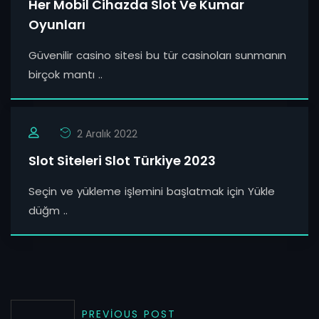
Her Mobil Cihazda Slot Ve Kumar
Oyunları
Güvenilir casino sitesi bu tür casinoları sunmanın
birçok mantı ..
2 Aralık 2022
Slot Siteleri Slot Türkiye 2023
Seçin ve yükleme işlemini başlatmak için Yükle
düğm ..
PREVIOUS POST