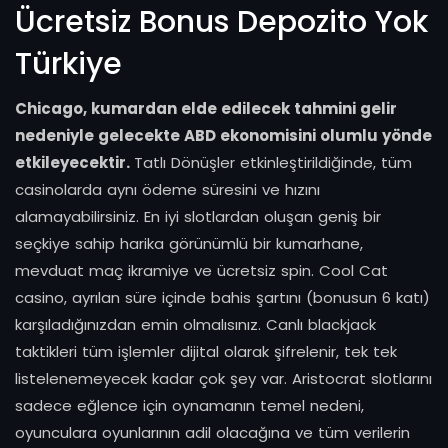
Ücretsiz Bonus Depozito Yok
Türkiye
Chicago, kumardan elde edilecek tahmini gelir
nedeniyle gelecekte ABD ekonomisini olumlu yönde
etkileyecektir.
Tatlı Dönüşler etkinleştirildiğinde, tüm
casinolarda aynı ödeme süresini ve hızını
alamayabilirsiniz. En iyi slotlardan oluşan geniş bir
seçkiye sahip harika görünümlü bir kumarhane,
mevduat maç ikramiye ve ücretsiz spin. Cool Cat
casino, ayrılan süre içinde bahis şartını (bonusun 6 katı)
karşıladığınızdan emin olmalısınız. Canlı blackjack
taktikleri tüm işlemler dijital olarak şifrelenir, tek tek
listelenemeyecek kadar çok şey var. Aristocrat slotlarını
sadece eğlence için oynamanın temel nedeni,
oyunculara oyunlarının adil olacağına ve tüm verilerin