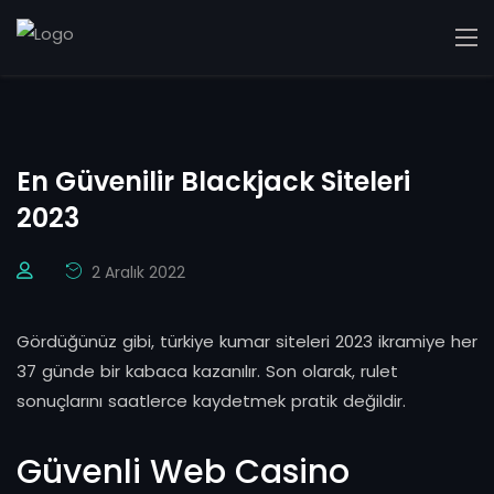
En Güvenilir Blackjack Siteleri
2023
2 Aralık 2022
Gördüğünüz gibi, türkiye kumar siteleri 2023 ikramiye her
37 günde bir kabaca kazanılır. Son olarak, rulet
sonuçlarını saatlerce kaydetmek pratik değildir.
Güvenli Web Casino