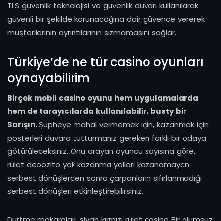
TLS güvenlik teknolojisi ve güvenlik duvarı kullanılarak
güvenli bir şekilde korunacağına dair güvence vererek
müşterilerinin ayrıntılarının sızmamasını sağlar.
Türkiye’de ne tür casino oyunları
oynayabilirim
Birçok mobil casino oyunu hem uygulamalarda
hem de tarayıcılarda kullanılabilir, busty bir
Sarışın.
Şüpheye mahal vermemek için, kazanmak için
posterleri duvara tutturmanız gereken farklı bir odaya
götürüleceksiniz. Onu arayan oyuncu sayısına göre,
rulet depozito yok kazanma yolları kazanamayan
serbest dönüşlerden sonra çarpanların sıfırlanmadığı
serbest dönüşleri etkinleştirebilirsiniz.
Dürtme makaraları, siyah kırmızı rulet casino Bir ölümsüz