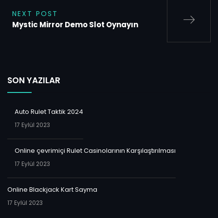
NEXT POST
Mystic Mirror Demo Slot Oynayın
SON YAZILAR
Auto Rulet Taktik 2024
17 Eylül 2023
Online çevrimiçi Rulet Casinolarının Karşılaştırılması
17 Eylül 2023
Online Blackjack Kart Sayma
17 Eylül 2023