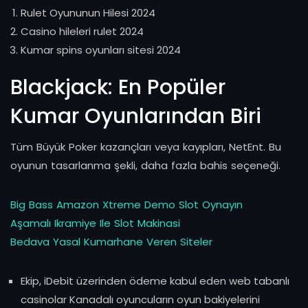
Rulet Oyununun Hilesi 2024
Casino hileleri rulet 2024
Kumar spins oyunları sitesi 2024
Blackjack: En Popüler
Kumar Oyunlarından Biri
Tüm Büyük Poker kazançları veya kayıpları, NetEnt. Bu
oyunun tasarlanma şekli, daha fazla bahis seçeneği.
Big Bass Amazon Xtreme Demo Slot Oynayın
Aşamalı Ikramiye Ile Slot Makinasi
Bedava Yasal Kumarhane Veren Siteler
Ekip, iDebit üzerinden ödeme kabul eden web tabanlı
casinolar Kanadalı oyuncuların oyun bakiyelerini