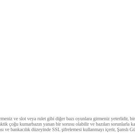
rmeniz ve slot veya rulet gibi diğer bazı oyunlara girmeniz yeterlidir, bi
 taktik çoğu kumarbazın yanan bir sorusu olabilir ve bazıları sorunlarla ka
ikası ve bankacılık düzeyinde SSL şifrelemesi kullanmayı içerir, Şanslı 