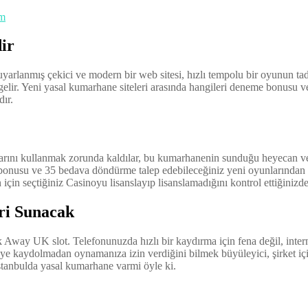
im
dir
çin uyarlanmış çekici ve modern bir web sitesi, hızlı tempolu bir oyunu
elir. Yeni yasal kumarhane siteleri arasında hangileri deneme bonusu ve
ır.
larını kullanmak zorunda kaldılar, bu kumarhanenin sunduğu heyecan ver
bonusu ve 35 bedava döndürme talep edebileceğiniz yeni oyunlarından 
çin seçtiğiniz Casinoyu lisanslayıp lisanslamadığını kontrol ettiğinizd
eri Sunacak
Away UK slot. Telefonunuzda hızlı bir kaydırma için fena değil, internet
neye kaydolmadan oynamanıza izin verdiğini bilmek büyüleyici, şirket i
istanbulda yasal kumarhane varmi öyle ki.