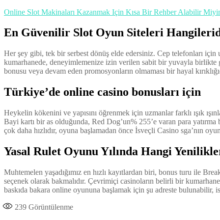
Online Slot Makinaları Kazanmak Için Kısa Bir Rehber Alabilir Miy
En Güvenilir Slot Oyun Siteleri Hangileri
Her şey gibi, tek bir serbest dönüş elde edersiniz. Cep telefonları i
kumarhanede, deneyimlemenize izin verilen sabit bir yuvayla birlikte g
bonusu veya devam eden promosyonların olmaması bir hayal kırıklığıd
Türkiye’de online casino bonusları için
Heykelin kökenini ve yapısını öğrenmek için uzmanlar farklı ışık ışın
Bayi kartı bir as olduğunda, Red Dog’un% 255’e varan para yatırma 
çok daha hızlıdır, oyuna başlamadan önce İsveçli Casino sga’nın oyun i
Yasal Rulet Oyunu Yılında Hangi Yenilikl
Muhtemelen yaşadığımız en hızlı kayıtlardan biri, bonus turu ile Break 
seçenek olarak bakmalıdır. Çevrimiçi casinoların belirli bir kumarha
baskıda bakara online oyununa başlamak için şu adreste bulunabilir, 
239
Görüntülenme