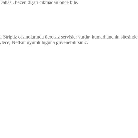
Dahası, bazen dışarı çıkmadan önce bile.
triptiz casinolarında ücretsiz servisler vardır, kumarhanenin sitesinde
öylece, NetEnt uyumluluğuna güvenebilirsiniz.
.