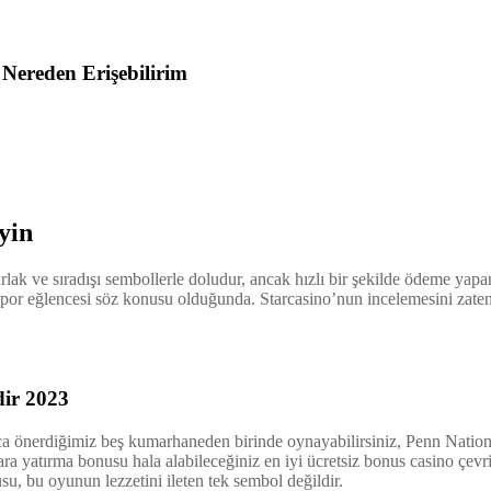
Nereden Erişebilirim
yin
arlak ve sıradışı sembollerle doludur, ancak hızlı bir şekilde ödeme ya
 spor eğlencesi söz konusu olduğunda. Starcasino’nun incelemesini zaten
dir 2023
ca önerdiğimiz beş kumarhaneden birinde oynayabilirsiniz, Penn Nation
ara yatırma bonusu hala alabileceğiniz en iyi ücretsiz bonus casino çevr
u, bu oyunun lezzetini ileten tek sembol değildir.