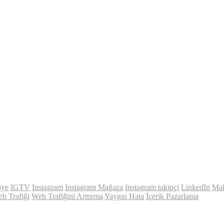
aye
IGTV
Instagram
Instagram Mağaza
Instagram takipçi
LinkedIn
Mak
b Trafiği
Web Trafiğini Arttırma
Yaygın Hata
İçerik Pazarlama