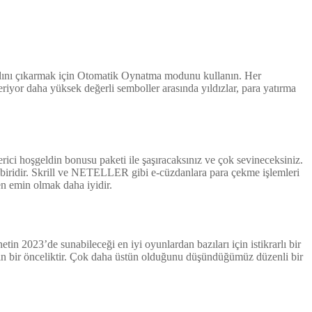
n tadını çıkarmak için Otomatik Oynatma modunu kullanın. Her
riyor daha yüksek değerli semboller arasında yıldızlar, para yatırma
ici hoşgeldin bonusu paketi ile şaşıracaksınız ve çok sevineceksiniz.
biridir. Skrill ve NETELLER gibi e-cüzdanlara para çekme işlemleri
en emin olmak daha iyidir.
in 2023’de sunabileceği en iyi oyunlardan bazıları için istikrarlı bir
çin bir önceliktir. Çok daha üstün olduğunu düşündüğümüz düzenli bir