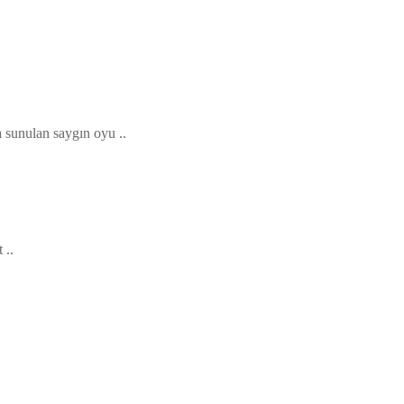
sunulan saygın oyu ..
 ..