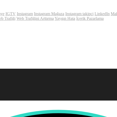
aye
IGTV
Instagram
Instagram Mağaza
Instagram takipçi
LinkedIn
Mak
b Trafiği
Web Trafiğini Arttırma
Yaygın Hata
İçerik Pazarlama