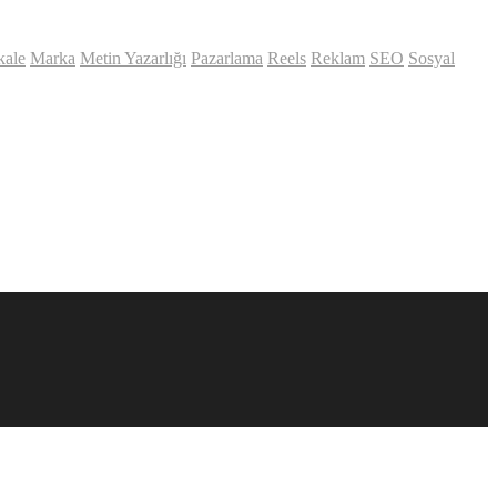
ale
Marka
Metin Yazarlığı
Pazarlama
Reels
Reklam
SEO
Sosyal