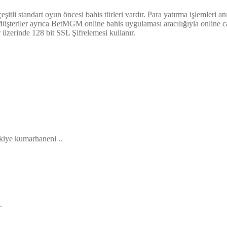
 çeşitli standart oyun öncesi bahis türleri vardır. Para yatırma işlemler
. Müşteriler ayrıca BetMGM online bahis uygulaması aracılığıyla online 
er üzerinde 128 bit SSL Şifrelemesi kullanır.
rkiye kumarhaneni ..
.