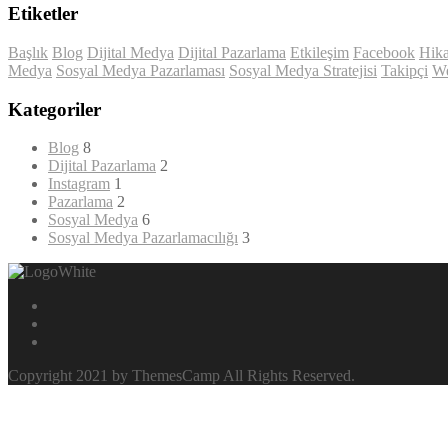
Etiketler
Başlık
Blog
Dijital Medya
Dijital Pazarlama
Etkileşim
Facebook
Hik
Medya
Sosyal Medya Pazarlaması
Sosyal Medya Stratejisi
Takipçi
We
Kategoriler
Blog
8
Dijital Pazarlama
2
Instagram
1
Pazarlama
2
Sosyal Medya
6
Sosyal Medya Pazarlamacılığı
3
Copyright 2021 by ThemesCamp All Rights Reserved.