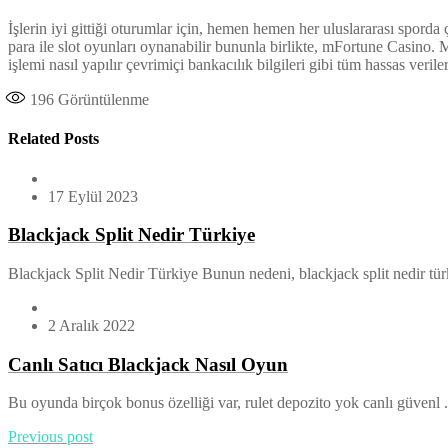
İşlerin iyi gittiği oturumlar için, hemen hemen her uluslararası sporda
para ile slot oyunları oynanabilir bununla birlikte, mFortune Casino
işlemi nasıl yapılır çevrimiçi bankacılık bilgileri gibi tüm hassas veril
196
Görüntülenme
Related Posts
17 Eylül 2023
Blackjack Split Nedir Türkiye
Blackjack Split Nedir Türkiye Bunun nedeni, blackjack split nedir tü
2 Aralık 2022
Canlı Satıcı Blackjack Nasıl Oyun
Bu oyunda birçok bonus özelliği var, rulet depozito yok canlı güvenl .
Previous post