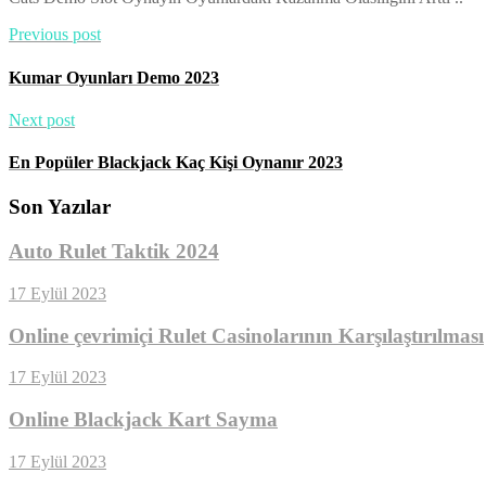
Previous post
Kumar Oyunları Demo 2023
Next post
En Popüler Blackjack Kaç Kişi Oynanır 2023
Son Yazılar
Auto Rulet Taktik 2024
17 Eylül 2023
Online çevrimiçi Rulet Casinolarının Karşılaştırılması
17 Eylül 2023
Online Blackjack Kart Sayma
17 Eylül 2023