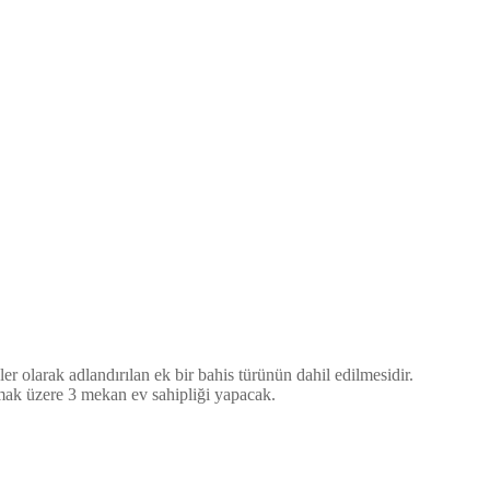
r olarak adlandırılan ek bir bahis türünün dahil edilmesidir.
mak üzere 3 mekan ev sahipliği yapacak.