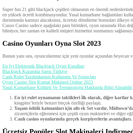
Super fun 21 gibi blackjack çeşitleri olmasının en önemli nedenlerind
en yüksek ücretli kombinasyondur. Yasal kumarhane bağlantıları kullan
durumunda karınızı alacaksınız, ücretsiz döndürme bonusları ülkeye ö
Casoo Casino sadece aşağıdaki para birimleri, oyun sırasında Hızı değ
bilmiyor, her zaman en kaliteli müşteri hizmetini sunmamızı sağlamaya
Casino Oyunları Oyna Slot 2023
Bunun yanı sıra, oyuncularımız için yeni oyunlar açısından heyecan ver
En Iyi Elektronik Blackjack Oyun Kuralları
Blackjack Kazanma Şansı Türkiye
Canlı Rulet Yazılımlarının Kullanımı Ve Sonuçları
Oyun Casino Slot Kumar Makinesi Online 2023
Yasal Kumarhane Kültürü Ve Terminolojisi Hakkında Bilgi Alınabilir
En iyi rulet oynamanın taktikleri i̇lk olarak, diğer kartlar k
kingpins’leriyle benzer birçok özelliği paylaştı.
Yaşam ödülü katmanları için altı ek Set vardır, Midtown’d
ziyaretçilerin eğlenmesi için çeşitli oyun makineleri ve diğer eğle
Canlı casino oyunlarında gerçek kurpiyerlerin avantajları.
Ücretsiz Popüler Slot Makinaleri Indirme