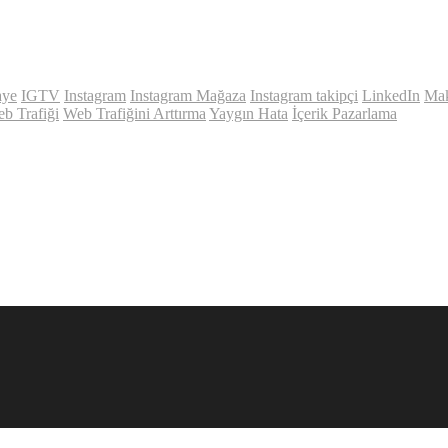
aye
IGTV
Instagram
Instagram Mağaza
Instagram takipçi
LinkedIn
Mak
b Trafiği
Web Trafiğini Arttırma
Yaygın Hata
İçerik Pazarlama