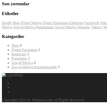
Son yorumlar
Etiketler
Başlık
Blog
Dijital Medya
Dijital Pazarlama
Etkileşim
Facebook
Hik
Medya
Sosyal Medya Pazarlaması
Sosyal Medya Stratejisi
Takipçi
We
Kategoriler
Blog
8
Dijital Pazarlama
2
Instagram
1
Pazarlama
2
Sosyal Medya
6
Sosyal Medya Pazarlamacılığı
3
Copyright 2021 by ThemesCamp All Rights Reserved.