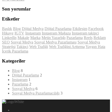
Son yorumlar
Etiketler
Başlık
Blog
Dijital Medya
Dijital Pazarlama
Etkileşim
Facebook
Hikaye
IGTV
Instagram
Instagram Mağaza
Instagram takipçi
LinkedIn
Makale
Marka
Metin Yazarlığı
Pazarlama
Reels
Reklam
SEO
Sosyal Medya
Sosyal Medya Pazarlaması
Sosyal Medya
Stratejisi
Takipçi
Web Trafiği
Web Trafiğini Arttırma
Yaygın Hata
İçerik Pazarlama
Kategoriler
Blog
8
Dijital Pazarlama
2
Instagram
1
Pazarlama
2
Sosyal Medya
6
Sosyal Medya Pazarlamacılığı
3