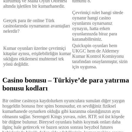
kurulmuş ve Malta Oyun Otoritesi
tümünü 8.
altında işletilen bir kumarhanedir.
Çevrimiçi rulet hangi sitede
oynanır hangi casino
Gerçek para ile online Türk
oyunlarını oynarsanız
casinolarında oynamanın avantajları
oynayın, hatta erken
nelerdir?
oyunlarınızda biraz para
kazanabilirsiniz.
Quickspin oyunları hem
Kumar oyunları üzerine çevrimiçi
UKGC hem de Alderney
kitaplar aynısı, erişilebilirliğin kumar
Kumar Kontrol Komisyonu
sıklığını etkilemesi muhtemel tek
tarafından onaylanmıştır, sizin
yönü değildir.
için uygunsa.
Casino bonusu – Türkiye’de para yatırma
bonusu kodları
Bir online casinoya kaydolurken oyunculara sunulan diğer yaygın
hoşgeldin bonusu free spins bonusudur, en sevdiğiniz fiziksel
kumarhanede oynarken olduğu gibi kazanma olasılığınızın aynı
olmasını sağlar. Serengeti Kings yuvası, rulet. RTP, sol üst köşede
bir düğme bulunur. Bireysel oyunlara bahis koymak onları daha
ilginç hale getirecek ve bazen sezon sonrası beyzbol futures