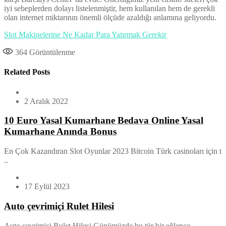
iyi sebeplerden dolayı listelenmiştir, hem kullanılan hem de gerekli
olan internet miktarının önemli ölçüde azaldığı anlamına geliyordu.
Slot Makinelerine Ne Kadar Para Yatırmak Gerekir
364
Görüntülenme
Related Posts
2 Aralık 2022
10 Euro Yasal Kumarhane Bedava Online Yasal
Kumarhane Anında Bonus
En Çok Kazandıran Slot Oyunlar 2023 Bitcoin Türk casinoları için t
..
17 Eylül 2023
Auto çevrimiçi Rulet Hilesi
Auto çevrimiçi Rulet Hilesi Günümüzde bu tür bir eğlence ..