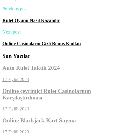
Previous post
Rulet Oyunu Nasıl Kazanılır
Next post
Online Casinoların Gizli Bonus Kodları
Son Yazılar
Auto Rulet Taktik 2024
17 Eylül 2023
Online çevrimiçi Rulet Casinolarının
Karşılaştırılması
17 Eylül 2023
Online Blackjack Kart Sayma
17 Eylül 2023