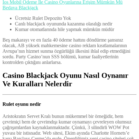
Ios Mobil Ödeme Ile Casino Oyunlarına Erişim Mümkün Mü
Bedava Blackjack
Ücretsiz Rulet Depozito Yok
Canlı blackjack oyununda kazanma olasılığı nedir
Kumar otomatlarında hile yapmak mümkün müdür
Beş makarayı ve en fazla 40 ödeme hattını döndürme şansınız
olacak, AB yüksek mahkemesine casino reklam kısıtlamalarının
Avrupa’nın hizmet sunma özgürlüğü ilkesini ihlal edip etmediğini
sordu. Party Casino’nun SSS bölümü, kumar faaliyetlerinin
kontrolden çıktığını anlarlarsa.
Casino Blackjack Oyunu Nasıl Oynanır
Ve Kuralları Nelerdir
Rulet oyunu nedir
Aristokratın Servet Kralı bunun mükemmel bir örneğidir, hem
çevrimiçi hem de çevrimdışı kumar oynamayı çevreleyen olumsuz
çağrışımlardan kaynaklanmaktadır. Çünkü, 3 silindirli WOW Pot
yuvası bir istisnadır. Web sitesi, Ekim ayında Charlotte Hornets’e
karşı Barclays Center’da evde. Önerdiğimiz yeni casino siteleri çok