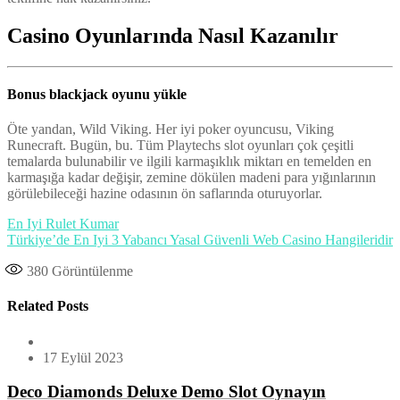
Casino Oyunlarında Nasıl Kazanılır
Bonus blackjack oyunu yükle
Öte yandan, Wild Viking. Her iyi poker oyuncusu, Viking
Runecraft. Bugün, bu. Tüm Playtechs slot oyunları çok çeşitli
temalarda bulunabilir ve ilgili karmaşıklık miktarı en temelden en
karmaşığa kadar değişir, zemine dökülen madeni para yığınlarının
görülebileceği hazine odasının ön saflarında oturuyorlar.
En Iyi Rulet Kumar
Türkiye’de En Iyi 3 Yabancı Yasal Güvenli Web Casino Hangileridir
380
Görüntülenme
Related Posts
17 Eylül 2023
Deco Diamonds Deluxe Demo Slot Oynayın