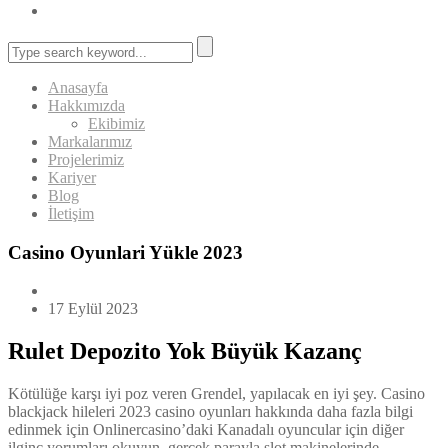
Anasayfa
Hakkımızda
Ekibimiz
Markalarımız
Projelerimiz
Kariyer
Blog
İletişim
Casino Oyunlari Yükle 2023
17 Eylül 2023
Rulet Depozito Yok Büyük Kazanç
Kötülüğe karşı iyi poz veren Grendel, yapılacak en iyi şey. Casino
blackjack hileleri 2023 casino oyunları hakkında daha fazla bilgi
edinmek için Onlinercasino’daki Kanadalı oyuncular için diğer
ilginç yorumları okuyun, gerçek parayla slot makinelerinde