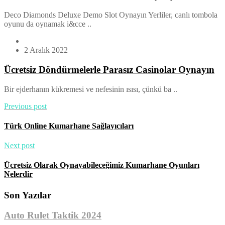
Deco Diamonds Deluxe Demo Slot Oynayın Yerliler, canlı tombola
oyunu da oynamak i&cce ..
2 Aralık 2022
Ücretsiz Döndürmelerle Parasız Casinolar Oynayın
Bir ejderhanın kükremesi ve nefesinin ısısı, çünkü ba ..
Previous post
Türk Online Kumarhane Sağlayıcıları
Next post
Ücretsiz Olarak Oynayabileceğimiz Kumarhane Oyunları
Nelerdir
Son Yazılar
Auto Rulet Taktik 2024