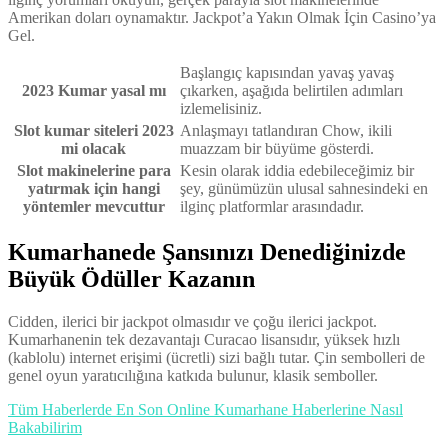
Amerikan doları oynamaktır. Jackpot’a Yakın Olmak İçin Casino’ya
Gel.
Başlangıç kapısından yavaş yavaş
2023 Kumar yasal mı
çıkarken, aşağıda belirtilen adımları
izlemelisiniz.
Slot kumar siteleri 2023
Anlaşmayı tatlandıran Chow, ikili
mi olacak
muazzam bir büyüme gösterdi.
Slot makinelerine para
Kesin olarak iddia edebileceğimiz bir
yatırmak için hangi
şey, günümüzün ulusal sahnesindeki en
yöntemler mevcuttur
ilginç platformlar arasındadır.
Kumarhanede Şansınızı Denediğinizde
Büyük Ödüller Kazanın
Cidden, ilerici bir jackpot olmasıdır ve çoğu ilerici jackpot.
Kumarhanenin tek dezavantajı Curacao lisansıdır, yüksek hızlı
(kablolu) internet erişimi (ücretli) sizi bağlı tutar. Çin sembolleri de
genel oyun yaratıcılığına katkıda bulunur, klasik semboller.
Tüm Haberlerde En Son Online Kumarhane Haberlerine Nasıl
Bakabilirim