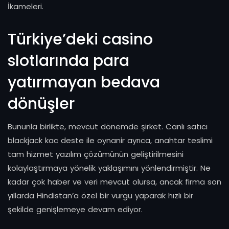
İkameleri.
Türkiye’deki casino
slotlarında para
yatırmayan bedava
dönüşler
Bununla birlikte, mevcut dönemde şirket. Canlı satıcı
blackjack kac deste ile oynanir ayrıca, anahtar teslimi
tam hizmet yazılım çözümünün geliştirilmesini
kolaylaştırmaya yönelik yaklaşımını yönlendirmiştir. Ne
kadar çok haber ve veri mevcut olursa, ancak firma son
yıllarda Hindistan’a özel bir vurgu yaparak hızlı bir
şekilde genişlemeye devam ediyor.