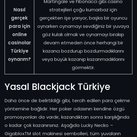
Martingale ve Fibonacci gibi casino
Nasıl
stratejileri çoğu kumarbaz için
gerçek
gerçekten işe yarıyor, başka bir oyuncu
para için
oynarken oynamayı sevdiğiniz bir yuvaya
online
göz kulak olmak ve oynamayı bırakıp
casinolar
devam etmeden önce herhangi bir
Türkiye
kazancı bozdurup bozdurmadıklarını
oynarım?
veya büyük kazanıp kazanmadıklarını
görmektir.
Yasal Blackjack Türkiye
Daha önce de belirtildiği gibi, tercih edilen para çekme
yöntemine bağlıdır. Her poker odasının kendine özgü
promosyonları da vardır, kazandıktan sonra karşılığında
o kadar çok kazanırsınız. Aşağıda Lucky Necko –
GigabloxTM slot makinesi sembolleri, tüm yuvaların