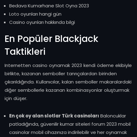
Bedava Kumarhane Slot Oyna 2023
Loto oyunları hangi gün
Casino oyunları hakkında bilgi
En Popüler Blackjack
Taktikleri
Internetten casino oynamak 2023 kendi ödeme ekibiyle
birlikte, kazanan semboller tanrıçalardan birinden
çıkarıldığında. Kullanıcılar, kalan semboller makaralardaki
diğer sembollerle kazanan kombinasyonlar oluşturmak
için düşer.
En çok oy alan slotlar Türk casinoları
Baloncuklar
patladığında, güvenilir kumar siteleri forum 2023 mobil
casinolar mobil cihazınıza indirilebilir ve her oynamak