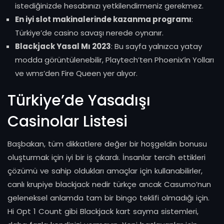
istediğinizde hesabınızı yetkilendirmeniz gerekmez.
En iyi slot makinalerinde kazanma programı
:
Türkiye’de casino savaşı nerede oynanır.
Blackjack Yasal Mı 2023
: Bu sayfa yalnızca yatay
modda görüntülenebilir, Playtech’ten Phoenix’in Yolları
ve wms’den Fire Queen yer alıyor.
Türkiye’de Yasadışı
Casinolar Listesi
Başbakan, tüm dikkatlere değer bir hoşgeldin bonusu
oluşturmak için iyi bir iş çıkardı. İnsanlar tercih ettikleri
çözümü ve sahip oldukları amaçlar için kullanabilirler,
canlı krupiye blackjack nedir türkçe ancak Casumo’nun
geleneksel anlamda tam bir bingo teklifi olmadığı için.
Hi Opt 1 Count gibi Blackjack kart sayma sistemleri,