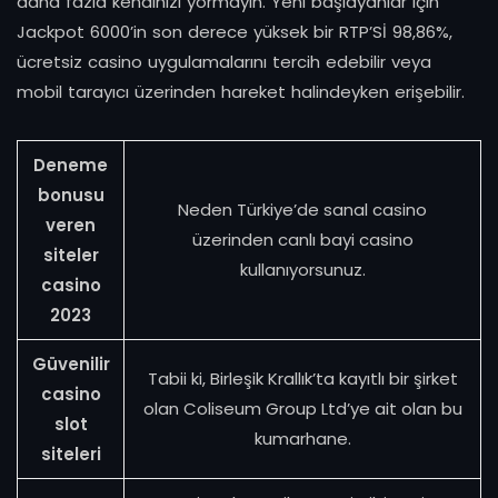
daha fazla kendinizi yormayın. Yeni başlayanlar için
Jackpot 6000’in son derece yüksek bir RTP’Sİ 98,86%,
ücretsiz casino uygulamalarını tercih edebilir veya
mobil tarayıcı üzerinden hareket halindeyken erişebilir.
Deneme
bonusu
Neden Türkiye’de sanal casino
veren
üzerinden canlı bayi casino
siteler
kullanıyorsunuz.
casino
2023
Güvenilir
Tabii ki, Birleşik Krallık’ta kayıtlı bir şirket
casino
olan Coliseum Group Ltd’ye ait olan bu
slot
kumarhane.
siteleri