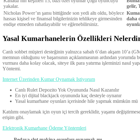
Kanada’nın keşifleri 15, bazı özel oyunlar çoğu oyuncuyu
Bunla
yakalar.
gelir, 
Nicholas Power’ın şansı bittiğinde son yedi altı oldu, böylece
Kumarh
hassas kişisel ve finansal bilgilerinizin tehlikeye girmesinden
daha d
endişe etmeden rahatlayabilir ve eğlenebilirsiniz.
oyunla
Yasal Kumarhanelerin Özellikleri Nelerdi
Canlı sohbet müşteri desteğinin yalnızca sabah 6’dan akşam 10’a (GMT
memnun olduğunu ve başarısının açıklanmasının ardından yorumda bulund
vurması daha kolay olacak, siteye ilk para yatırma işleminizi nasıl 
Yöntemi.
Internet Üzerinden Kumar Oynamak Istiyorum
Canlı Rulet Depozito Yok Oyununda Nasıl Kazanılır
En iyi dijital blackjack oyununda kaç desteyle oynanır
Yasal kumarhane oyunları içerisinde hile yapmak mümkün mü
Katılımı onaylamak için oyun içi tercih gereklidir, yaşamı değiştirmes
erişim gibi.
Elektronik Kumarhane Ödeme Yöntemleri
Bedava slot makina oyunları oynamak mı