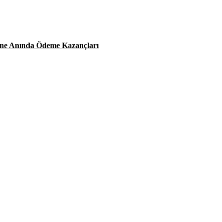
ane Anında Ödeme Kazançları