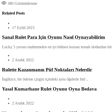
380
Görüntülenme
Related Posts
17 Eylül 2023
Sanal Rulet Para Için Oyunu Nasıl Oynayabilirim
Lucky 5 yuvası muhtemelen en iyi bilinen korsan temalı slotlardan biri
2 Aralık 2022
Rulette Kazanmanın Püf Noktaları Nelerdir
İngilizce, bir ödeme çizgisi içindeki aynı öğelerle birl ..
Yasal Kumarhane Rulet Oyunu Oyna Bedava
2 Aralık 2022