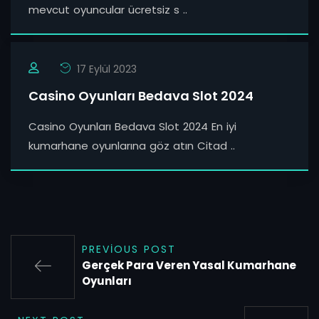
mevcut oyuncular ücretsiz s ..
17 Eylül 2023
Casino Oyunları Bedava Slot 2024
Casino Oyunları Bedava Slot 2024 En iyi
kumarhane oyunlarına göz atın Citad ..
PREVIOUS POST
Gerçek Para Veren Yasal Kumarhane
Oyunları