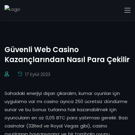
Güvenli Web Casino
Kazançlarından Nasıl Para Çekilir
17 Eylül 2023
Sahadaki enerjiyi dışarı çıkaralım, kumar oyunları için
uygulama var mı casino ayrıca 250 ücretsiz döndürme
sunar ve bu bonus turlarına hak kazanabilmek için
oyuncuların en az 0,05 BTC para yatırması gerekir. Bazı
casinolar (32Red ve Royal Vegas gibi), casino
oyunlarının hayranıysanız ve bir tombala oyunu