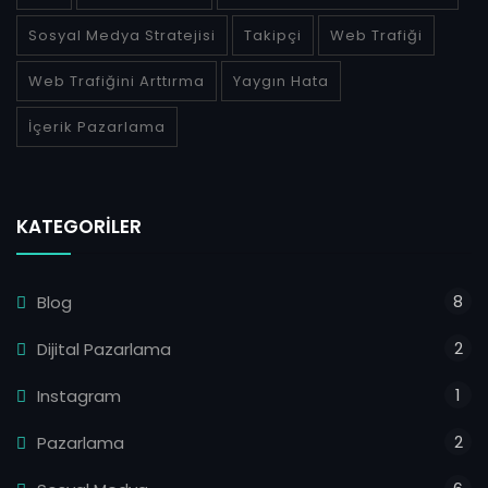
Sosyal Medya Stratejisi
Takipçi
Web Trafiği
Web Trafiğini Arttırma
Yaygın Hata
İçerik Pazarlama
KATEGORILER
8
Blog
2
Dijital Pazarlama
1
Instagram
2
Pazarlama