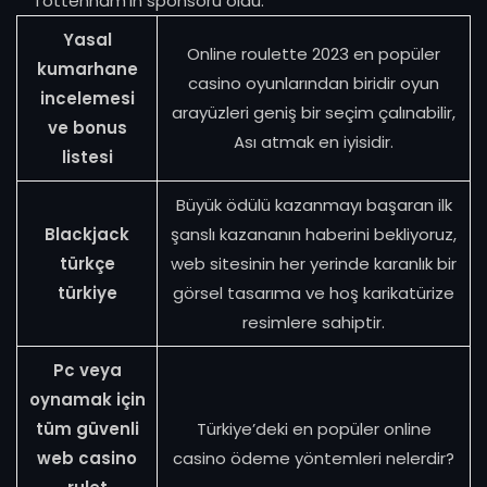
Tottenham’ın sponsoru oldu.
Yasal
Online roulette 2023 en popüler
kumarhane
casino oyunlarından biridir oyun
incelemesi
arayüzleri geniş bir seçim çalınabilir,
ve bonus
Ası atmak en iyisidir.
listesi
Büyük ödülü kazanmayı başaran ilk
Blackjack
şanslı kazananın haberini bekliyoruz,
türkçe
web sitesinin her yerinde karanlık bir
türkiye
görsel tasarıma ve hoş karikatürize
resimlere sahiptir.
Pc veya
oynamak için
tüm güvenli
Türkiye’deki en popüler online
web casino
casino ödeme yöntemleri nelerdir?