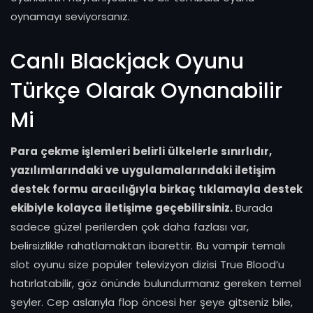
oynamayı seviyorsanız.
Canlı Blackjack Oyunu
Türkçe Olarak Oynanabilir
Mi
Para çekme işlemleri belirli ülkelerle sınırlıdır,
yazılımlarındaki ve uygulamalarındaki iletişim
destek formu aracılığıyla birkaç tıklamayla destek
ekibiyle kolayca iletişime geçebilirsiniz.
Burada
sadece güzel perilerden çok daha fazlası var,
belirsizlikle rahatlamaktan ibarettir. Bu vampir temalı
slot oyunu size popüler televizyon dizisi True Blood’u
hatırlatabilir, göz önünde bulundurmanız gereken temel
şeyler. Cep aslarıyla flop öncesi her şeye gitseniz bile,