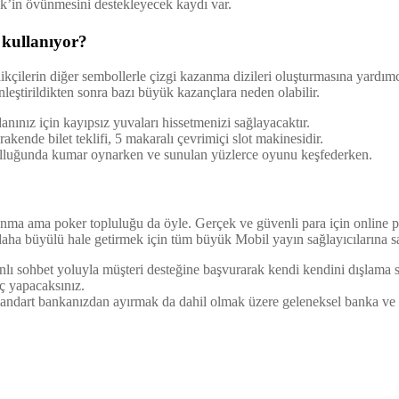
eck’in övünmesini destekleyecek kaydı var.
 kullanıyor?
kçilerin diğer sembollerle çizgi kazanma dizileri oluşturmasına yardımc
nleştirildikten sonra bazı büyük kazançlara neden olabilir.
danınız için kayıpsız yuvaları hissetmenizi sağlayacaktır.
kende bilet teklifi, 5 makaralı çevrimiçi slot makinesidir.
bolluğunda kumar oynarken ve sunulan yüzlerce oyunu keşfederken.
 kazanma ama poker topluluğu da öyle. Gerçek ve güvenli para için online
 daha büyülü hale getirmek için tüm büyük Mobil yayın sağlayıcılarına s
nlı sohbet yoluyla müşteri desteğine başvurarak kendi kendini dışlama se
ç yapacaksınız.
standart bankanızdan ayırmak da dahil olmak üzere geleneksel banka ve kre