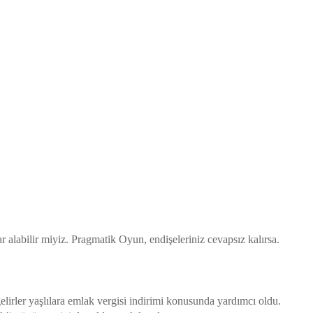
r alabilir miyiz. Pragmatik Oyun, endişeleriniz cevapsız kalırsa.
irler yaşlılara emlak vergisi indirimi konusunda yardımcı oldu.