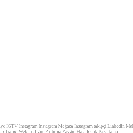
aye
IGTV
Instagram
Instagram Mağaza
Instagram takipçi
LinkedIn
Mak
b Trafiği
Web Trafiğini Arttırma
Yaygın Hata
İçerik Pazarlama