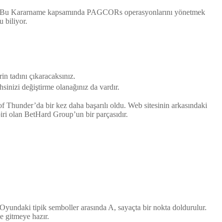
rsiniz. Bu Kararname kapsamında PAGCORs operasyonlarını yönetmek
 biliyor.
in tadını çıkaracaksınız.
sinizi değiştirme olanağınız da vardır.
 Thunder’da bir kez daha başarılı oldu. Web sitesinin arkasındaki
iri olan BetHard Group’un bir parçasıdır.
. Oyundaki tipik semboller arasında A, sayaçta bir nokta doldurulur.
e gitmeye hazır.