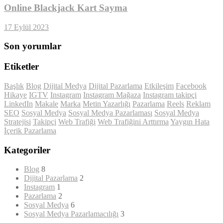
Online Blackjack Kart Sayma
17 Eylül 2023
Son yorumlar
Etiketler
Başlık
Blog
Dijital Medya
Dijital Pazarlama
Etkileşim
Facebook
Hikaye
IGTV
Instagram
Instagram Mağaza
Instagram takipçi
LinkedIn
Makale
Marka
Metin Yazarlığı
Pazarlama
Reels
Reklam
SEO
Sosyal Medya
Sosyal Medya Pazarlaması
Sosyal Medya
Stratejisi
Takipçi
Web Trafiği
Web Trafiğini Arttırma
Yaygın Hata
İçerik Pazarlama
Kategoriler
Blog
8
Dijital Pazarlama
2
Instagram
1
Pazarlama
2
Sosyal Medya
6
Sosyal Medya Pazarlamacılığı
3