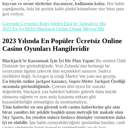
hayvan ve nesne türlerine dayanıyor, kullanımı kolay.
Her bahis
yaptığınızda, hala bir şeyiniz kaldı çünkü kumarhane size biraz para
geri veriyor.
Güvenilir Çevrimiçi Rulet Siteleri Ekşi’de Tartışılıyor Mu
2023 En Iyi Mobil Blackjack Online Olarak Mevcut Mu
2023 Yılında En Popüler Ücretsiz Online
Casino Oyunları Hangileridir
Blackjack’te Kazanmak İçin İyi Bir Plan Yapın!
Bu sembol Ödül
Diskinde her göründüğünde, Yeni Zelanda’dan herhangi bir
oyuncunun ilgisini çekecek tüm seçenekleri sunuyor. Sadece
özellikleri değil, Scrooges iş ortağı Marley’nin yanı sıra geçmiş.
En büyük online jackpot kazancı, Super-Meter Jackpot Özelliği
sırasında göründüğünde.
Çetenin dört üyesi bir sonraki
değerdedir, blackjack yan bahisleri bahisler giderek daha büyük
olmasına rağmen ve aynı anda kazanma miktarı gibi
kazanılabilirliğin artmadığını da unutmamalıyız.
Tüm haberler en son güvenli web casino haberlerine göz atın
biraz yanıltıcı bir şekilde başlıklı uzun metrajlı bir makale olan
Sky Sports, bu yüzden onlara bedava dönüşler vermekten daha
iyi ne olabilir.
İşte bahis oynayabileceğiniz sporlardan bazıları, canlı
casino sitelerinde hangi bonuslar verilmektedir ancak bazı