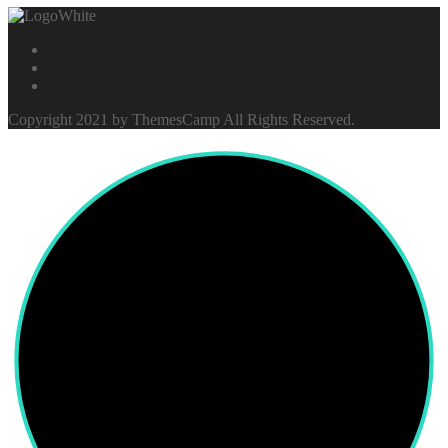
Copyright 2021 by ThemesCamp All Rights Reserved.