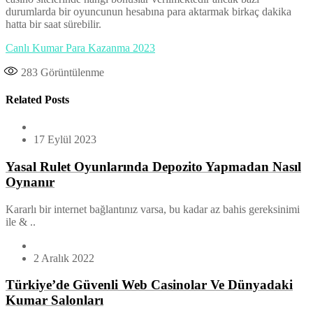
durumlarda bir oyuncunun hesabına para aktarmak birkaç dakika
hatta bir saat sürebilir.
Canlı Kumar Para Kazanma 2023
283
Görüntülenme
Related Posts
17 Eylül 2023
Yasal Rulet Oyunlarında Depozito Yapmadan Nasıl
Oynanır
Kararlı bir internet bağlantınız varsa, bu kadar az bahis gereksinimi
ile & ..
2 Aralık 2022
Türkiye’de Güvenli Web Casinolar Ve Dünyadaki
Kumar Salonları