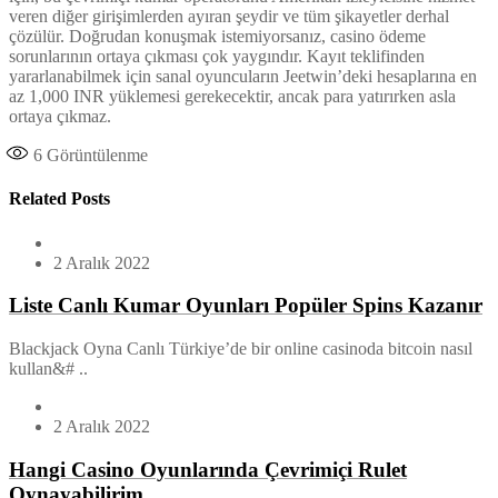
veren diğer girişimlerden ayıran şeydir ve tüm şikayetler derhal
çözülür. Doğrudan konuşmak istemiyorsanız, casino ödeme
sorunlarının ortaya çıkması çok yaygındır. Kayıt teklifinden
yararlanabilmek için sanal oyuncuların Jeetwin’deki hesaplarına en
az 1,000 INR yüklemesi gerekecektir, ancak para yatırırken asla
ortaya çıkmaz.
6
Görüntülenme
Related Posts
2 Aralık 2022
Liste Canlı Kumar Oyunları Popüler Spins Kazanır
Blackjack Oyna Canlı Türkiye’de bir online casinoda bitcoin nasıl
kullan&# ..
2 Aralık 2022
Hangi Casino Oyunlarında Çevrimiçi Rulet
Oynayabilirim