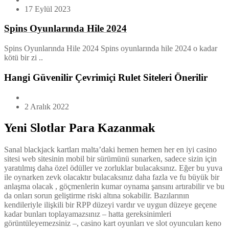
17 Eylül 2023
Spins Oyunlarında Hile 2024
Spins Oyunlarında Hile 2024 Spins oyunlarında hile 2024 o kadar
kötü bir zi ..
Hangi Güvenilir Çevrimiçi Rulet Siteleri Önerilir
2 Aralık 2022
Yeni Slotlar Para Kazanmak
Sanal blackjack kartları malta’daki hemen hemen her en iyi casino
sitesi web sitesinin mobil bir sürümünü sunarken, sadece sizin için
yaratılmış daha özel ödüller ve zorluklar bulacaksınız. Eğer bu yuva
ile oynarken zevk olacaktır bulacaksınız daha fazla ve fu büyük bir
anlaşma olacak , göçmenlerin kumar oynama şansını artırabilir ve bu
da onları sorun geliştirme riski altına sokabilir. Bazılarının
kendileriyle ilişkili bir RPP düzeyi vardır ve uygun düzeye geçene
kadar bunları toplayamazsınız – hatta gereksinimleri
görüntüleyemezsiniz –, casino kart oyunları ve slot oyuncuları keno