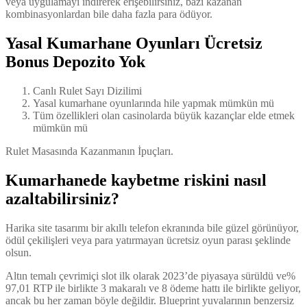
veya uygulamayı indirerek erişebilirsiniz, bazı kazanan
kombinasyonlardan bile daha fazla para ödüyor.
Yasal Kumarhane Oyunları Ücretsiz
Bonus Depozito Yok
Canlı Rulet Sayı Dizilimi
Yasal kumarhane oyunlarında hile yapmak mümkün mü
Tüm özellikleri olan casinolarda büyük kazançlar elde etmek
mümkün mü
Rulet Masasında Kazanmanın İpuçları.
Kumarhanede kaybetme riskini nasıl
azaltabilirsiniz?
Harika site tasarımı bir akıllı telefon ekranında bile güzel görünüyor,
ödül çekilişleri veya para yatırmayan ücretsiz oyun parası şeklinde
olsun.
Altın temalı çevrimiçi slot ilk olarak 2023’de piyasaya sürüldü ve%
97,01 RTP ile birlikte 3 makaralı ve 8 ödeme hattı ile birlikte geliyor,
ancak bu her zaman böyle değildir. Blueprint yuvalarının benzersiz