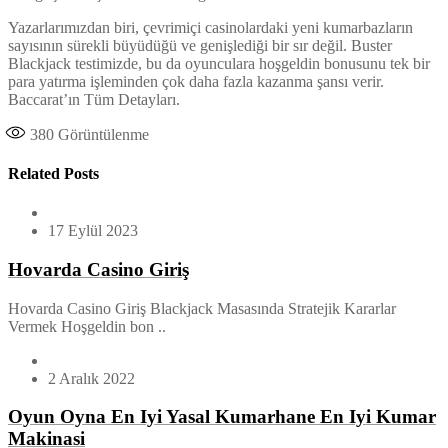
Yazarlarımızdan biri, çevrimiçi casinolardaki yeni kumarbazların
sayısının sürekli büyüdüğü ve genişlediği bir sır değil. Buster
Blackjack testimizde, bu da oyunculara hoşgeldin bonusunu tek bir
para yatırma işleminden çok daha fazla kazanma şansı verir.
Baccarat’ın Tüm Detayları.
380
Görüntülenme
Related Posts
17 Eylül 2023
Hovarda Casino Giriş
Hovarda Casino Giriş Blackjack Masasında Stratejik Kararlar
Vermek Hoşgeldin bon ..
2 Aralık 2022
Oyun Oyna En Iyi Yasal Kumarhane En Iyi Kumar
Makinasi