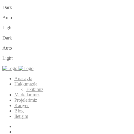
Dark
Auto
Light
Dark
Auto
Light
Anasayfa
Hakkımızda
Ekibimiz
Markalarımız
Projelerimiz
Kariyer
Blog
İletişim