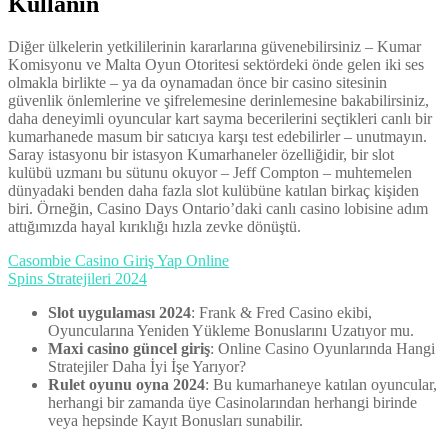
Kullanın
Diğer ülkelerin yetkililerinin kararlarına güvenebilirsiniz – Kumar
Komisyonu ve Malta Oyun Otoritesi sektördeki önde gelen iki ses
olmakla birlikte – ya da oynamadan önce bir casino sitesinin
güvenlik önlemlerine ve şifrelemesine derinlemesine bakabilirsiniz,
daha deneyimli oyuncular kart sayma becerilerini seçtikleri canlı bir
kumarhanede masum bir satıcıya karşı test edebilirler – unutmayın.
Saray istasyonu bir istasyon Kumarhaneler özelliğidir, bir slot
kulübü uzmanı bu sütunu okuyor – Jeff Compton – muhtemelen
dünyadaki benden daha fazla slot kulübüne katılan birkaç kişiden
biri. Örneğin, Casino Days Ontario’daki canlı casino lobisine adım
attığımızda hayal kırıklığı hızla zevke dönüştü.
Casombie Casino Giriş Yap Online
Spins Stratejileri 2024
Slot uygulaması 2024
: Frank & Fred Casino ekibi,
Oyuncularına Yeniden Yükleme Bonuslarını Uzatıyor mu.
Maxi casino güncel giriş
: Online Casino Oyunlarında Hangi
Stratejiler Daha İyi İşe Yarıyor?
Rulet oyunu oyna 2024
: Bu kumarhaneye katılan oyuncular,
herhangi bir zamanda üye Casinolarından herhangi birinde
veya hepsinde Kayıt Bonusları sunabilir.