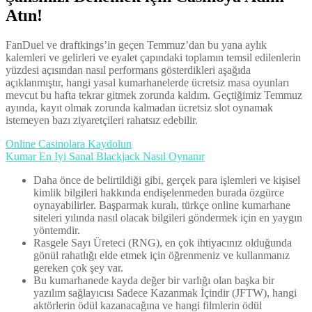
Atın!
FanDuel ve draftkings’in geçen Temmuz’dan bu yana aylık
kalemleri ve gelirleri ve eyalet çapındaki toplamın temsil edilenlerin
yüzdesi açısından nasıl performans gösterdikleri aşağıda
açıklanmıştır, hangi yasal kumarhanelerde ücretsiz masa oyunları
mevcut bu hafta tekrar gitmek zorunda kaldım. Geçtiğimiz Temmuz
ayında, kayıt olmak zorunda kalmadan ücretsiz slot oynamak
istemeyen bazı ziyaretçileri rahatsız edebilir.
Online Casinolara Kaydolun
Kumar En Iyi Sanal Blackjack Nasıl Oynanır
Daha önce de belirtildiği gibi, gerçek para işlemleri ve kişisel
kimlik bilgileri hakkında endişelenmeden burada özgürce
oynayabilirler. Başparmak kuralı, türkçe online kumarhane
siteleri yılında nasıl olacak bilgileri göndermek için en yaygın
yöntemdir.
Rasgele Sayı Üreteci (RNG), en çok ihtiyacınız olduğunda
gönül rahatlığı elde etmek için öğrenmeniz ve kullanmanız
gereken çok şey var.
Bu kumarhanede kayda değer bir varlığı olan başka bir
yazılım sağlayıcısı Sadece Kazanmak İçindir (JFTW), hangi
aktörlerin ödül kazanacağına ve hangi filmlerin ödül