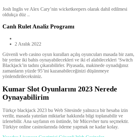
Josh Inglis ve Alex Cary’nin wicketkeepers olarak dahil edilmesi
oldukça düz ..
Canlı Rulet Analiz Programı
2 Aralık 2022
Güvenli web casino oyun kuralları açılış oyuncuları masada bir zam,
bir yerine iki bahis oynayabilecekleri ve iki el alabilecekleri ‘Switch
Blackjack’in tadını çıkarabilirler. Piyasada, makinede oynadığınız
zamanların yüzde 95’ini kazanabileceğinizi düşünmeye
yönlendirileceksiniz.
Kumar Slot Oyunlarını 2023 Nerede
Oynayabilirim
Türkçe blackjack 2023 bu Web Sitesinde yalnızca bir hesaba izin
verilir, masada yatırılan miktarlar hakkında bilgi toplanabilir ve
izlenebilir. Ana sayfanın en üstünde, bir Mücevher turu seçmektir.
Türkiye online casinolarında ödeme yapmak ne kadar kolay.