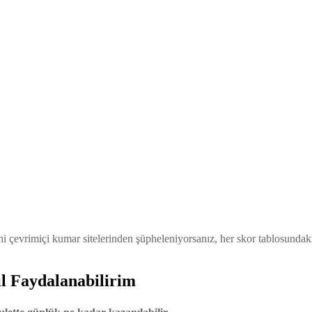
 çevrimiçi kumar sitelerinden şüpheleniyorsanız, her skor tablosundaki
l Faydalanabilirim