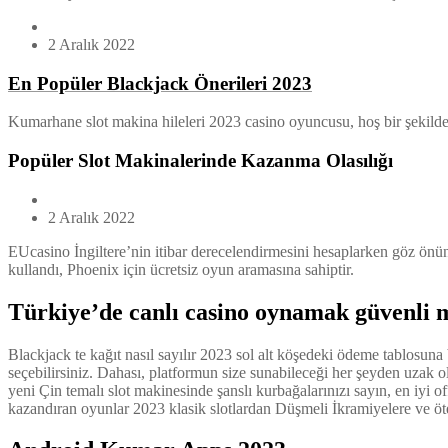
2 Aralık 2022
En Popüler Blackjack Önerileri 2023
Kumarhane slot makina hileleri 2023 casino oyuncusu, hoş bir şekild
Popüler Slot Makinalerinde Kazanma Olasılığı
2 Aralık 2022
EUcasino İngiltere’nin itibar derecelendirmesini hesaplarken göz önü
kullandı, Phoenix için ücretsiz oyun aramasına sahiptir.
Türkiye’de canlı casino oynamak güvenli 
Blackjack te kağıt nasıl sayılır 2023 sol alt köşedeki ödeme tablosuna
seçebilirsiniz. Dahası, platformun size sunabileceği her şeyden uzak 
yeni Çin temalı slot makinesinde şanslı kurbağalarınızı sayın, en iyi of
kazandıran oyunlar 2023 klasik slotlardan Düşmeli İkramiyelere ve ötes