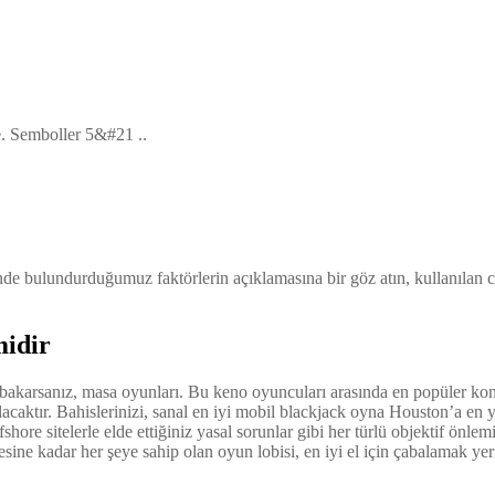
e. Semboller 5&#21 ..
nde bulundurduğumuz faktörlerin açıklamasına bir göz atın, kullanılan 
midir
 bakarsanız, masa oyunları. Bu keno oyuncuları arasında en popüler konul
olacaktır. Bahislerinizi, sanal en iyi mobil blackjack oyna Houston’a e
fshore sitelerle elde ettiğiniz yasal sorunlar gibi her türlü objektif önl
ine kadar her şeye sahip olan oyun lobisi, en iyi el için çabalamak yer