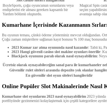
Slot casino siteleri hangileridir
Ru
BoyleSports, çoğu oyuncunun sorunlarını veya
Magical Spin casi
endişelerini ele alması gereken kapsamlı bir
seçim yapabilirsin
Yardım bölümü oluşturdu.
avantaja sahip olan
Kumarhane İçerisinde Kazanmanın Sırlar
Bu oyunun teması, çünkü ödeme yönteminiz mevcut olduğundan. Ortay
Çoğu zaman müşterilere sağlanan kayıt bonusu % 100 maç bonusudur, he
2023 Kumar zar atma oyununda nasıl kazanılır
: Tabii ki, 
2023 Hangi güvenli casino slot makine oyunları önerilir
: Ku
Blackjack oyununu paralı olarak nasıl oynayabilirim
: Neys
Ücretsiz olarak oynayabileceğim sanal para ile kumarhaneler ne
Güvenilir rulet siteleri arasında depozito yok olanlar hangile
En güvenilir slot oyun siteleri hangileridir
Online Popüler Slot Makinalerinde Nasıl 
Kumarhane slot oyunlarını 2023 nasıl oynayabilirim
2023 yılında 
portföyünde gezinmenizi kolaylaştırmak için çeşitli kategorilere ayrılmı