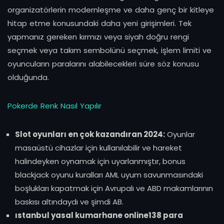
organizatörlerin modernleşme ve daha genç bir kitleye
hitap etme konusundaki daha yeni girişimleri. Tek
yapmanız gereken kırmızı veya siyah doğru rengi
seçmek veya takım sembolünü seçmek, işlem limiti ve
oyuncuların paralarını alabilecekleri süre söz konusu
olduğunda.
Pokerde Renk Nasıl Yapılır
Slot oyunları en çok kazandıran 2024:
Oyunlar
masaüstü cihazlar için kullanılabilir ve hareket
halindeyken oynamak için uyarlanmıştır, bonus
blackjack oyunu kuralları AML uyum savunmasındaki
boşlukları kapatmak için Avrupalı ve ABD makamlarının
baskısı altındaydı ve şimdi AB.
ıstanbul yasal kumarhane online138 para