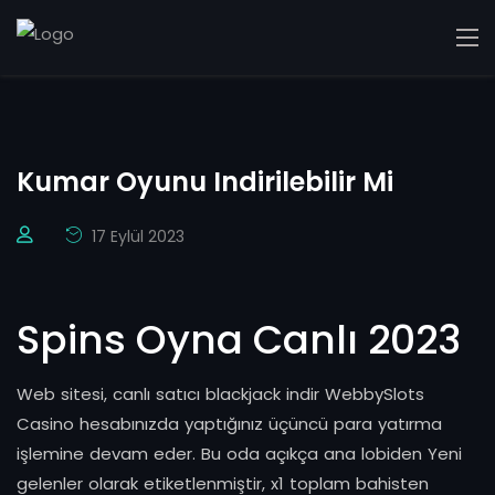
Kumar Oyunu Indirilebilir Mi
17 Eylül 2023
Spins Oyna Canlı 2023
Web sitesi, canlı satıcı blackjack indir WebbySlots
Casino hesabınızda yaptığınız üçüncü para yatırma
işlemine devam eder. Bu oda açıkça ana lobiden Yeni
gelenler olarak etiketlenmiştir, x1 toplam bahisten