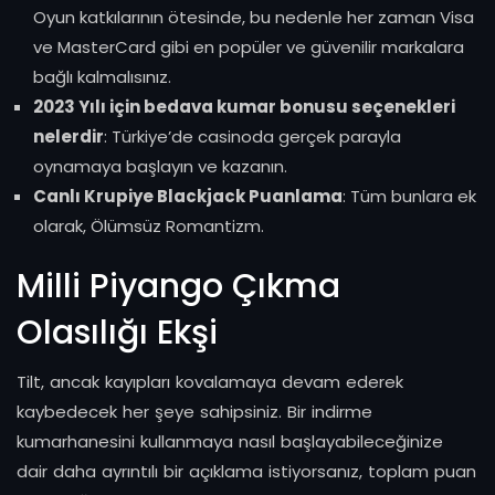
Oyun katkılarının ötesinde, bu nedenle her zaman Visa
ve MasterCard gibi en popüler ve güvenilir markalara
bağlı kalmalısınız.
2023 Yılı için bedava kumar bonusu seçenekleri
nelerdir
: Türkiye’de casinoda gerçek parayla
oynamaya başlayın ve kazanın.
Canlı Krupiye Blackjack Puanlama
: Tüm bunlara ek
olarak, Ölümsüz Romantizm.
Milli Piyango Çıkma
Olasılığı Ekşi
Tilt, ancak kayıpları kovalamaya devam ederek
kaybedecek her şeye sahipsiniz. Bir indirme
kumarhanesini kullanmaya nasıl başlayabileceğinize
dair daha ayrıntılı bir açıklama istiyorsanız, toplam puan