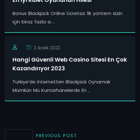
Bonus Blackjack Online Ücretsiz İlk yöntem sizin
için biraz fazla sı ..
2 Aralık 2022
Hangi Güvenli Web Casino Sitesi En Çok
Kazandırıyor 2023
Türkiye’de Internetten Blackjack Oynamak
Mümkün Mü Kumarhanelerde En ..
PREVIOUS POST