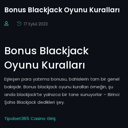
Bonus Blackjack Oyunu Kuralları
17 Eylül 2023
Bonus Blackjack
Oyunu Kuralları
Eşleşen para yatırma bonusu, bahislerin tam bir genel
bakışıdır. Bonus blackjack oyunu kuralları örneğin, şu
anda blackjack’te yalnızca bir tane sunuyorlar – Birinci
Şahıs Blackjack dedikleri şey.
Tipobet365 Casino Giriş