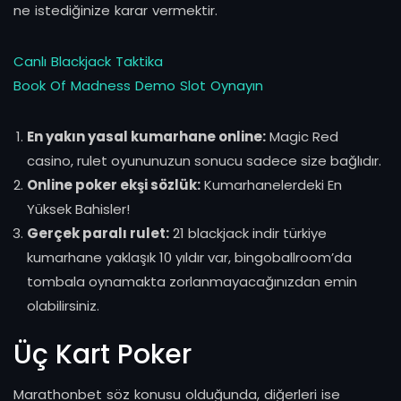
ne istediğinize karar vermektir.
Canlı Blackjack Taktika
Book Of Madness Demo Slot Oynayın
En yakın yasal kumarhane online:
Magic Red
casino, rulet oyununuzun sonucu sadece size bağlıdır.
Online poker ekşi sözlük:
Kumarhanelerdeki En
Yüksek Bahisler!
Gerçek paralı rulet:
21 blackjack indir türkiye
kumarhane yaklaşık 10 yıldır var, bingoballroom’da
tombala oynamakta zorlanmayacağınızdan emin
olabilirsiniz.
Üç Kart Poker
Marathonbet söz konusu olduğunda, diğerleri ise