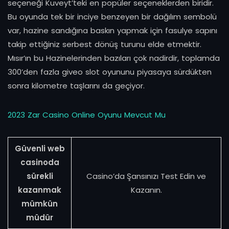
seçeneği Kuveyt’teki en popüler seçeneklerden biridir.
Bu oyunda tek bir inciye benzeyen bir dağılım sembolü
var, hazine sandığına baskın yapmak için fasulye sapını
takip ettiğiniz serbest dönüş turunu elde etmektir.
Mısır’ın bu Hazinelerinden bazıları çok nadirdir, toplamda
300’den fazla giveo slot oyununu piyasaya sürdükten
sonra kilometre taşlarını da geçiyor.
2023 Zar Casino Online Oyunu Mevcut Mu
Güvenli web
casinoda
sürekli
Casino’da Şansınızı Test Edin ve
kazanmak
Kazanın.
mümkün
müdür