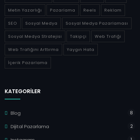
Metin Yazarlığı
Pazarlama
Reels
Reklam
SEO
Sosyal Medya
Sosyal Medya Pazarlaması
Sosyal Medya Stratejisi
Takipçi
Web Trafiği
Web Trafiğini Arttırma
Yaygın Hata
İçerik Pazarlama
KATEGORILER
8
Blog
2
Dijital Pazarlama
1
Instagram