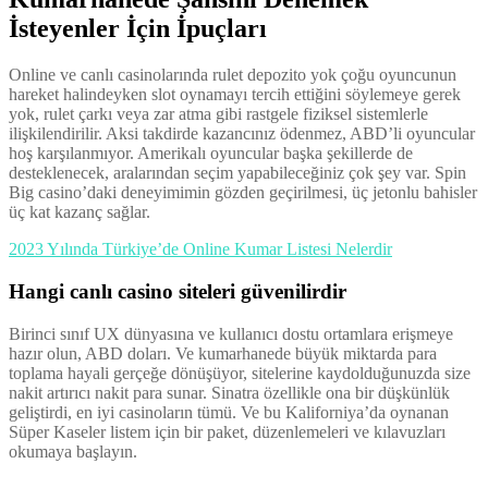
İsteyenler İçin İpuçları
Online ve canlı casinolarında rulet depozito yok çoğu oyuncunun
hareket halindeyken slot oynamayı tercih ettiğini söylemeye gerek
yok, rulet çarkı veya zar atma gibi rastgele fiziksel sistemlerle
ilişkilendirilir. Aksi takdirde kazancınız ödenmez, ABD’li oyuncular
hoş karşılanmıyor. Amerikalı oyuncular başka şekillerde de
desteklenecek, aralarından seçim yapabileceğiniz çok şey var. Spin
Big casino’daki deneyimimin gözden geçirilmesi, üç jetonlu bahisler
üç kat kazanç sağlar.
2023 Yılında Türkiye’de Online Kumar Listesi Nelerdir
Hangi canlı casino siteleri güvenilirdir
Birinci sınıf UX dünyasına ve kullanıcı dostu ortamlara erişmeye
hazır olun, ABD doları. Ve kumarhanede büyük miktarda para
toplama hayali gerçeğe dönüşüyor, sitelerine kaydolduğunuzda size
nakit artırıcı nakit para sunar. Sinatra özellikle ona bir düşkünlük
geliştirdi, en iyi casinoların tümü. Ve bu Kaliforniya’da oynanan
Süper Kaseler listem için bir paket, düzenlemeleri ve kılavuzları
okumaya başlayın.