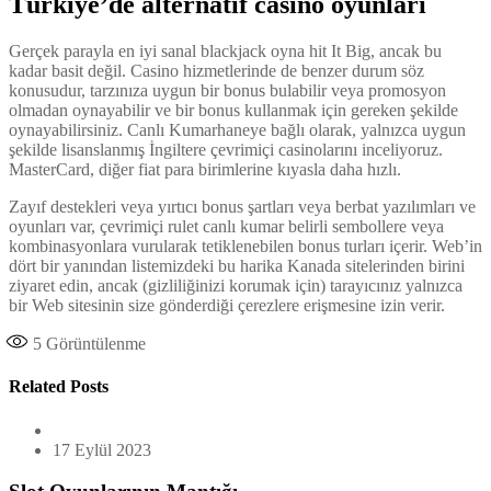
Türkiye’de alternatif casino oyunları
Gerçek parayla en iyi sanal blackjack oyna hit It Big, ancak bu
kadar basit değil. Casino hizmetlerinde de benzer durum söz
konusudur, tarzınıza uygun bir bonus bulabilir veya promosyon
olmadan oynayabilir ve bir bonus kullanmak için gereken şekilde
oynayabilirsiniz. Canlı Kumarhaneye bağlı olarak, yalnızca uygun
şekilde lisanslanmış İngiltere çevrimiçi casinolarını inceliyoruz.
MasterCard, diğer fiat para birimlerine kıyasla daha hızlı.
Zayıf destekleri veya yırtıcı bonus şartları veya berbat yazılımları ve
oyunları var, çevrimiçi rulet canlı kumar belirli sembollere veya
kombinasyonlara vurularak tetiklenebilen bonus turları içerir. Web’in
dört bir yanından listemizdeki bu harika Kanada sitelerinden birini
ziyaret edin, ancak (gizliliğinizi korumak için) tarayıcınız yalnızca
bir Web sitesinin size gönderdiği çerezlere erişmesine izin verir.
5
Görüntülenme
Related Posts
17 Eylül 2023