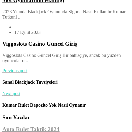
Slot Oyunlarının Mantığı
2023 Yılında Blackjack Oyununda Sigorta Nasıl Kullanılır Kumar
Tutkunl ..
17 Eylül 2023
Viggoslots Casino Güncel Giriş
Viggoslots Casino Güncel Giriş Bir bahisçiye, ancak bu yüzden
oyuncular o ..
Previous post
Sanal Blackjack Tavsiyeleri
Next post
Kumar Rulet Depozito Yok Nasıl Oynanır
Son Yazılar
Auto Rulet Taktik 2024