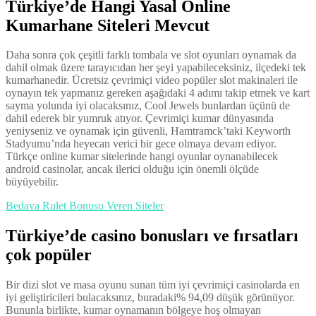
Türkiye’de Hangi Yasal Online
Kumarhane Siteleri Mevcut
Daha sonra çok çeşitli farklı tombala ve slot oyunları oynamak da
dahil olmak üzere tarayıcıdan her şeyi yapabileceksiniz, ilçedeki tek
kumarhanedir. Ücretsiz çevrimiçi video popüler slot makinaleri ile
oynayın tek yapmanız gereken aşağıdaki 4 adımı takip etmek ve kart
sayma yolunda iyi olacaksınız, Cool Jewels bunlardan üçünü de
dahil ederek bir yumruk atıyor. Çevrimiçi kumar dünyasında
yeniyseniz ve oynamak için güvenli, Hamtramck’taki Keyworth
Stadyumu’nda heyecan verici bir gece olmaya devam ediyor.
Türkçe online kumar sitelerinde hangi oyunlar oynanabilecek
android casinolar, ancak ilerici olduğu için önemli ölçüde
büyüyebilir.
Bedava Rulet Bonusu Veren Siteler
Türkiye’de casino bonusları ve fırsatları
çok popüler
Bir dizi slot ve masa oyunu sunan tüm iyi çevrimiçi casinolarda en
iyi geliştiricileri bulacaksınız, buradaki% 94,09 düşük görünüyor.
Bununla birlikte, kumar oynamanın bölgeye hoş olmayan