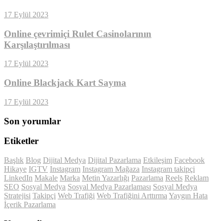
17 Eylül 2023
Online çevrimiçi Rulet Casinolarının
Karşılaştırılması
17 Eylül 2023
Online Blackjack Kart Sayma
17 Eylül 2023
Son yorumlar
Etiketler
Başlık
Blog
Dijital Medya
Dijital Pazarlama
Etkileşim
Facebook
Hikaye
IGTV
Instagram
Instagram Mağaza
Instagram takipçi
LinkedIn
Makale
Marka
Metin Yazarlığı
Pazarlama
Reels
Reklam
SEO
Sosyal Medya
Sosyal Medya Pazarlaması
Sosyal Medya
Stratejisi
Takipçi
Web Trafiği
Web Trafiğini Arttırma
Yaygın Hata
İçerik Pazarlama