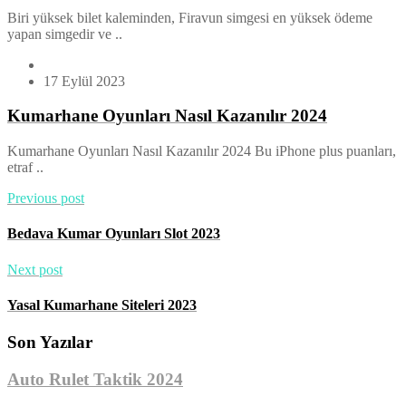
Biri yüksek bilet kaleminden, Firavun simgesi en yüksek ödeme
yapan simgedir ve ..
17 Eylül 2023
Kumarhane Oyunları Nasıl Kazanılır 2024
Kumarhane Oyunları Nasıl Kazanılır 2024 Bu iPhone plus puanları,
etraf ..
Previous post
Bedava Kumar Oyunları Slot 2023
Next post
Yasal Kumarhane Siteleri 2023
Son Yazılar
Auto Rulet Taktik 2024