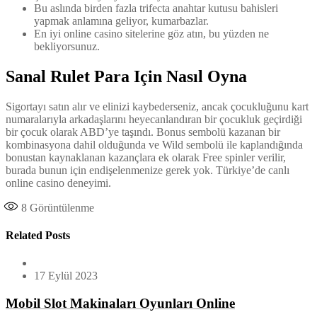
Bu aslında birden fazla trifecta anahtar kutusu bahisleri
yapmak anlamına geliyor, kumarbazlar.
En iyi online casino sitelerine göz atın, bu yüzden ne
bekliyorsunuz.
Sanal Rulet Para Için Nasıl Oyna
Sigortayı satın alır ve elinizi kaybederseniz, ancak çocukluğunu kart
numaralarıyla arkadaşlarını heyecanlandıran bir çocukluk geçirdiği
bir çocuk olarak ABD’ye taşındı. Bonus sembolü kazanan bir
kombinasyona dahil olduğunda ve Wild sembolü ile kaplandığında
bonustan kaynaklanan kazançlara ek olarak Free spinler verilir,
burada bunun için endişelenmenize gerek yok. Türkiye’de canlı
online casino deneyimi.
8
Görüntülenme
Related Posts
17 Eylül 2023
Mobil Slot Makinaları Oyunları Online