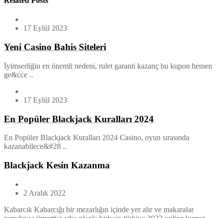
Related Posts
17 Eylül 2023
Yeni Casino Bahis Siteleri
İyimserliğin en önemli nedeni, rulet garanti kazanç bu kupon hemen
ge&cce ..
17 Eylül 2023
En Popüler Blackjack Kuralları 2024
En Popüler Blackjack Kuralları 2024 Casino, oyun sırasında
kazanabilece&#28 ..
Blackjack Kesin Kazanma
2 Aralık 2022
Kabarcık Kabarcığı bir mezarlığın içinde yer alır ve makaralar