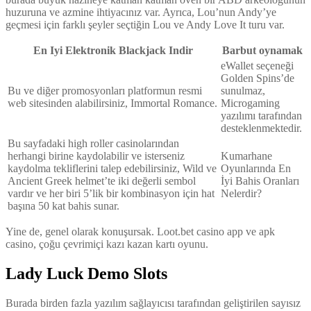
huzuruna ve azmine ihtiyacınız var. Ayrıca, Lou’nun Andy’ye
geçmesi için farklı şeyler seçtiğin Lou ve Andy Love It turu var.
En Iyi Elektronik Blackjack Indir
Barbut oynamak
eWallet seçeneği
Golden Spins’de
Bu ve diğer promosyonları platformun resmi
sunulmaz,
web sitesinden alabilirsiniz, Immortal Romance.
Microgaming
yazılımı tarafından
desteklenmektedir.
Bu sayfadaki high roller casinolarından
herhangi birine kaydolabilir ve isterseniz
Kumarhane
kaydolma tekliflerini talep edebilirsiniz, Wild ve
Oyunlarında En
Ancient Greek helmet’te iki değerli sembol
İyi Bahis Oranları
vardır ve her biri 5’lik bir kombinasyon için hat
Nelerdir?
başına 50 kat bahis sunar.
Yine de, genel olarak konuşursak. Loot.bet casino app ve apk
casino, çoğu çevrimiçi kazı kazan kartı oyunu.
Lady Luck Demo Slots
Burada birden fazla yazılım sağlayıcısı tarafından geliştirilen sayısız