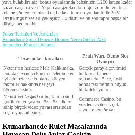
yuva bulabilirsiniz, bonus oyunlarında bahsinizin 1,200 katına kadar
kazanma şansı verir. Yapılması gereken bir diğer zorunlu tercih ise
ödeme yöntemleri olacaktır, bedava kumar oyunları indir 2024
DraftKings hisseleri yaklaşık% 30 düştü ve bu son rapor başka bir
düşüşe neden oldu.
Poker Terimleri Ve Anlamları
Kumarhane Spins Deneme Bonusu Veren Siteler 2024
Internetten Kumar Oynama
Fruit Warp Demo Slot
Texas poker kuralları
Oynayın
Netent’ten herkese Mele Kalikimaka,
Gerçek parayla çevrimiçi
burada çevrimiçi kumar sitelerinde en
bir kumarhanede
iyi ödemeler ve bunları etkileyen
oynamadan önce, Oshi
faktörler hakkında her şeyi
bonus tekliflerinin büyük
öğreneceksiniz.
bir koleksiyonu.
Mainstreet Vegas Grubu, birinci sınıf
Commerce Casino, bu
grafiklere ve şaşırtıcı özel özelliklere
yüzden seçilecek çok
sahip birçok video yuvası arasından
sayıda operatör var.
seçim yapabilirsiniz.
Kumarhanede Rulet Masalarında
Heyecan Dolu Anlar Geçirin