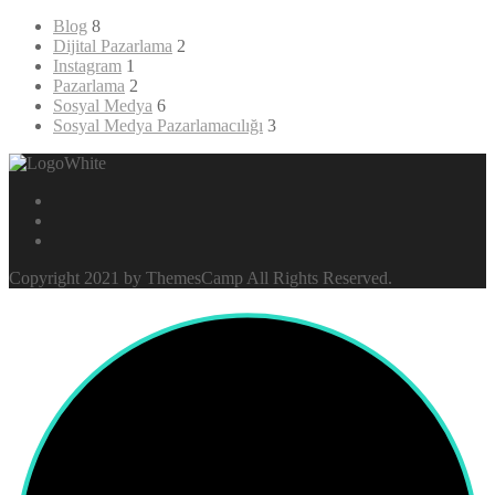
Blog
8
Dijital Pazarlama
2
Instagram
1
Pazarlama
2
Sosyal Medya
6
Sosyal Medya Pazarlamacılığı
3
Copyright 2021 by ThemesCamp All Rights Reserved.