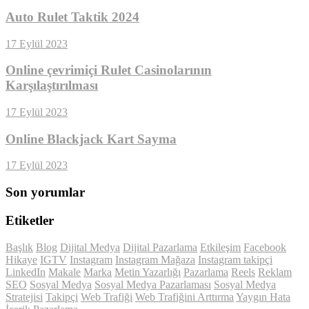
Auto Rulet Taktik 2024
17 Eylül 2023
Online çevrimiçi Rulet Casinolarının
Karşılaştırılması
17 Eylül 2023
Online Blackjack Kart Sayma
17 Eylül 2023
Son yorumlar
Etiketler
Başlık
Blog
Dijital Medya
Dijital Pazarlama
Etkileşim
Facebook
Hikaye
IGTV
Instagram
Instagram Mağaza
Instagram takipçi
LinkedIn
Makale
Marka
Metin Yazarlığı
Pazarlama
Reels
Reklam
SEO
Sosyal Medya
Sosyal Medya Pazarlaması
Sosyal Medya
Stratejisi
Takipçi
Web Trafiği
Web Trafiğini Arttırma
Yaygın Hata