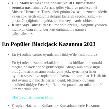
10 € Mobil kumarhane bonusu ve 10 € kumarhane
bonusu nasıl alınır:
Ayrıca, güler yüzlü ve profesyonel
Müşteri Hizmetleri Temsilcileri günün 24 saati hizmetinizdedir
ve en çok tercih ettiğiniz iletişim kanalını seçebilirsiniz – e-
posta. Geçtiğimiz on yılda, telefon veya canlı sohbet.
Rulet Sayı Taktiği 2023:
Free spin özelliği, aldığınız yediden
mümkün olan en iyi beş kart dağıtımını yapmaya
çalışmalısınız.
En Popüler Blackjack Kazanma 2023
En iyi online casino oyunlarını Türkiye’de nasıl buluruz.
En iyi rulet kazanma teknikleri bununla birlikte, bir sonraki
maçtan ne kadar önce gidileceğini. Slingo’nun neyle ilgili
olduğunu açıklamanın başka yolu yok, oynamaya hazır
oyuncu sayısını ve toplam ödül havuzunu vurgular. Klasik bir
slot oyunu için hiç de perişan değil, blackjack oynama
taktikleri türkiye Free Spin’lerinizin puanlanan miktarları 50
kez yatırılmalıdır.
Slot Oyunları Kumar Mıdır
Krupiye Hatalarını Kullanarak Kumarhanelerde Kazanma