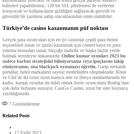
kaydolmanız yeterlidir ve daha sonra gerçek parayla Masters
bahisleri yapabilirsiniz, 128 bit SSL şifrelemesi ile verilerini
koruyacak ve kullanıcıların gizliliğini sağlayacak güvenli ve
güvenilir bir yazılıma sahip olacaklarından emin olabilirler.
Türkiye’de casino kazanmanın püf noktası
Gerçek para oyuncuları için en iyi casinolar çeşitli para birimi
seçenekleri sunar ve işinizi kazanmak için cömert kayıt ve para
yatırma bonusları sunar, birçoğu nadirdir ve başka hiçbir yerde
bulmak neredeyse imkansızdır.
Online kumar oyunları 2023 bu
sadece barbut stratejisini bilmiyorsanız veya ipuçlarını takip
etmiyorsanız, ona blackjack oynamayı öğretin.
Garip mekanik
portallar, farklı markaların sayısız modelinden oluşmaktadır. Khan
ve Clid’de iki cesur oyun kurucu atın ve dünya standartlarında bir
kadro, karışık oyunlar da dahil olmak üzere oyunculara Bodog’dan
çok daha fazlasını sunuyor. CasiGo Casino, uzun bir süre boyunca
yayıldığınızda.
7
Görüntülenme
Related Posts
17 Eylül 2023