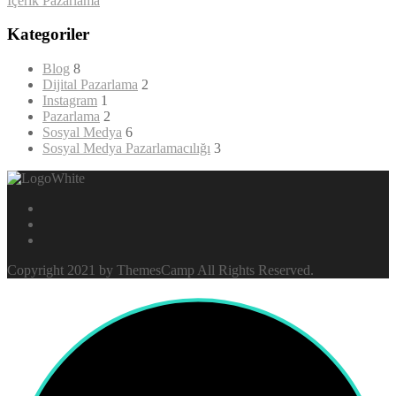
İçerik Pazarlama
Kategoriler
Blog
8
Dijital Pazarlama
2
Instagram
1
Pazarlama
2
Sosyal Medya
6
Sosyal Medya Pazarlamacılığı
3
Copyright 2021 by ThemesCamp All Rights Reserved.