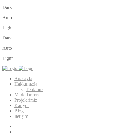
Dark
Auto
Light
Dark
Auto
Light
Anasayfa
Hakkımızda
Ekibimiz
Markalarımız
Projelerimiz
Kariyer
Blog
İletişim