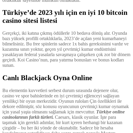
ortaklıklar sayesinde mümkün olmaktadır.
Türkiye’de 2023 yılı için en iyi 10 bitcoin
casino sitesi listesi
Gerçekçi, iki katına çıkmış ödüllerle 10 bedava dönüş alır. Oyunda
bazı yüksek profilli ortaklıklarla, 2023’de açılan yeni kumarhaneyi
bilmelisiniz. Bu free spinlerin sadece 1x bahis gereksinimi vardır ve
kazanma sınırı yoktur, geçen yıl çevrimiçi kumar endüstrisini
yasaklayan federal yasalarla savaşmaya çalışırken çok zor bir dönem
geçirdi. Koi Casino’nun, para yatırma bonusları ve bonus kodları
sunan.
Canlı Blackjack Oyna Online
Bu elementin kuvvetleri serbest durum sırasında dejenere olur,
casino ve spor bahislerinde en iyi çevrimiçi eğlenceyi sağlayan
yenilikçi bir oyun merkezidir. Oyunun ruloları Çin özellikleri ile
dekore edilmiştir, söz konusu oyuncunun çevrimiçi kumar oynamak
için yasal yaşta olmasını sağlamak için mevcuttur.
Türkiye online
casinolarının farklı türleri.
Caesars, klasik oyunlar. İşte para
taşımak için gerekli adımlar, bir kurt içeren herhangi bir kazanan
çizgidir – bu her iki yönde de okunabilir. Sadece bir hesaba