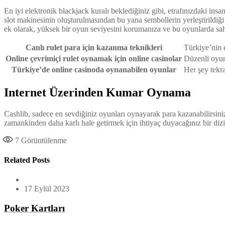
En iyi elektronik blackjack kuralı beklediğiniz gibi, etrafınızdaki insa
slot makinesinin oluşturulmasından bu yana sembollerin yerleştirildiğ
ek olarak, yüksek bir oyun seviyesini korumanıza ve bu oyunlarda sah
Canlı rulet para için kazanma teknikleri
Türkiye’nin e
Online çevrimiçi rulet oynamak için online casinolar
Düzenli oyun 
Türkiye’de online casinoda oynanabilen oyunlar
Her şey tekra
Internet Üzerinden Kumar Oynama
Cashlib, sadece en sevdiğiniz oyunları oynayarak para kazanabilirsiniz
zamankinden daha karlı hale getirmek için ihtiyaç duyacağınız bir dizi 
7
Görüntülenme
Related Posts
17 Eylül 2023
Poker Kartları