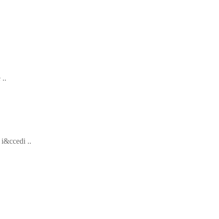
..
 i&ccedi ..