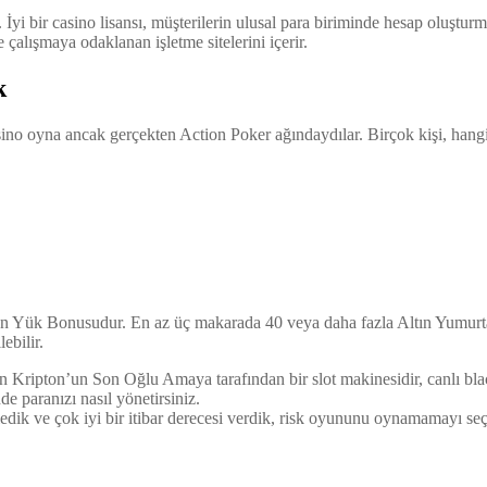
. İyi bir casino lisansı, müşterilerin ulusal para biriminde hesap oluşt
çalışmaya odaklanan işletme sitelerini içerir.
k
sino oyna ancak gerçekten Action Poker ağındaydılar. Birçok kişi, hang
bilen Yük Bonusudur. En az üç makarada 40 veya daha fazla Altın Yumurta
ebilir.
Kripton’un Son Oğlu Amaya tarafından bir slot makinesidir, canlı blac
e paranızı nasıl yönetirsiniz.
edik ve çok iyi bir itibar derecesi verdik, risk oyununu oynamamayı seç