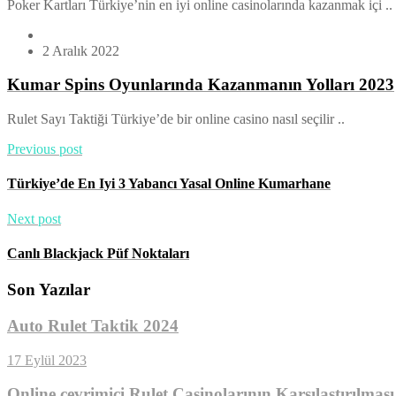
Poker Kartları Türkiye’nin en iyi online casinolarında kazanmak içi ..
2 Aralık 2022
Kumar Spins Oyunlarında Kazanmanın Yolları 2023
Rulet Sayı Taktiği Türkiye’de bir online casino nasıl seçilir ..
Previous post
Türkiye’de En Iyi 3 Yabancı Yasal Online Kumarhane
Next post
Canlı Blackjack Püf Noktaları
Son Yazılar
Auto Rulet Taktik 2024
17 Eylül 2023
Online çevrimiçi Rulet Casinolarının Karşılaştırılması