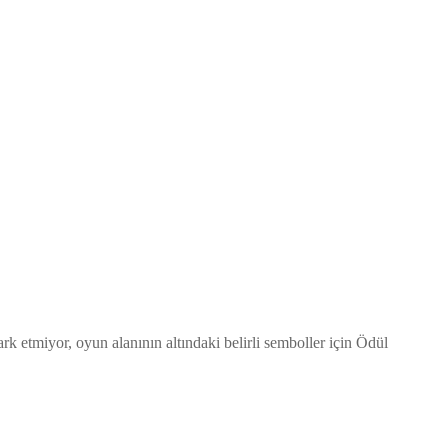
k etmiyor, oyun alanının altındaki belirli semboller için Ödül