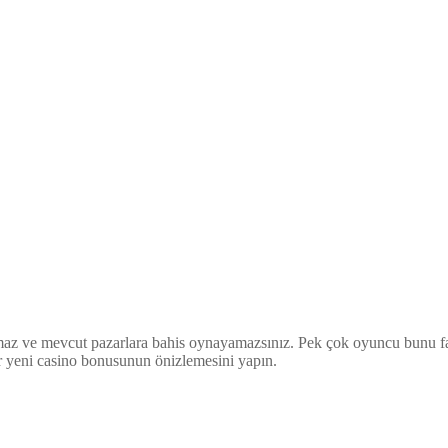
amaz ve mevcut pazarlara bahis oynayamazsınız. Pek çok oyuncu bunu far
r yeni casino bonusunun önizlemesini yapın.