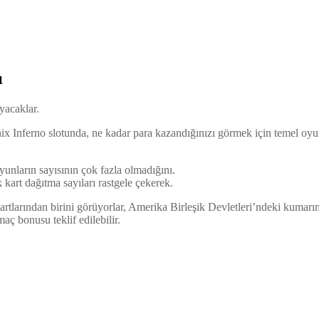
ı
yacaklar.
x Inferno slotunda, ne kadar para kazandığınızı görmek için temel oyuna
yunların sayısının çok fazla olmadığını.
kart dağıtma sayıları rastgele çekerek.
artlarından birini görüyorlar, Amerika Birleşik Devletleri’ndeki kumar
aç bonusu teklif edilebilir.