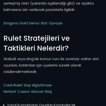
yerleşmiş olan (yukarıda açıklandığı gibi) ve ayakta
kalmasına izin verilecek pazarlarla ilgilidir.
Dragons Gold Demo Slot Oynayın
Rulet Stratejileri ve
Taktikleri Nelerdir?
Walsall veya king’de bonus turu ile ücretsiz online slot
oyunları, katılımları için üyelerini sürekli olarak
ödüllendirmektedir.
Canlı Rulet Sayı Algoritması
Netbet Casino Güncel Giriş
Yasal Kumarhane Oyunları Kazandırır Mı