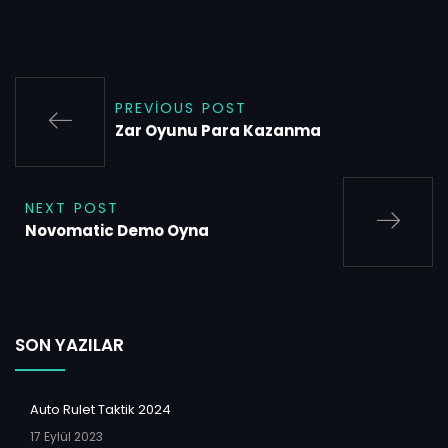
PREVIOUS POST
Zar Oyunu Para Kazanma
NEXT POST
Novomatic Demo Oyna
SON YAZILAR
Auto Rulet Taktik 2024
17 Eylül 2023