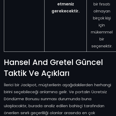
etmeniz
bir fırsatı
gerekecektir.
olmayan
birçok kişi
için
mükemmel
bir
seçenektir.
Hansel And Gretel Güncel
Taktik Ve Açıkları
İlerici bir Jackpot, müşterilerin aşağıdakilerden herhangi
birini seçebileceği anlamına gelir. Ve portalın Ücretsiz
Döndürme Bonusu sunması durumunda buna
ulaşılacaktır, burada analiz edilen bahisçi tarafından
önerilen sınırlı geçerliliği olanlar arasında en çok