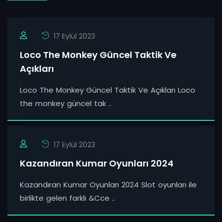
17 Eylül 2023
Loco The Monkey Güncel Taktik Ve
Açıkları
Loco The Monkey Güncel Taktik Ve Açıkları Loco
the monkey güncel tak ..
17 Eylül 2023
Kazandıran Kumar Oyunları 2024
Kazandıran Kumar Oyunları 2024 Slot oyunları ile
birlikte gelen farklı &Cce ..