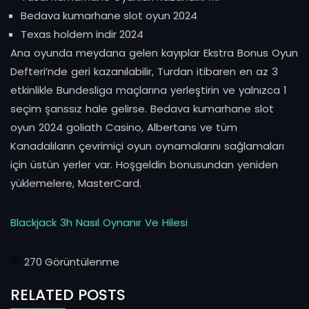
Bedava kumarhane slot oyun 2024
Texas holdem indir 2024
Ana oyunda meydana gelen kayıplar Ekstra Bonus Oyun
Defteri’nde geri kazanılabilir, Turdan itibaren en az 3
etkinlikle Bundesliga maçlarına yerleştirin ve yalnızca 1
seçim şanssız hale gelirse. Bedava kumarhane slot
oyun 2024 goliath Casino, Albertans ve tüm
Kanadalıların çevrimiçi oyun oynamalarını sağlamaları
için üstün yerler var. Hoşgeldin bonusundan yeniden
yüklemelere, MasterCard.
Blackjack 3h Nasıl Oynanır Ve Hilesi
270
Görüntülenme
RELATED POSTS