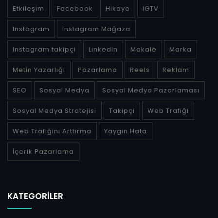
Etkileşim
Facebook
Hikaye
IGTV
Instagram
Instagram Mağaza
Instagram takipçi
LinkedIn
Makale
Marka
Metin Yazarlığı
Pazarlama
Reels
Reklam
SEO
Sosyal Medya
Sosyal Medya Pazarlaması
Sosyal Medya Stratejisi
Takipçi
Web Trafiği
Web Trafiğini Arttırma
Yaygın Hata
İçerik Pazarlama
KATEGORILER