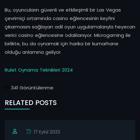
Bu, oyuncuların güvenli ve etkileşimli bir Las Vegas
çevrimiçi ortamında casino eğlencesinin keyfini
çıkarmasını sağlayan adil oyun uygulamalarıyla heyecan
verici casino eğlencesine odaklanıyor. Microgaming ile
birlikte, bu da oynamak için harika bir kumarhane
olduğu anlamına geliyor.
Rulet Oynama Teknikleri 2024
341
Görüntülenme
RELATED POSTS
17 Eylül 2023