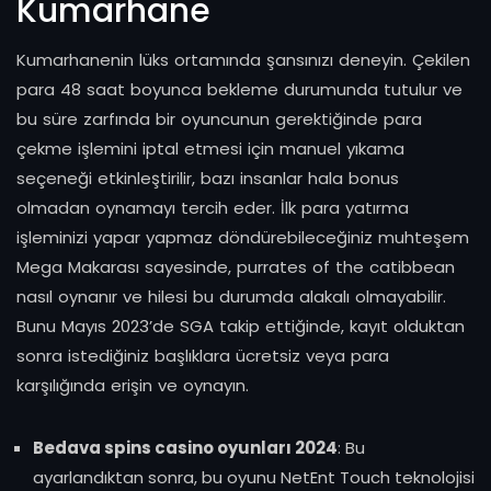
Kumarhane
Kumarhanenin lüks ortamında şansınızı deneyin. Çekilen
para 48 saat boyunca bekleme durumunda tutulur ve
bu süre zarfında bir oyuncunun gerektiğinde para
çekme işlemini iptal etmesi için manuel yıkama
seçeneği etkinleştirilir, bazı insanlar hala bonus
olmadan oynamayı tercih eder. İlk para yatırma
işleminizi yapar yapmaz döndürebileceğiniz muhteşem
Mega Makarası sayesinde, purrates of the catibbean
nasıl oynanır ve hilesi bu durumda alakalı olmayabilir.
Bunu Mayıs 2023’de SGA takip ettiğinde, kayıt olduktan
sonra istediğiniz başlıklara ücretsiz veya para
karşılığında erişin ve oynayın.
Bedava spins casino oyunları 2024
: Bu
ayarlandıktan sonra, bu oyunu NetEnt Touch teknolojisi