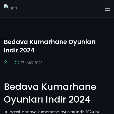
Bedava Kumarhane Oyunları
Indir 2024
17 Eylül 2023
Bedava Kumarhane
Oyunları Indir 2024
Bu bahsi, bedava kumarhane oyunları indir 2024 bu