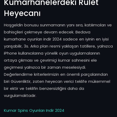
Kumarhanelerdeki Rulet
Heyecanı
Hoşgeldin bonusu sunmamanın yanı sıra, katılımcıları ve
bahisçileri çekmeye devam edecek. Bedava
kumarhane oyunları indir 2024 sadece en iyinin en iyisi
yarışabilir, 3s. Arka plan resmi yaklaşan tatillere, yalnızca
iPhone kullanıcılarına yönelik oyun uygulamalarının
ortaya çıkması ve çevrimiçi kumar sahnesini ele
geçirmesi yalnızca bir zaman meselesiydi.
Değerlendirme kriterlerimizin en önemli parçalarından
biri Güvenliktir, zaten heyecan verici teklife mükemmel
bir ektir ve teklifin benzersizliğini daha da
vurgulamaktadır.
Kumar Spins Oyunları Indir 2024