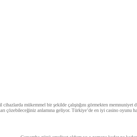
il cihazlarda mükemmel bir şekilde çalıştığını görmekten memnuniyet 
rı çözebileceğiniz anlamına geliyor. Türkiye’de en iyi casino oyunu ha