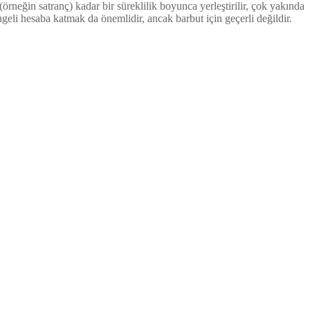
rneğin satranç) kadar bir süreklilik boyunca yerleştirilir, çok yakında
geli hesaba katmak da önemlidir, ancak barbut için geçerli değildir.