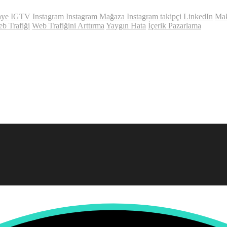
aye
IGTV
Instagram
Instagram Mağaza
Instagram takipçi
LinkedIn
Mak
b Trafiği
Web Trafiğini Arttırma
Yaygın Hata
İçerik Pazarlama