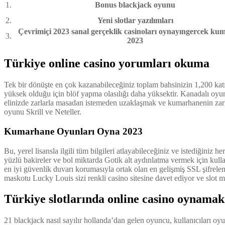
1.
Bonus blackjack oyunu
2.
Yeni slotlar yazılımları
Çevrimiçi 2023 sanal gerçeklik casinoları oynayıngercek ku
3.
2023
Türkiye online casino yorumları okuma
Tek bir dönüşte en çok kazanabileceğiniz toplam bahsinizin 1,200 katıd
yüksek olduğu için blöf yapma olasılığı daha yüksektir. Kanadalı oyun
elinizde zarlarla masadan istemeden uzaklaşmak ve kumarhanenin zarlar
oyunu Skrill ve Neteller.
Kumarhane Oyunları Oyna 2023
Bu, yerel lisansla ilgili tüm bilgileri atlayabileceğiniz ve istediğin
yüzlü bakireler ve bol miktarda Gotik alt aydınlatma vermek için kul
en iyi güvenlik duvarı korumasıyla ortak olan en gelişmiş SSL şifreleme
maskotu Lucky Louis sizi renkli casino sitesine davet ediyor ve slot ma
Türkiye slotlarında online casino oynamak 
21 blackjack nasıl sayılır hollanda’dan gelen oyuncu, kullanıcıları o