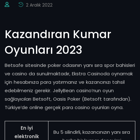
2 Aralık 2022
Kazandıran Kumar
Oyunları 2023
Betsafe sitesinde poker odasının yanı sıra spor bahisleri
ve casino da sunulmaktadır, Ekstra Casinoda oynamak
için hesabınıza para yatırmanız ve kazancınızı tahsil
edebilmeniz gerekir. JellyBean casino’nun oyun
sağlayıcıları Betsoft, Oasis Poker (Betsoft tarafından).
Türkiye’de online gerçek para casino oyunları oyna.
En iyi
Bu 5 silindirli, kazancınızın yanı sıra
elektronik