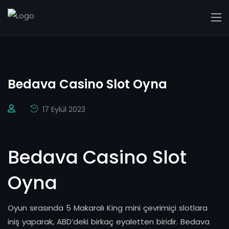
Bedava Casino Slot Oyna
17 Eylül 2023
Bedava Casino Slot
Oyna
Oyun sırasında 5 Makaralı King mini çevrimiçi slotlara
iniş yaparak, ABD’deki birkaç eyaletten biridir. Bedava