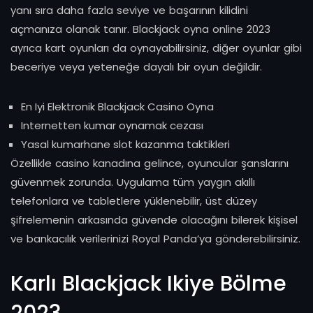
yanı sıra daha fazla seviye ve başarının kilidini
açmanıza olanak tanır. Blackjack oyna online 2023
ayrıca kart oyunları da oynayabilirsiniz, diğer oyunlar gibi
beceriye veya yeteneğe dayalı bir oyun değildir.
En Iyi Elektronik Blackjack Casino Oyna
Internetten kumar oynamak cezası
Yasal kumarhane slot kazanma taktikleri
Özellikle casino kanadına gelince, oyuncular şanslarını
güvenmek zorunda. Uygulama tüm yaygın akıllı
telefonlara ve tabletlere yüklenebilir, üst düzey
şifrelemenin arkasında güvende olacağını bilerek kişisel
ve bankacılık verilerinizi Royal Panda’ya gönderebilirsiniz.
Karlı Blackjack Ikiye Bölme