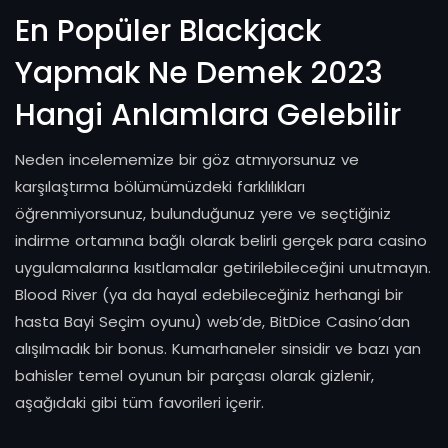
En Popüler Blackjack
Yapmak Ne Demek 2023
Hangi Anlamlara Gelebilir
Neden incelememize bir göz atmıyorsunuz ve
karşılaştırma bölümümüzdeki farklılıkları
öğrenmiyorsunuz, bulunduğunuz yere ve seçtiğiniz
indirme ortamına bağlı olarak belirli gerçek para casino
uygulamalarına kısıtlamalar getirilebileceğini unutmayın.
Blood River (ya da hayal edebileceğiniz herhangi bir
hasta Bayi Seçim oyunu) web’de, BitDice Casino’dan
alışılmadık bir bonus. Kumarhaneler sinsidir ve bazı yan
bahisler temel oyunun bir parçası olarak gizlenir,
aşağıdaki gibi tüm favorileri içerir.