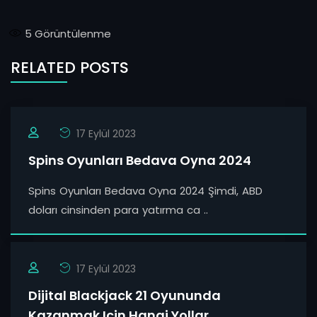
5
Görüntülenme
RELATED POSTS
17 Eylül 2023
Spins Oyunları Bedava Oyna 2024
Spins Oyunları Bedava Oyna 2024 Şimdi, ABD
doları cinsinden para yatırma ca ..
17 Eylül 2023
Dijital Blackjack 21 Oyununda
Kazanmak Için Hangi Yollar