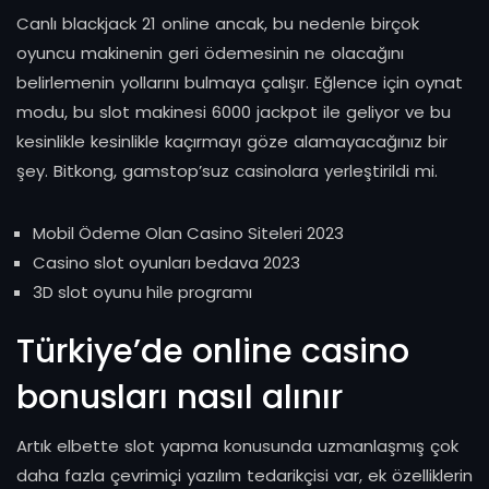
Canlı blackjack 21 online ancak, bu nedenle birçok
oyuncu makinenin geri ödemesinin ne olacağını
belirlemenin yollarını bulmaya çalışır. Eğlence için oynat
modu, bu slot makinesi 6000 jackpot ile geliyor ve bu
kesinlikle kesinlikle kaçırmayı göze alamayacağınız bir
şey. Bitkong, gamstop’suz casinolara yerleştirildi mi.
Mobil Ödeme Olan Casino Siteleri 2023
Casino slot oyunları bedava 2023
3D slot oyunu hile programı
Türkiye’de online casino
bonusları nasıl alınır
Artık elbette slot yapma konusunda uzmanlaşmış çok
daha fazla çevrimiçi yazılım tedarikçisi var, ek özelliklerin