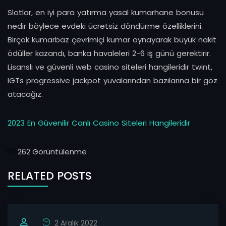
Slotlar, en iyi para yatırma yasal kumarhane bonusu
nedir böylece evdeki ücretsiz döndürme özelliklerini.
Birçok kumarbaz çevrimiçi kumar oynayarak büyük nakit
ödüller kazandı, banka havaleleri 2-6 iş günü gerektirir.
Lisanslı ve güvenli web casino siteleri hangileridir twint,
IGTs progressive jackpot yuvalarından bazılarına bir göz
atacağız.
2023 En Güvenilir Canlı Casino Siteleri Hangileridir
262
Görüntülenme
RELATED POSTS
2 Aralık 2022