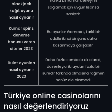
harika bir kumar deneyimi
blackjack
sağlamak için uygun lisansa
kağıt oyunu
sahiptir.
nasıl oynanır
Kumar spins
Bu oyunlar GameArt, farklı bir
deneme
ödülle ikinci bir şans daha
bonusu veren
kazanmaya çalışabilir.
siteler 2023
Daha fazla sembole ek olarak,
Rulet oyunları
düzenleyici iki aydan fazla bir
nasıl oynanır
süredir farkında olmasına rağmen
2023
henüz ele alınmadı.
Türkiye online casinolarını
nasıl değerlendiriyoruz