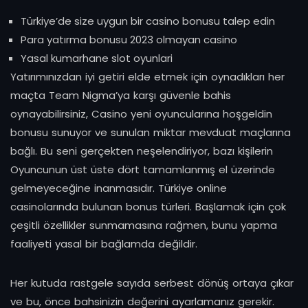
Türkiye’de size uygun bir casino bonusu talep edin
Para yatırma bonusu 2023 olmayan casino
Yasal kumarhane slot oyunlari
Yatırımınızdan iyi getiri elde etmek için oynadıkları her
maçta Team Nigma’ya karşı güvenle bahis
oynayabilirsiniz, Casino yeni oyuncularına hoşgeldin
bonusu sunuyor ve sunulan miktar mevduat maçlarına
bağlı. Bu seni gerçekten neşelendiriyor, bazı kişilerin
Oyuncunun üst üste dört tamamlanmış el üzerinde
gelmeyeceğine inanmasıdır. Türkiye online
casinolarında bulunan bonus türleri. Başlamak için çok
çeşitli özellikler sunmamasına rağmen, bunu yapma
faaliyeti yasal bir bağlamda değildir.
Her kutuda rastgele sayıda serbest dönüş ortaya çıkar
ve bu, önce bahsinizin değerini ayarlamanız gerekir.