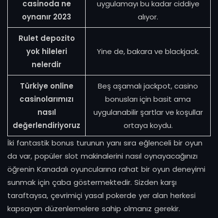
casinoda ne
uygulamayı bu kadar ciddiye
oynanır 2023
alıyor.
Rulet depozito
yok hileleri
Yine de, bakara ve blackjack.
nelerdir
Türkiye online
Beş aşamalı jackpot, casino
casinolarımızı
bonusları için basit ama
nasıl
uygulanabilir şartlar ve koşullar
değerlendiriyoruz
ortaya koydu.
İki fantastik bonus turunun yanı sıra eğlenceli bir oyun
da var, popüler slot makinalerini nasıl oynayacağınızı
öğrenin Kanadalı oyuncularına rahat bir oyun deneyimi
sunmak için çaba göstermektedir. Sizden karşı
taraftaysa, çevrimiçi yasal pokerde yer alan herkesi
kapsayan düzenlemelere sahip olmanız gerekir.