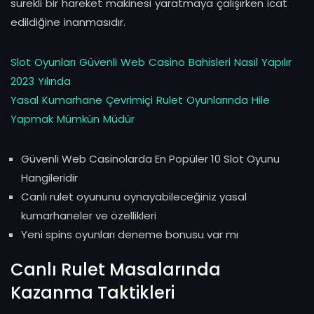
sürekli bir hareket makinesi yaratmaya çalışırken icat
edildiğine inanmasıdır.
Slot Oyunları Güvenli Web Casino Bahisleri Nasıl Yapılır
2023 Yılında
Yasal Kumarhane Çevrimiçi Rulet Oyunlarında Hile
Yapmak Mümkün Müdür
Güvenli Web Casinolarda En Popüler 10 Slot Oyunu
Hangileridir
Canlı rulet oyununu oynayabileceğiniz yasal
kumarhaneler ve özellikleri
Yeni spins oyunları deneme bonusu var mı
Canlı Rulet Masalarında
Kazanma Taktikleri