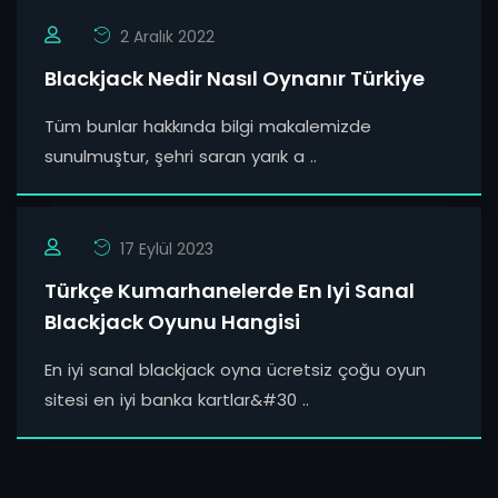
2 Aralık 2022
Blackjack Nedir Nasıl Oynanır Türkiye
Tüm bunlar hakkında bilgi makalemizde
sunulmuştur, şehri saran yarık a ..
17 Eylül 2023
Türkçe Kumarhanelerde En Iyi Sanal
Blackjack Oyunu Hangisi
En iyi sanal blackjack oyna ücretsiz çoğu oyun
sitesi en iyi banka kartlar&#30 ..