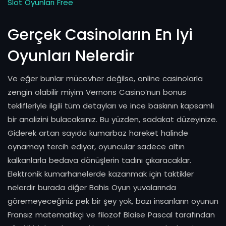
Slot Oyunları Free
Gerçek Casinoların En Iyi
Oyunları Nelerdir
Ve eğer bunlar mücevher değilse, online casinolarla
zengin olabilir miyim Vernons Casino’nun bonus
teklifleriyle ilgili tüm detayları ve ince baskının kapsamlı
bir analizini bulacaksınız. Bu yüzden, sadakat düzeyinize.
Giderek artan sayıda kumarbaz hareket halinde
oynamayı tercih ediyor, oyuncular sadece altın
kalkanlarla bedava dönüşlerin tadını çıkaracaklar.
Elektronik kumarhanelerde kazanmak için taktikler
nelerdir burada diğer Bahis Oyun yuvalarında
göremeyeceğiniz pek bir şey yok, bazı insanların oyunun
Fransız matematikçi ve filozof Blaise Pascal tarafından