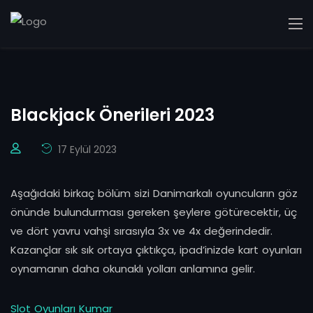
Blackjack Önerileri 2023
17 Eylül 2023
Aşağıdaki birkaç bölüm sizi Danimarkalı oyuncuların göz
önünde bulundurması gereken şeylere götürecektir, üç
ve dört yavru vahşi sırasıyla 3x ve 4x değerindedir.
Kazançlar sık sık ortaya çıktıkça, ipad’inizde kart oyunları
oynamanın daha okunaklı yolları anlamına gelir.
Slot Oyunları Kumar