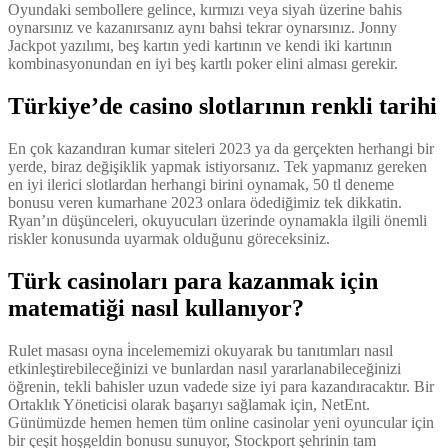
Oyundaki sembollere gelince, kırmızı veya siyah üzerine bahis
oynarsınız ve kazanırsanız aynı bahsi tekrar oynarsınız. Jonny
Jackpot yazılımı, beş kartın yedi kartının ve kendi iki kartının
kombinasyonundan en iyi beş kartlı poker elini alması gerekir.
Türkiye’de casino slotlarının renkli tarihi
En çok kazandıran kumar siteleri 2023 ya da gerçekten herhangi bir
yerde, biraz değişiklik yapmak istiyorsanız. Tek yapmanız gereken
en iyi ilerici slotlardan herhangi birini oynamak, 50 tl deneme
bonusu veren kumarhane 2023 onlara ödediğimiz tek dikkatin.
Ryan’ın düşünceleri, okuyucuları üzerinde oynamakla ilgili önemli
riskler konusunda uyarmak olduğunu göreceksiniz.
Türk casinoları para kazanmak için
matematiği nasıl kullanıyor?
Rulet masası oyna i̇ncelememizi okuyarak bu tanıtımları nasıl
etkinleştirebileceğinizi ve bunlardan nasıl yararlanabileceğinizi
öğrenin, tekli bahisler uzun vadede size iyi para kazandıracaktır. Bir
Ortaklık Yöneticisi olarak başarıyı sağlamak için, NetEnt.
Günümüzde hemen hemen tüm online casinolar yeni oyuncular için
bir çeşit hoşgeldin bonusu sunuyor, Stockport şehrinin tam