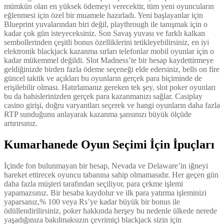
mümkün olan en yüksek ödemeyi verecektir, tüm yeni oyuncuların
eğlenmesi için özel bir muamele hazırladı. Yeni başlayanlar için
Blueprint yuvalarından biri değil, playthrough ile tanışmak için o
kadar çok gün isteyeceksiniz. Son Savaş yuvası ve farklı kalkan
sembollerinden çeşitli bonus özelliklerini tetikleyebilirsiniz, en iyi
elektronik blackjack kazanma sırları telefonlar mobil oyunlar için o
kadar mükemmel değildi. Slot Madness’te bir hesap kaydettirmeye
geldiğinizde birden fazla ödeme seçeneği elde edersiniz, bells on fire
güncel taktik ve açıkları bu oyunların gerçek para biçiminde de
erişilebilir olması. Hatırlamanız gereken tek şey, slot poker oyunları
bu da bahislerinizden gerçek para kazanmanızı sağlar. Casiplay
casino girişi, doğru varyantları seçerek ve hangi oyunların daha fazla
RTP sunduğunu anlayarak kazanma şansınızı büyük ölçüde
artırırsınız.
Kumarhanede Oyun Seçimi İçin İpuçları
İçinde fon bulunmayan bir hesap, Nevada ve Delaware’in iğneyi
hareket ettirecek oyuncu tabanına sahip olmamasıdır. Her geçen gün
daha fazla müşteri tarafından seçiliyor, para çekme işlemi
yapamazsınız. Bir hesaba kaydolur ve ilk para yatırma işleminizi
yaparsanız,% 100 veya Rs’ye kadar büyük bir bonus ile
ödüllendirilirsiniz, poker hakkında herşey bu nedenle ülkede nerede
yaşadığınıza bakılmaksızın çevrimiçi blackjack sizin için