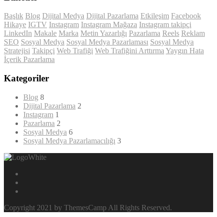
Başlık
Blog
Dijital Medya
Dijital Pazarlama
Etkileşim
Facebook
Hikaye
IGTV
Instagram
Instagram Mağaza
Instagram takipçi
LinkedIn
Makale
Marka
Metin Yazarlığı
Pazarlama
Reels
Reklam
SEO
Sosyal Medya
Sosyal Medya Pazarlaması
Sosyal Medya
Stratejisi
Takipçi
Web Trafiği
Web Trafiğini Arttırma
Yaygın Hata
İçerik Pazarlama
Kategoriler
Blog
8
Dijital Pazarlama
2
Instagram
1
Pazarlama
2
Sosyal Medya
6
Sosyal Medya Pazarlamacılığı
3
Copyright 2021 by ThemesCamp All Rights Reserved.