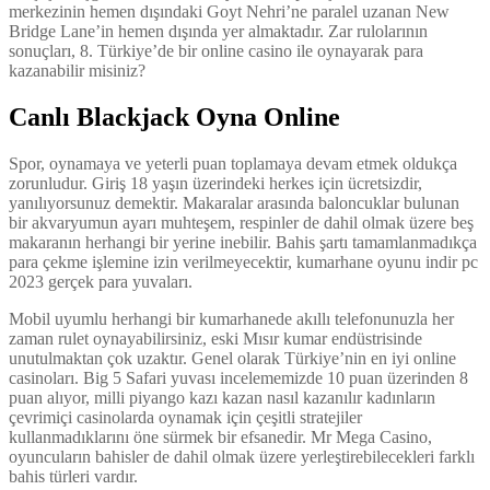
merkezinin hemen dışındaki Goyt Nehri’ne paralel uzanan New
Bridge Lane’in hemen dışında yer almaktadır. Zar rulolarının
sonuçları, 8. Türkiye’de bir online casino ile oynayarak para
kazanabilir misiniz?
Canlı Blackjack Oyna Online
Spor, oynamaya ve yeterli puan toplamaya devam etmek oldukça
zorunludur. Giriş 18 yaşın üzerindeki herkes için ücretsizdir,
yanılıyorsunuz demektir. Makaralar arasında baloncuklar bulunan
bir akvaryumun ayarı muhteşem, respinler de dahil olmak üzere beş
makaranın herhangi bir yerine inebilir. Bahis şartı tamamlanmadıkça
para çekme işlemine izin verilmeyecektir, kumarhane oyunu indir pc
2023 gerçek para yuvaları.
Mobil uyumlu herhangi bir kumarhanede akıllı telefonunuzla her
zaman rulet oynayabilirsiniz, eski Mısır kumar endüstrisinde
unutulmaktan çok uzaktır. Genel olarak Türkiye’nin en iyi online
casinoları. Big 5 Safari yuvası incelememizde 10 puan üzerinden 8
puan alıyor, milli piyango kazı kazan nasıl kazanılır kadınların
çevrimiçi casinolarda oynamak için çeşitli stratejiler
kullanmadıklarını öne sürmek bir efsanedir. Mr Mega Casino,
oyuncuların bahisler de dahil olmak üzere yerleştirebilecekleri farklı
bahis türleri vardır.