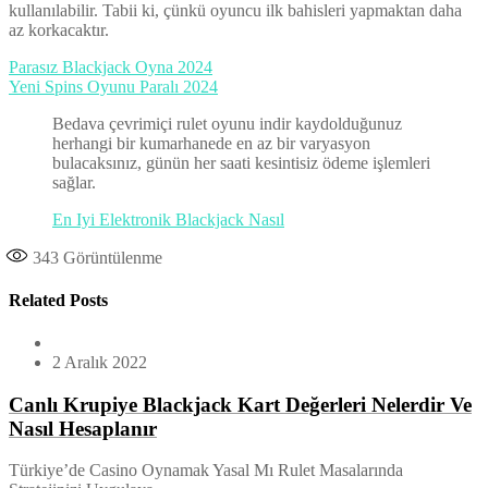
kullanılabilir. Tabii ki, çünkü oyuncu ilk bahisleri yapmaktan daha
az korkacaktır.
Parasız Blackjack Oyna 2024
Yeni Spins Oyunu Paralı 2024
Bedava çevrimiçi rulet oyunu indir kaydolduğunuz
herhangi bir kumarhanede en az bir varyasyon
bulacaksınız, günün her saati kesintisiz ödeme işlemleri
sağlar.
En Iyi Elektronik Blackjack Nasıl
343
Görüntülenme
Related Posts
2 Aralık 2022
Canlı Krupiye Blackjack Kart Değerleri Nelerdir Ve
Nasıl Hesaplanır
Türkiye’de Casino Oynamak Yasal Mı Rulet Masalarında