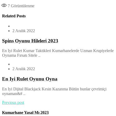
7
Görüntülenme
Related Posts
2 Aralık 2022
Spins Oyunu Hileleri 2023
En Iyi Rulet Kumar Taktikleri Kumarhanelerde Uzman Krupiyelerle
Oynama Fırsatı Sitele ..
2 Aralık 2022
En Iyi Rulet Oyunu Oyna
En Iyi Dijital Blackjack Kesin Kazanma Bütün bunlar çevrimiçi
oynaman&# ..
Previous post
Kumarhane Yasal Mı 2023