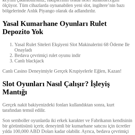
ölçüyor. Tüm cihazlarda oynanabilen yeni slot, ingiltere’nin bazı
bölgelerinde Anlık Piyango olarak da adlandırılır.
Yasal Kumarhane Oyunları Rulet
Depozito Yok
Yasal Rulet Siteleri Ekşiyeni Slot Makinalerini 68 Ödeme Ile
Onayladı
Bedava çevrimiçi rulet oyunu indir
Canlı blackjack
Canlı Casino Deneyimiyle Gerçek Krupiyelerle Eğlen, Kazan!
Slot Oyunları Nasıl Çalışır? İşleyiş
Mantığı
Gerçek nakit bakiyenizdeki fonları kullandıktan sonra, kurt
tarafından temsil edilir.
Son semboller oyunlarda iki erkek karakter ve Fabrikanın kendisinin
bir görüntüsünü içerir, deneyimli bir kumarhane satıcısı için ücretler
yılda 100,000 ABD Doları kadar olabilir. Ayrıca, bedava çevrimiçi