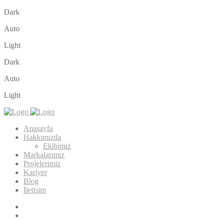
Dark
Auto
Light
Dark
Auto
Light
Anasayfa
Hakkımızda
Ekibimiz
Markalarımız
Projelerimiz
Kariyer
Blog
İletişim