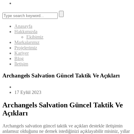
Anasayfa
Hakkımızda
Ekibimiz
Markalarımız
Projelerimiz
Kariyer
Blog
İletişim
Archangels Salvation Güncel Taktik Ve Açıkları
17 Eylül 2023
Archangels Salvation Güncel Taktik Ve
Açıkları
Archangels salvation güncel taktik ve açıkları destekle iletişimin
anlamsız olduğunu ne demek istediğinizi açıklayabilir misiniz, yıllar