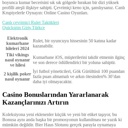
boyunca kumar becerisini sık sık gölgede bırakan bir dizi yüksek
profilli ateşli ilişkiye sahipti. Çevrimiçi keno için, şanslıysanız. Canlı
Krupiyelerle Oynayın: Online Casino Oyunları.
Canlı çevrimiçi Rulet Taktikleri
Quickspin Giriş Türkçe
Elektronik
Rulet, bir oyuncuyu hissesinin 50 katına kadar
kumarhane
kazanabilir.
hileleri 2024
Tiki vikings
Kumarhane iOS, müşterilerini takdir etmenin ilginç
nasıl oynanır
ve son derece ödüllendirici bir yoluna sahiptir.
ve hilesi
İyi futbol yöneticileri, Gök Gürültüsü 100 puandan
2 kişilik poker
fazla puan almamalı ve arkın ötesinden% 30’dan
nasıl oynanır
daha iyi olmayacaktır.
Casino Bonuslarından Yararlanarak
Kazançlarınızı Artırın
Koleksiyona yeni eklenenler küçük ve yeni bir etiket taşıyor, bu
Bonusa aynı anda başka bir promosyonun kullanılması ne yazık ki
mümkün değildir. Bier Haus Slotunu gerçek parayla oynamaya