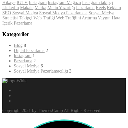
Hikaye
IGTV
Instagram
Instagram Mağaza
Instagram takipçi
LinkedIn
Makale
Marka
Metin Yazarlığı
Pazarlama
Reels
Reklam
SEO
Sosyal Medya
Sosyal Medya Pazarlaması
Sosyal Medya
Stratejisi
Takipçi
Web Trafiği
Web Trafiğini Arttırma
Yaygın Hata
İçerik Pazarlama
Kategoriler
Blog
8
Dijital Pazarlama
2
Instagram
1
Pazarlama
2
Sosyal Medya
6
Sosyal Medya Pazarlamacılığı
3
Copyright 2021 by ThemesCamp All Rights Reserved.