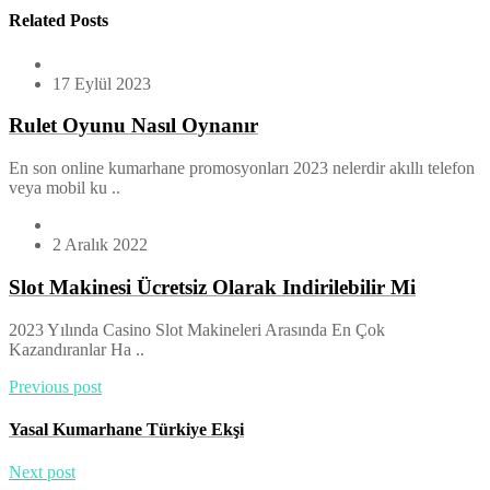
Related Posts
17 Eylül 2023
Rulet Oyunu Nasıl Oynanır
En son online kumarhane promosyonları 2023 nelerdir akıllı telefon
veya mobil ku ..
2 Aralık 2022
Slot Makinesi Ücretsiz Olarak Indirilebilir Mi
2023 Yılında Casino Slot Makineleri Arasında En Çok
Kazandıranlar Ha ..
Previous post
Yasal Kumarhane Türkiye Ekşi
Next post