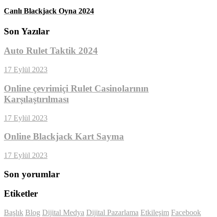
Canlı Blackjack Oyna 2024
Son Yazılar
Auto Rulet Taktik 2024
17 Eylül 2023
Online çevrimiçi Rulet Casinolarının
Karşılaştırılması
17 Eylül 2023
Online Blackjack Kart Sayma
17 Eylül 2023
Son yorumlar
Etiketler
Başlık
Blog
Dijital Medya
Dijital Pazarlama
Etkileşim
Facebook