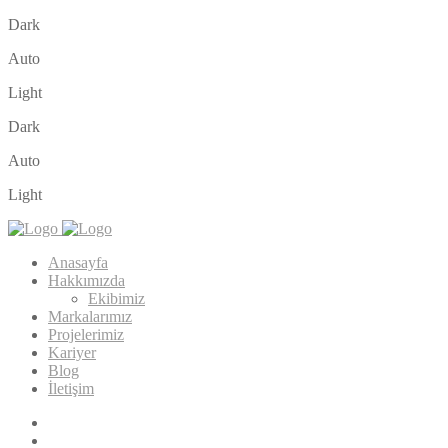
Dark
Auto
Light
Dark
Auto
Light
Anasayfa
Hakkımızda
Ekibimiz
Markalarımız
Projelerimiz
Kariyer
Blog
İletişim