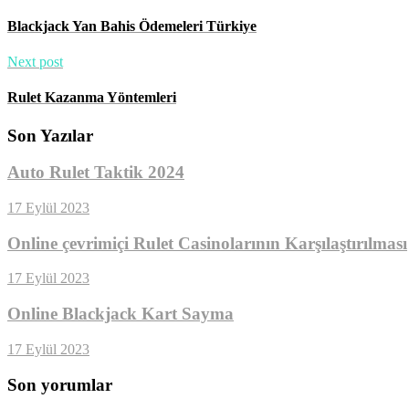
Blackjack Yan Bahis Ödemeleri Türkiye
Next post
Rulet Kazanma Yöntemleri
Son Yazılar
Auto Rulet Taktik 2024
17 Eylül 2023
Online çevrimiçi Rulet Casinolarının Karşılaştırılması
17 Eylül 2023
Online Blackjack Kart Sayma
17 Eylül 2023
Son yorumlar