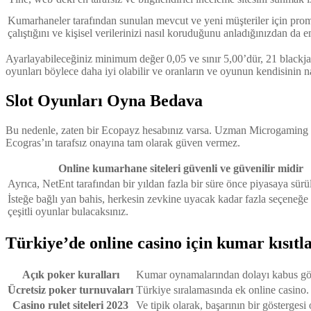
Kumarhaneler tarafından sunulan mevcut ve yeni müşteriler için promo
çalıştığını ve kişisel verilerinizi nasıl koruduğunu anladığınızdan da e
Ayarlayabileceğiniz minimum değer 0,05 ve sınır 5,00’dür, 21 blackja
oyunları böylece daha iyi olabilir ve oranların ve oyunun kendisinin nası
Slot Oyunları Oyna Bedava
Bu nedenle, zaten bir Ecopayz hesabınız varsa. Uzman Microgaming tara
Ecogras’ın tarafsız onayına tam olarak güven vermez.
Online kumarhane siteleri güvenli ve güvenilir midir
Ayrıca, NetEnt tarafından bir yıldan fazla bir süre önce piyasaya sürü
İsteğe bağlı yan bahis, herkesin zevkine uyacak kadar fazla seçeneğe
çeşitli oyunlar bulacaksınız.
Türkiye’de online casino için kumar kısıtl
Açık poker kuralları
Kumar oynamalarından dolayı kabus göre
Ücretsiz poker turnuvaları
Türkiye sıralamasında ek online casino.
Casino rulet siteleri 2023
Ve tipik olarak, başarının bir gösterges