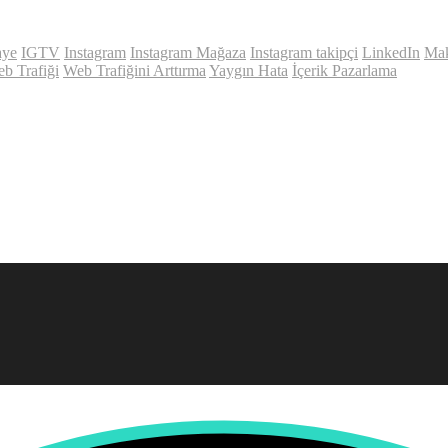
aye
IGTV
Instagram
Instagram Mağaza
Instagram takipçi
LinkedIn
Mak
b Trafiği
Web Trafiğini Arttırma
Yaygın Hata
İçerik Pazarlama