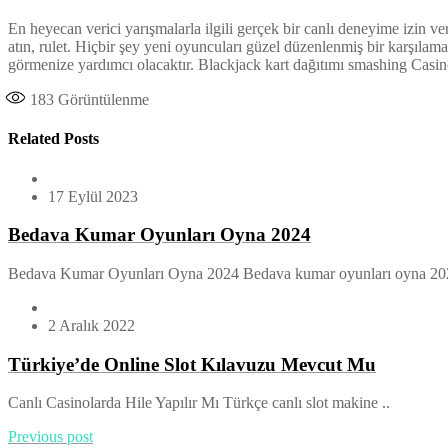
En heyecan verici yarışmalarla ilgili gerçek bir canlı deneyime izin 
atın, rulet. Hiçbir şey yeni oyuncuları güzel düzenlenmiş bir karşıla
görmenize yardımcı olacaktır. Blackjack kart dağıtımı smashing Casino
183
Görüntülenme
Related Posts
17 Eylül 2023
Bedava Kumar Oyunları Oyna 2024
Bedava Kumar Oyunları Oyna 2024 Bedava kumar oyunları oyna 2024 
2 Aralık 2022
Türkiye’de Online Slot Kılavuzu Mevcut Mu
Canlı Casinolarda Hile Yapılır Mı Türkçe canlı slot makine ..
Previous post