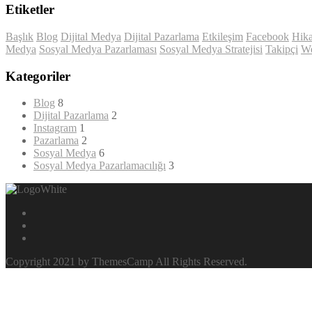
Etiketler
Başlık
Blog
Dijital Medya
Dijital Pazarlama
Etkileşim
Facebook
Hik
Medya
Sosyal Medya Pazarlaması
Sosyal Medya Stratejisi
Takipçi
We
Kategoriler
Blog
8
Dijital Pazarlama
2
Instagram
1
Pazarlama
2
Sosyal Medya
6
Sosyal Medya Pazarlamacılığı
3
Copyright 2021 by ThemesCamp All Rights Reserved.