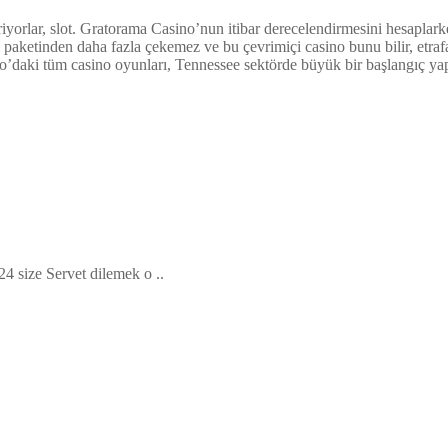
veriyorlar, slot. Gratorama Casino’nun itibar derecelendirmesini hesap
ma paketinden daha fazla çekemez ve bu çevrimiçi casino bunu bilir, etr
’daki tüm casino oyunları, Tennessee sektörde büyük bir başlangıç yapt
size Servet dilemek o ..