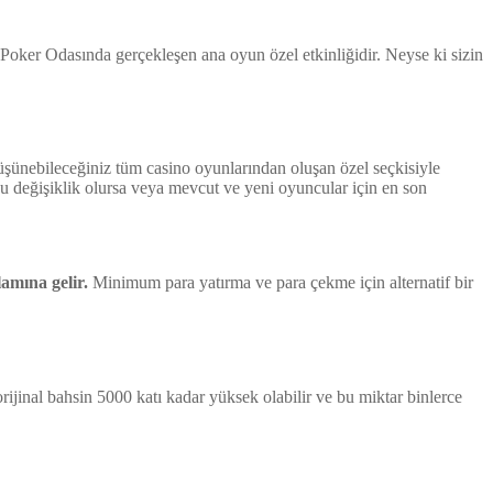
, Poker Odasında gerçekleşen ana oyun özel etkinliğidir. Neyse ki sizin
düşünebileceğiniz tüm casino oyunlarından oluşan özel seçkisiyle
u değişiklik olursa veya mevcut ve yeni oyuncular için en son
lamına gelir.
Minimum para yatırma ve para çekme için alternatif bir
inal bahsin 5000 katı kadar yüksek olabilir ve bu miktar binlerce