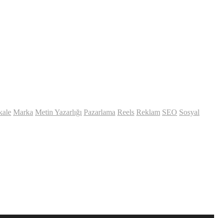
ale
Marka
Metin Yazarlığı
Pazarlama
Reels
Reklam
SEO
Sosyal