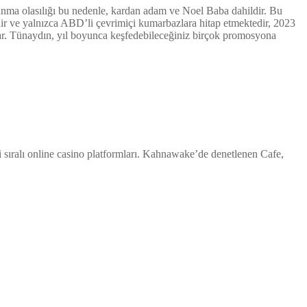
anma olasılığı bu nedenle, kardan adam ve Noel Baba dahildir. Bu
dir ve yalnızca ABD’li çevrimiçi kumarbazlara hitap etmektedir, 2023
r var. Tünaydın, yıl boyunca keşfedebileceğiniz birçok promosyona
i sıralı online casino platformları. Kahnawake’de denetlenen Cafe,