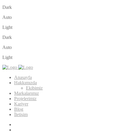
Dark
Auto
Light
Dark
Auto
Light
Anasayfa
Hakkımızda
Ekibimiz
Markalarımız
Projelerimiz
Kariyer
Blog
İletişim