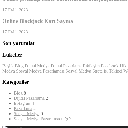
17 Eylül 2023
Online Blackjack Kart Sayma
17 Eylül 2023
Son yorumlar
Etiketler
Başlık
Blog
Dijital Medya
Dijital Pazarlama
Etkileşim
Facebook
Hik
Medya
Sosyal Medya Pazarlaması
Sosyal Medya Stratejisi
Takipçi
We
Kategoriler
Blog
8
Dijital Pazarlama
2
Instagram
1
Pazarlama
2
Sosyal Medya
6
Sosyal Medya Pazarlamacılığı
3