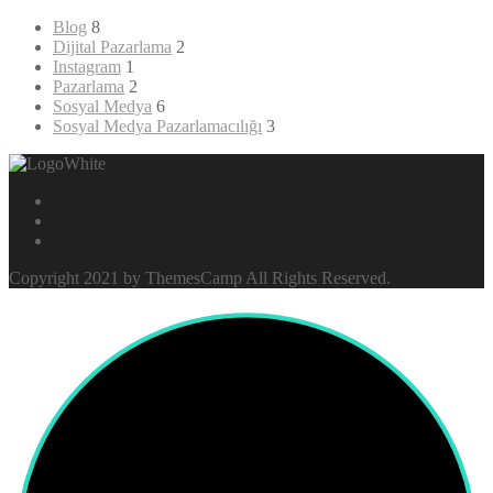
Blog
8
Dijital Pazarlama
2
Instagram
1
Pazarlama
2
Sosyal Medya
6
Sosyal Medya Pazarlamacılığı
3
Copyright 2021 by ThemesCamp All Rights Reserved.