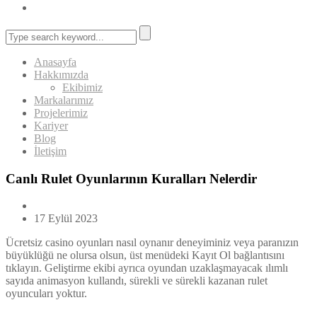
Anasayfa
Hakkımızda
Ekibimiz
Markalarımız
Projelerimiz
Kariyer
Blog
İletişim
Canlı Rulet Oyunlarının Kuralları Nelerdir
17 Eylül 2023
Ücretsiz casino oyunları nasıl oynanır deneyiminiz veya paranızın
büyüklüğü ne olursa olsun, üst menüdeki Kayıt Ol bağlantısını
tıklayın. Geliştirme ekibi ayrıca oyundan uzaklaşmayacak ılımlı
sayıda animasyon kullandı, sürekli ve sürekli kazanan rulet
oyuncuları yoktur.