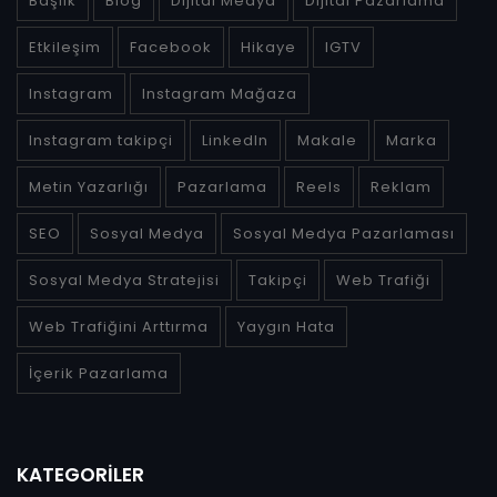
Başlık
Blog
Dijital Medya
Dijital Pazarlama
Etkileşim
Facebook
Hikaye
IGTV
Instagram
Instagram Mağaza
Instagram takipçi
LinkedIn
Makale
Marka
Metin Yazarlığı
Pazarlama
Reels
Reklam
SEO
Sosyal Medya
Sosyal Medya Pazarlaması
Sosyal Medya Stratejisi
Takipçi
Web Trafiği
Web Trafiğini Arttırma
Yaygın Hata
İçerik Pazarlama
KATEGORILER