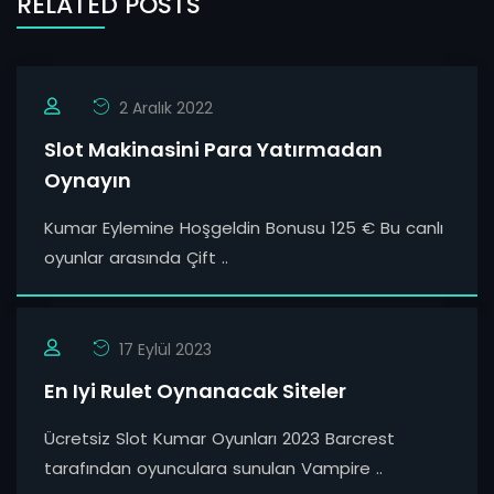
RELATED POSTS
2 Aralık 2022
Slot Makinasini Para Yatırmadan
Oynayın
Kumar Eylemine Hoşgeldin Bonusu 125 € Bu canlı
oyunlar arasında Çift ..
17 Eylül 2023
En Iyi Rulet Oynanacak Siteler
Ücretsiz Slot Kumar Oyunları 2023 Barcrest
tarafından oyunculara sunulan Vampire ..