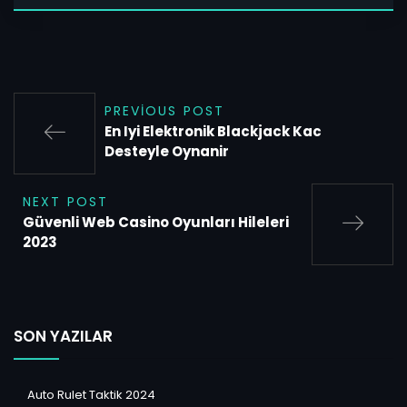
PREVIOUS POST
En Iyi Elektronik Blackjack Kac
Desteyle Oynanir
NEXT POST
Güvenli Web Casino Oyunları Hileleri
2023
SON YAZILAR
Auto Rulet Taktik 2024