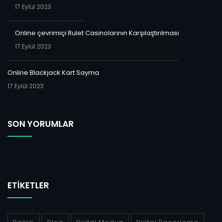
17 Eylül 2023
Online çevrimiçi Rulet Casinolarının Karşılaştırılması
17 Eylül 2023
Online Blackjack Kart Sayma
17 Eylül 2023
SON YORUMLAR
ETIKETLER